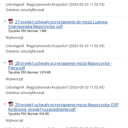
Urzędzie
Udostępnił:
Węgrzynowski Krzysztof
(2023-03-23 11:52:35)
Miasta
w
Ostatnio zmodyfikował:
Tomaszowie
Mazowieckim
27 projekt uchwaly przystapienie do mpzp Ludowa
Procedura
Starowiejska Nagorzycka .pdf
przyjmowania
Typ pliku: PDF, Rozmiar: 1 MB
zgłoszeń
Wytworzył:
zewnętrznych
oraz
Udostępnił:
Węgrzynowski Krzysztof
(2023-03-23 11:52:39)
podejmowania
Ostatnio zmodyfikował:
działań
następczych
w
28 projekt uchwaly przystapienie mpzp Nagorzycka -
Urzędzie
Pilica.pdf
Miasta
Typ pliku: PDF, Rozmiar: 1019 KB
w
Wytworzył:
Tomaszowie
Mazowieckim
Udostępnił:
Węgrzynowski Krzysztof
(2023-03-23 11:52:43)
Zamówienia
Ostatnio zmodyfikował:
Publiczne
w
29 projekt uchwaly przystapienie mpzp Nagorzycka-OSP
2026
Kotlinowa -projekt+uzasadnienie.pdf
r.
Typ pliku: PDF, Rozmiar: 925 KB
SZACOWANIE
Wytworzył:
WARTOŚCI
ZAMÓWIENIA