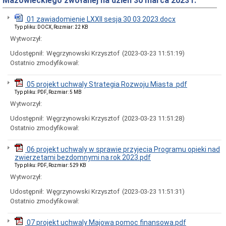
Mazowieckiego zwołanej na dzień 30 marca 2023 r.
Rady
Miejskiej
01 zawiadomienie LXXII sesja 30 03 2023.docx
Dyżury
Typ pliku: DOCX, Rozmiar: 22 KB
w
Biurze
Wytworzył:
Rady
Udostępnił:
Węgrzynowski Krzysztof
(2023-03-23 11:51:19)
Miejskiej
Ostatnio zmodyfikował:
Składy
komisji
stałych
05 projekt uchwaly Strategia Rozwoju Miasta .pdf
i
Typ pliku: PDF, Rozmiar: 5 MB
doraźnych
Wytworzył:
Sesje
Udostępnił:
Węgrzynowski Krzysztof
(2023-03-23 11:51:28)
Rady
Miejskiej
Ostatnio zmodyfikował:
Interpelacje
i
06 projekt uchwaly w sprawie przyjecia Programu opieki nad
zapytania
zwierzetami bezdomnymi na rok 2023.pdf
radnych
Typ pliku: PDF, Rozmiar: 529 KB
Transmisje
Wytworzył:
obrad
sesji
Udostępnił:
Węgrzynowski Krzysztof
(2023-03-23 11:51:31)
Ostatnio zmodyfikował:
Imienne
wykazy
głosowań
07 projekt uchwaly Majowa pomoc finansowa.pdf