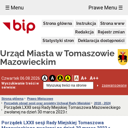
×
☰ Menu
Prawe Menu ☰
Miasto
Strona główna
Instrukcja
Strona www
Pieczęcie
Redakcja
Rejestr zmian
Herb
i
Statystyki stron
Deklaracja dostępności
Flaga
Miasta
Urząd Miasta w Tomaszowie
Granice
miasta
Mazowieckim
Statut
Miasta
Władze
A
A+
A++
A
A
A
A
Czwartek 06.08.2026
Miasta
Wyszukiwanie treści w
zaawansowane
serwisie:
Prezydent
i
zastępcy
Strona główna
Prawo Miejscowe
Porządek obrad sesji oraz projekty Uchwał Rady Miejskiej
2018 - 2024
Rada
Porządek LXXII sesji Rady Miejskiej Tomaszowa Mazowieckiego
Miejska
zwołanej na dzień 30 marca 2023 r.
2024-
2029
Porządek LXXII sesji Rady Miejskiej Tomaszowa
Prezydium