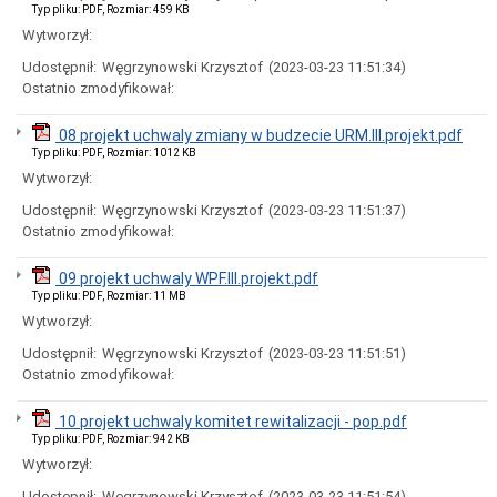
uchwał
Typ pliku: PDF, Rozmiar: 459 KB
Harmonogram
Wytworzył:
prac
Rady
Udostępnił:
Węgrzynowski Krzysztof
(2023-03-23 11:51:34)
Miejskiej
Ostatnio zmodyfikował:
Rada
Miejska
08 projekt uchwaly zmiany w budzecie URM.III.projekt.pdf
2018-
Typ pliku: PDF, Rozmiar: 1012 KB
2023
Wytworzył:
Rada
Miejska
Udostępnił:
Węgrzynowski Krzysztof
(2023-03-23 11:51:37)
2014-
Ostatnio zmodyfikował:
2018
Młodzieżowa
09 projekt uchwaly WPF.III.projekt.pdf
Rada
Typ pliku: PDF, Rozmiar: 11 MB
Miasta
Wytworzył:
Rada
Miejska
Udostępnił:
Węgrzynowski Krzysztof
(2023-03-23 11:51:51)
2010-
Ostatnio zmodyfikował:
2014
Rada
10 projekt uchwaly komitet rewitalizacji - pop.pdf
Miejska
Typ pliku: PDF, Rozmiar: 942 KB
2006-
Wytworzył:
2010
Urząd
Udostępnił:
Węgrzynowski Krzysztof
(2023-03-23 11:51:54)