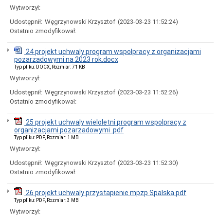
Dróg
Wytworzył:
i
Utrzymania
Udostępnił:
Węgrzynowski Krzysztof
(2023-03-23 11:52:24)
Miasta)
Ostatnio zmodyfikował:
Język
Migowy
w
24 projekt uchwaly program wspolpracy z organizacjami
UM
pozarzadowymi na 2023 rok.docx
Typ pliku: DOCX, Rozmiar: 71 KB
Zbędne
Wytworzył:
składniki
majątku
Udostępnił:
Węgrzynowski Krzysztof
(2023-03-23 11:52:26)
Skargi
Ostatnio zmodyfikował:
i
wnioski,
petycje
25 projekt uchwaly wieloletni program wspolpracy z
organizacjami pozarzadowymi .pdf
Procedura
Typ pliku: PDF, Rozmiar: 1 MB
dokonywania
zgłoszeń
Wytworzył:
wewnętrznych
Udostępnił:
Węgrzynowski Krzysztof
(2023-03-23 11:52:30)
naruszeń
prawa
Ostatnio zmodyfikował:
i
podejmowania
26 projekt uchwaly przystapienie mpzp Spalska.pdf
działań
Typ pliku: PDF, Rozmiar: 3 MB
następczych
w
Wytworzył: