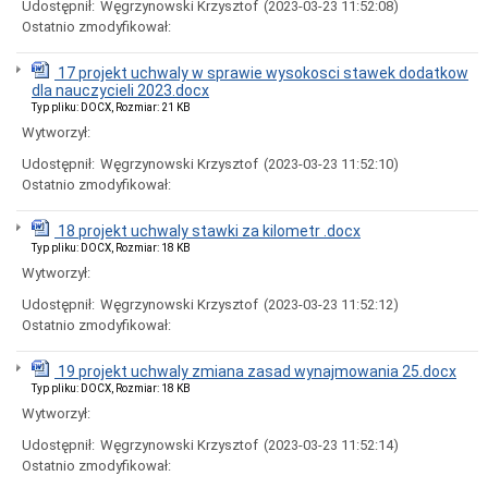
Udostępnił:
Węgrzynowski Krzysztof
(2023-03-23 11:52:08)
i
Ostatnio zmodyfikował:
godziny
otwarcia
Regulamin
17 projekt uchwaly w sprawie wysokosci stawek dodatkow
Organizacyjny
dla nauczycieli 2023.docx
Typ pliku: DOCX, Rozmiar: 21 KB
Komórki
Organizacyjne
Wytworzył:
Urzędu
Udostępnił:
Węgrzynowski Krzysztof
(2023-03-23 11:52:10)
Miasta
Ostatnio zmodyfikował:
Koordynator
do
spraw
18 projekt uchwaly stawki za kilometr .docx
dostępności
Typ pliku: DOCX, Rozmiar: 18 KB
Standardy
Wytworzył:
Ochrony
Udostępnił:
Węgrzynowski Krzysztof
(2023-03-23 11:52:12)
Małoletnich
Ostatnio zmodyfikował:
Ochrona
danych
osobowych
19 projekt uchwaly zmiana zasad wynajmowania 25.docx
Typ pliku: DOCX, Rozmiar: 18 KB
Informacje
o
Wytworzył:
naborze
Udostępnił:
Węgrzynowski Krzysztof
(2023-03-23 11:52:14)
na
wolne
Ostatnio zmodyfikował:
stanowiska