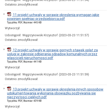
Miasta
Ostatnio zmodyfikował:
Nadawanie
numeru
11 projekt uchwaly w sprawie okreslenia wymagan jakie
PESEL
powinien spełniac przedsiebiorca.pdf
obywatelom
Typ pliku: PDF, Rozmiar: 445 KB
UKRAINY
/
Wytworzył:
Надання
Udostępnił:
Węgrzynowski Krzysztof
(2023-03-23 11:51:57)
номера
PESEL
Ostatnio zmodyfikował:
для
біженців
12 projekt uchwaly w sprawie gornych stawek oplat za
з
uslugi w zakresie odbierania odpadow komunalnych przez
України
wlascicieli nieruchomosci.pdf
Ogłoszenia
Typ pliku: PDF, Rozmiar: 441 KB
i
Wytworzył:
obwieszczenia
w
Udostępnił:
Węgrzynowski Krzysztof
(2023-03-23 11:51:59)
2026
Ostatnio zmodyfikował:
roku
Ogłoszenia
13 projekt uchwaly w sprawie okreslenia innych sposobow
i
udokumentowania wykonania obowiazku pozbywania sie
obwieszczenia
nieczystosci cieklych.pdf
w
Typ pliku: PDF, Rozmiar: 439 KB
2025
roku
Wytworzył: