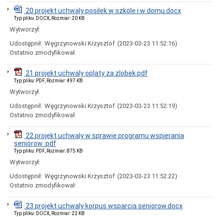
urzędnicze
20 projekt uchwaly posilek w szkole i w domu.docx
Rejestry
Typ pliku: DOCX, Rozmiar: 20 KB
i
Wytworzył:
archiwum
Nieodpłatna
Udostępnił:
Węgrzynowski Krzysztof
(2023-03-23 11:52:16)
pomoc
Ostatnio zmodyfikował:
prawna
Nieruchomości
21 projekt uchwaly oplaty za zlobek.pdf
przeznaczone
Typ pliku: PDF, Rozmiar: 497 KB
do
Wytworzył:
zbycia
(sprzedaż,
Udostępnił:
Węgrzynowski Krzysztof
(2023-03-23 11:52:19)
użytkowanie
Ostatnio zmodyfikował:
wieczyste)
Nieruchomości
22 projekt uchwaly w sprawie programu wspierania
przeznaczone
seniorow .pdf
do
wydzierżawienia,
Typ pliku: PDF, Rozmiar: 875 KB
najmu
Wytworzył:
Nieruchomości
Udostępnił:
Węgrzynowski Krzysztof
(2023-03-23 11:52:22)
przeznaczone
Ostatnio zmodyfikował:
do
wydzierżawienia,
najmu
23 projekt uchwaly korpus wsparcia seniorow.docx
(Zarząd
Typ pliku: DOCX, Rozmiar: 22 KB