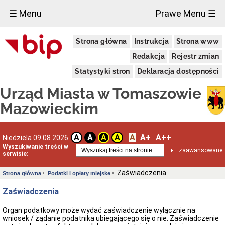
×
☰ Menu
Prawe Menu ☰
Miasto
Strona główna
Instrukcja
Strona www
Pieczęcie
Redakcja
Rejestr zmian
Herb
i
Statystyki stron
Deklaracja dostępności
Flaga
Miasta
Urząd Miasta w Tomaszowie
Granice
miasta
Mazowieckim
Statut
Miasta
Władze
A
A+
A++
A
A
A
A
Niedziela 09.08.2026
Miasta
Wyszukiwanie treści w
zaawansowane
serwisie:
Prezydent
i
zastępcy
Zaświadczenia
Strona główna
Podatki i opłaty miejske
Rada
Zaświadczenia
Miejska
2024-
2029
Organ podatkowy może wydać zaświadczenie wyłącznie na
wniosek / żądanie podatnika ubiegającego się o nie. Zaświadczenie
Prezydium