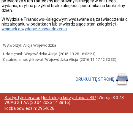
potwierdza stan faktyczny lub prawny istniejący w dniu jego
Rady
wydania, czyli na przykład brak zaległości podatnika na konkretny
Miejskiej
dzień.
Dyżury
w
W Wydziale Finansowo-Księgowym wydawane są zaświadczenia o
Biurze
niezaleganiu w podatkach lub stwierdzające stan zaległości -
Rady
wniosek o wydanie zaświadczenia
.
Miejskiej
Składy
komisji
Wytworzył:
Alicja Wojewódzka
stałych
i
Udostępnił:
Wojewódzka Alicja
(2016-10-28 16:02:21)
doraźnych
Ostatnio zmodyfikował:
Wojewódzka Alicja
(2016-11-17 12:30:33)
Sesje
Rady
Miejskiej
DRUKUJ TĘ STRONĘ
Interpelacje
i
zapytania
radnych
Statystyki serwisu
|
Instrukcja korzystania z BIP
| Wersja
3.0.43
WCAG 2.1 AA
(
30.04.2026 14:38:16
)
Transmisje
obrad
liczba odwiedzin:
2954626
sesji
Imienne
wykazy
głosowań