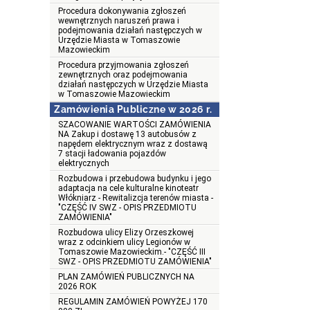
Procedura dokonywania zgłoszeń
wewnętrznych naruszeń prawa i
podejmowania działań następczych w
Urzędzie Miasta w Tomaszowie
Mazowieckim
Procedura przyjmowania zgłoszeń
zewnętrznych oraz podejmowania
działań następczych w Urzędzie Miasta
w Tomaszowie Mazowieckim
Zamówienia Publiczne w 2026 r.
SZACOWANIE WARTOŚCI ZAMÓWIENIA
NA Zakup i dostawę 13 autobusów z
napędem elektrycznym wraz z dostawą
7 stacji ładowania pojazdów
elektrycznych
Rozbudowa i przebudowa budynku i jego
adaptacja na cele kulturalne kinoteatr
Włókniarz - Rewitalizcja terenów miasta -
"CZĘŚĆ IV SWZ - OPIS PRZEDMIOTU
ZAMÓWIENIA"
Rozbudowa ulicy Elizy Orzeszkowej
wraz z odcinkiem ulicy Legionów w
Tomaszowie Mazowieckim.- "CZĘŚĆ III
SWZ - OPIS PRZEDMIOTU ZAMÓWIENIA"
PLAN ZAMÓWIEŃ PUBLICZNYCH NA
2026 ROK
REGULAMIN ZAMÓWIEŃ POWYŻEJ 170