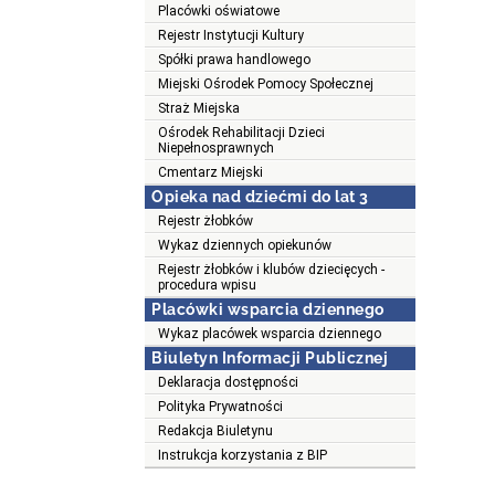
Placówki oświatowe
Rejestr Instytucji Kultury
Spółki prawa handlowego
Miejski Ośrodek Pomocy Społecznej
Straż Miejska
Ośrodek Rehabilitacji Dzieci
Niepełnosprawnych
Cmentarz Miejski
Opieka nad dziećmi do lat 3
Rejestr żłobków
Wykaz dziennych opiekunów
Rejestr żłobków i klubów dziecięcych -
procedura wpisu
Placówki wsparcia dziennego
Wykaz placówek wsparcia dziennego
Biuletyn Informacji Publicznej
Deklaracja dostępności
Polityka Prywatności
Redakcja Biuletynu
Instrukcja korzystania z BIP