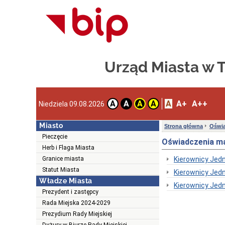
Urząd Miasta w
A
A+
A++
A
A
A
A
Niedziela 09.08.2026
Miasto
Strona główna
Oświa
Pieczęcie
Oświadczenia ma
Herb i Flaga Miasta
Granice miasta
Kierownicy Jedn
Statut Miasta
Kierownicy Jed
Władze Miasta
Kierownicy Jed
Prezydent i zastępcy
Rada Miejska 2024-2029
Prezydium Rady Miejskiej