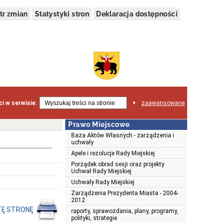
tr zmian
Statystyki stron
Deklaracja dostępności
i w serwisie:
zaawansowane
Prawo Miejscowe
Baza Aktów Własnych - zarządzenia i
uchwały
Apele i rezolucje Rady Miejskiej
Porządek obrad sesji oraz projekty
Uchwał Rady Miejskiej
Uchwały Rady Miejskiej
Zarządzenia Prezydenta Miasta - 2004-
2012
TĘ STRONĘ
raporty, sprawozdania, plany, programy,
polityki, strategie