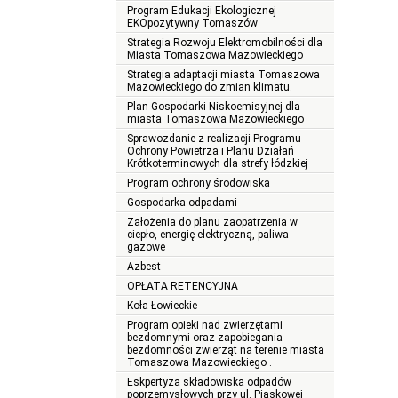
Program Edukacji Ekologicznej
EKOpozytywny Tomaszów
Strategia Rozwoju Elektromobilności dla
Miasta Tomaszowa Mazowieckiego
Strategia adaptacji miasta Tomaszowa
Mazowieckiego do zmian klimatu.
Plan Gospodarki Niskoemisyjnej dla
miasta Tomaszowa Mazowieckiego
Sprawozdanie z realizacji Programu
Ochrony Powietrza i Planu Działań
Krótkoterminowych dla strefy łódzkiej
Program ochrony środowiska
Gospodarka odpadami
Założenia do planu zaopatrzenia w
ciepło, energię elektryczną, paliwa
gazowe
Azbest
OPŁATA RETENCYJNA
Koła Łowieckie
Program opieki nad zwierzętami
bezdomnymi oraz zapobiegania
bezdomności zwierząt na terenie miasta
Tomaszowa Mazowieckiego .
Eskpertyza składowiska odpadów
poprzemysłowych przy ul. Piaskowej