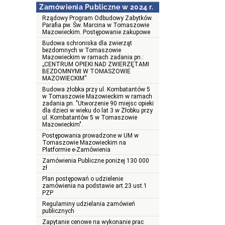
Zamówienia Publiczne w 2024 r.
Rządowy Program Odbudowy Zabytków.
Parafia pw. Św. Marcina w Tomaszowie
Mazowieckim. Postępowanie zakupowe
Budowa schroniska dla zwierząt
bezdomnych w Tomaszowie
Mazowieckim w ramach zadania pn.:
„CENTRUM OPIEKI NAD ZWIERZĘTAMI
BEZDOMNYMI W TOMASZOWIE
MAZOWIECKIM”
Budowa żłobka przy ul. Kombatantów 5
w Tomaszowie Mazowieckim w ramach
zadania pn. "Utworzenie 90 miejsc opieki
dla dzieci w wieku do lat 3 w Żłobku przy
ul. Kombatantów 5 w Tomaszowie
Mazowieckim".
Postępowania prowadzone w UM w
Tomaszowie Mazowieckim na
Platformie e-Zamówienia
Zamówienia Publiczne poniżej 130 000
zł
Plan postępowań o udzielenie
zamówienia na podstawie art.23 ust.1
PZP
Regulaminy udzielania zamówień
publicznych
Zapytanie cenowe na wykonanie prac