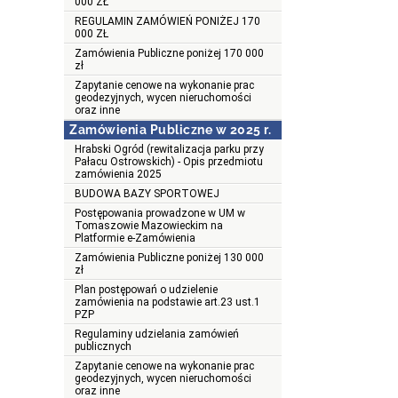
000 ZŁ
REGULAMIN ZAMÓWIEŃ PONIŻEJ 170
000 ZŁ
Zamówienia Publiczne poniżej 170 000
zł
Zapytanie cenowe na wykonanie prac
geodezyjnych, wycen nieruchomości
oraz inne
Zamówienia Publiczne w 2025 r.
Hrabski Ogród (rewitalizacja parku przy
Pałacu Ostrowskich) - Opis przedmiotu
zamówienia 2025
BUDOWA BAZY SPORTOWEJ
Postępowania prowadzone w UM w
Tomaszowie Mazowieckim na
Platformie e-Zamówienia
Zamówienia Publiczne poniżej 130 000
zł
Plan postępowań o udzielenie
zamówienia na podstawie art.23 ust.1
PZP
Regulaminy udzielania zamówień
publicznych
Zapytanie cenowe na wykonanie prac
geodezyjnych, wycen nieruchomości
oraz inne