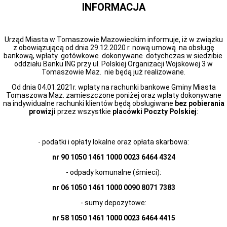
INFORMACJA
Miasta
Nadawanie
numeru
PESEL
Urząd Miasta w Tomaszowie Mazowieckim informuje, iż w związku
obywatelom
z obowiązującą od dnia 29.12.2020 r. nową umową na obsługę
UKRAINY
bankową, wpłaty gotówkowe dokonywane dotychczas w siedzibie
/
oddziału Banku ING przy ul. Polskiej Organizacji Wojskowej 3 w
Надання
Tomaszowie Maz. nie będą już realizowane.
номера
PESEL
Od dnia 04.01.2021r. wpłaty na rachunki bankowe Gminy Miasta
для
Tomaszowa Maz. zamieszczone poniżej oraz wpłaty dokonywane
біженців
na indywidualne rachunki klientów będą obsługiwane
bez pobierania
з
prowizji
przez wszystkie
placówki Poczty Polskiej
:
України
Ogłoszenia
i
- podatki i opłaty lokalne oraz opłata skarbowa:
obwieszczenia
w
nr 90 1050 1461 1000 0023 6464 4324
2026
roku
- odpady komunalne (śmieci):
Ogłoszenia
i
nr 06 1050 1461 1000 0090 8071 7383
obwieszczenia
- sumy depozytowe:
w
2025
nr 58 1050 1461 1000 0023 6464 4415
roku