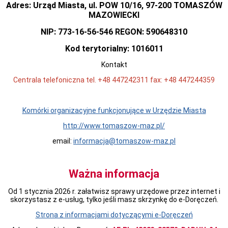
Rady
Adres: Urząd Miasta, ul. POW 10/16, 97-200 TOMASZÓW
Miejskiej
MAZOWIECKI
Dyżury
w
NIP: 773-16-56-546 REGON: 590648310
Biurze
Rady
Kod terytorialny: 1016011
Miejskiej
Kontakt
Składy
komisji
Centrala telefoniczna tel. +48 447242311 fax: +48 447244359
stałych
i
doraźnych
Komórki organizacyjne funkcjonujące w Urzędzie Miasta
Sesje
Rady
http://www.tomaszow-maz.pl/
Miejskiej
Interpelacje
email:
informacja@tomaszow-maz.pl
i
zapytania
radnych
Ważna informacja
Transmisje
obrad
Od 1 stycznia 2026 r. załatwisz sprawy urzędowe przez internet i
sesji
skorzystasz z e-usług, tylko jeśli masz skrzynkę do e-Doręczeń.
Imienne
wykazy
Strona z informacjami dotyczącymi e-Doręczeń
głosowań