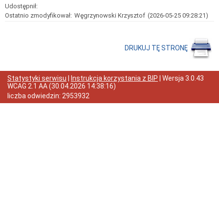
NA
Udostępnił:
Zakup
Ostatnio zmodyfikował:
Węgrzynowski Krzysztof
(2026-05-25 09:28:21)
i
dostawę
13
autobusów
DRUKUJ TĘ STRONĘ
z
napędem
elektrycznym
wraz
Statystyki serwisu
|
Instrukcja korzystania z BIP
| Wersja
3.0.43
z
WCAG 2.1 AA
(
30.04.2026 14:38:16
)
dostawą
liczba odwiedzin:
2953932
7
stacji
ładowania
pojazdów
elektrycznych
Rozbudowa
i
przebudowa
budynku
i
jego
adaptacja
na
cele
kulturalne