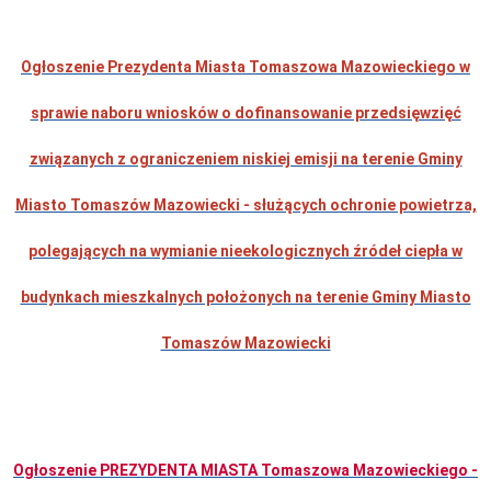
i
godziny
otwarcia
Ogłoszenie Prezydenta Miasta Tomaszowa Mazowieckiego w
Regulamin
Organizacyjny
sprawie naboru wniosków o dofinansowanie przedsięwzięć
Komórki
Organizacyjne
Urzędu
związanych z ograniczeniem niskiej emisji na terenie Gminy
Miasta
Koordynator
Miasto Tomaszów Mazowiecki - służących ochronie powietrza,
do
spraw
dostępności
polegających na wymianie nieekologicznych źródeł ciepła w
Standardy
Ochrony
budynkach mieszkalnych położonych na terenie Gminy Miasto
Małoletnich
Ochrona
Tomaszów Mazowiecki
danych
osobowych
Informacje
o
naborze
na
wolne
Ogłoszenie PREZYDENTA MIASTA Tomaszowa Mazowieckiego -
stanowiska