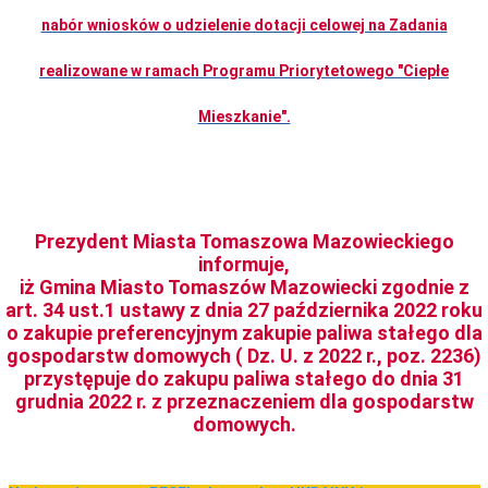
urzędnicze
nabór wniosków o udzielenie dotacji celowej na Zadania
Rejestry
i
realizowane w ramach Programu Priorytetowego "Ciepłe
archiwum
Nieodpłatna
pomoc
Mieszkanie".
prawna
Nieruchomości
przeznaczone
do
zbycia
(sprzedaż,
Prezydent Miasta Tomaszowa Mazowieckiego
użytkowanie
informuje,
wieczyste)
iż Gmina Miasto Tomaszów Mazowiecki zgodnie z
Nieruchomości
art. 34 ust.1 ustawy z dnia 27 października 2022 roku
przeznaczone
do
o zakupie preferencyjnym zakupie paliwa stałego dla
wydzierżawienia,
gospodarstw domowych ( Dz. U. z 2022 r., poz. 2236)
najmu
przystępuje do zakupu paliwa stałego do dnia 31
Nieruchomości
grudnia 2022 r. z przeznaczeniem dla gospodarstw
przeznaczone
do
domowych.
wydzierżawienia,
najmu
(Zarząd