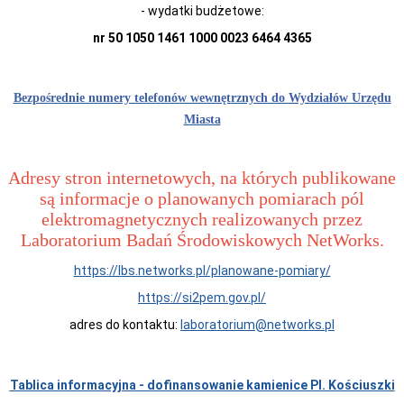
Ogłoszenia
- wydatki budżetowe:
i
obwieszczenia
nr 50 1050 1461 1000 0023 6464 4365
w
2024
roku
B
ezpośrednie numery telefonów wewnętrznych do Wydziałów Urzędu
Ogłoszenia
i
Miasta
obwieszczenia
w
2023
Adresy stron internetowych, na których publikowane
roku
są informacje o planowanych pomiarach pól
Ogłoszenia
i
elektromagnetycznych realizowanych przez
obwieszczenia
Laboratorium Badań Środowiskowych NetWorks.
w
2022
roku
https://lbs.networks.pl/planowane-pomiary/
Ogłoszenia
https://si2pem.gov.pl/
i
obwieszczenia
adres do kontaktu:
laboratorium@networks.pl
Informacje
Dane
adresowe
Tablica informacyjna - dofinansowanie kamienice Pl. Kościuszki
Dni