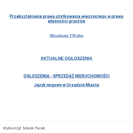
Urzędzie
Miasta
w
Tomaszowie
Przekształcenie prawa użytkowania wieczystego w prawo
Mazowieckim
własności gruntów
Procedura
przyjmowania
Mieszkanie TM plus
zgłoszeń
zewnętrznych
oraz
podejmowania
działań
AKTUALNE OGŁOSZENIA
następczych
w
Urzędzie
Miasta
OGŁOSZENIA - SPRZEDAŻ NIERUCHOMOŚCI
w
Tomaszowie
Język migowy w Urzędzie Miasta
Mazowieckim
Zamówienia
Publiczne
w
2026
r.
SZACOWANIE
WARTOŚCI
Wytworzył:
Marek Pacek
ZAMÓWIENIA