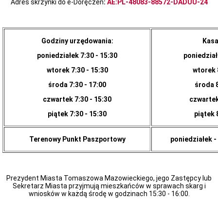
uchwał
Adres skrzynki do e-Doręczeń
:
AE:PL-48083-88572-DADUU-24
Harmonogram
prac
Rady
Miejskiej
Godziny urzędowania:
Kasa
Rada
poniedziałek 7:30 - 15:30
poniedział
Miejska
2018-
wtorek 7:30 - 15:30
wtorek 
2023
Rada
środa 7:30 - 17:00
środa 8
Miejska
2014-
czwartek 7:30 - 15:30
czwartek
2018
piątek 7:30 - 15:30
piątek 
Młodzieżowa
Rada
Miasta
Terenowy Punkt Paszportowy
poniedziałek - 
Rada
Miejska
2010-
2014
Prezydent Miasta Tomaszowa Mazowieckiego, jego Zastępcy lub
Rada
Sekretarz Miasta przyjmują mieszkańców w sprawach skarg i
Miejska
wniosków w każdą środę w godzinach 15:30 - 16:00.
2006-
2010
Urząd