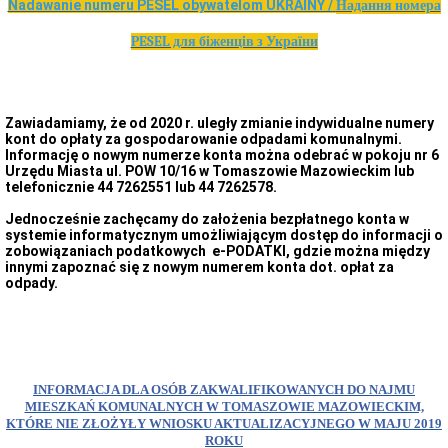
Dróg
Nadawanie numeru PESEL obywatelom UKRAINY /
Надання номера
i
Utrzymania
PESEL для біженців з України
Miasta)
Język
Migowy
w
UM
Zawiadamiamy, że od 2020 r. uległy zmianie indywidualne numery
kont do opłaty za gospodarowanie odpadami komunalnymi.
Zbędne
Informację o nowym numerze konta można odebrać w pokoju nr 6
składniki
Urzędu Miasta ul. POW 10/16 w Tomaszowie Mazowieckim lub
majątku
telefonicznie 44 7262551 lub 44 7262578.
Skargi
i
Jednocześnie zachęcamy do założenia bezpłatnego konta w
wnioski,
systemie informatycznym umożliwiającym dostęp do informacji o
petycje
zobowiązaniach podatkowych e-PODATKI, gdzie można między
innymi zapoznać się z nowym numerem konta dot. opłat za
Procedura
odpady.
dokonywania
zgłoszeń
wewnętrznych
naruszeń
prawa
i
podejmowania
INFORMACJA DLA OSÓB ZAKWALIFIKOWANYCH DO NAJMU
działań
MIESZKAŃ KOMUNALNYCH W TOMASZOWIE MAZOWIECKIM,
następczych
KTÓRE NIE ZŁOŻYŁY WNIOSKU AKTUALIZACYJNEGO W MAJU 2019
w
ROKU