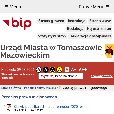
×
☰ Menu
Prawe Menu ☰
Miasto
Strona główna
Instrukcja
Strona www
Pieczęcie
Redakcja
Rejestr zmian
Herb
i
Statystyki stron
Deklaracja dostępności
Flaga
Miasta
Urząd Miasta w Tomaszowie
Granice
miasta
Mazowieckim
Statut
Miasta
Władze
A
A+
A++
A
A
A
A
Niedziela 09.08.2026
Miasta
Wyszukiwanie treści w
zaawansowane
serwisie:
Prezydent
i
zastępcy
Przepisy prawa miejscowego
Strona główna
Podatki i opłaty miejske
Rada
Przepisy prawa miejscowego
Miejska
2024-
2029
Stawki podatku od nieruchomości 2020 rok
Prezydium
Typ pliku: PDF, Rozmiar: 287 KB