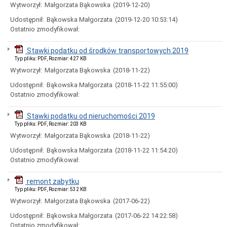
Rady
Wytworzył:
Małgorzata Bąkowska
(2019-12-20)
Miejskiej
Udostępnił:
Bąkowska Małgorzata
(2019-12-20 10:53:14)
Dyżury
Ostatnio zmodyfikował:
w
Biurze
Rady
Stawki podatku od środków transportowych 2019
Miejskiej
Typ pliku: PDF, Rozmiar: 427 KB
Składy
Wytworzył:
Małgorzata Bąkowska
(2018-11-22)
komisji
stałych
Udostępnił:
Bąkowska Małgorzata
(2018-11-22 11:55:00)
i
Ostatnio zmodyfikował:
doraźnych
Sesje
Stawki podatku od nieruchomości 2019
Rady
Typ pliku: PDF, Rozmiar: 203 KB
Miejskiej
Wytworzył:
Małgorzata Bąkowska
(2018-11-22)
Interpelacje
i
Udostępnił:
Bąkowska Małgorzata
(2018-11-22 11:54:20)
zapytania
Ostatnio zmodyfikował:
radnych
Transmisje
remont zabytku
obrad
Typ pliku: PDF, Rozmiar: 532 KB
sesji
Wytworzył:
Małgorzata Bąkowska
(2017-06-22)
Imienne
wykazy
Udostępnił:
Bąkowska Małgorzata
(2017-06-22 14:22:58)
głosowań
Ostatnio zmodyfikował: