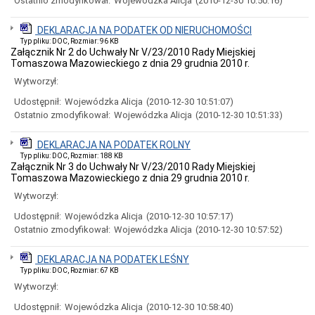
Ostatnio zmodyfikował:
Wojewódzka Alicja
(2010-12-30 10:50:16)
Urzędzie
Miasta
w
DEKLARACJA NA PODATEK OD NIERUCHOMOŚCI
Tomaszowie
Typ pliku: DOC, Rozmiar: 96 KB
Mazowieckim
Załącznik Nr 2 do Uchwały Nr V/23/2010 Rady Miejskiej
Procedura
Tomaszowa Mazowieckiego z dnia 29 grudnia 2010 r.
przyjmowania
Wytworzył:
zgłoszeń
zewnętrznych
Udostępnił:
Wojewódzka Alicja
(2010-12-30 10:51:07)
oraz
Ostatnio zmodyfikował:
Wojewódzka Alicja
(2010-12-30 10:51:33)
podejmowania
działań
następczych
DEKLARACJA NA PODATEK ROLNY
w
Typ pliku: DOC, Rozmiar: 188 KB
Urzędzie
Załącznik Nr 3 do Uchwały Nr V/23/2010 Rady Miejskiej
Miasta
Tomaszowa Mazowieckiego z dnia 29 grudnia 2010 r.
w
Wytworzył:
Tomaszowie
Mazowieckim
Udostępnił:
Wojewódzka Alicja
(2010-12-30 10:57:17)
Zamówienia
Ostatnio zmodyfikował:
Wojewódzka Alicja
(2010-12-30 10:57:52)
Publiczne
w
2026
DEKLARACJA NA PODATEK LEŚNY
r.
Typ pliku: DOC, Rozmiar: 67 KB
SZACOWANIE
Wytworzył:
WARTOŚCI
Udostępnił:
Wojewódzka Alicja
(2010-12-30 10:58:40)
ZAMÓWIENIA