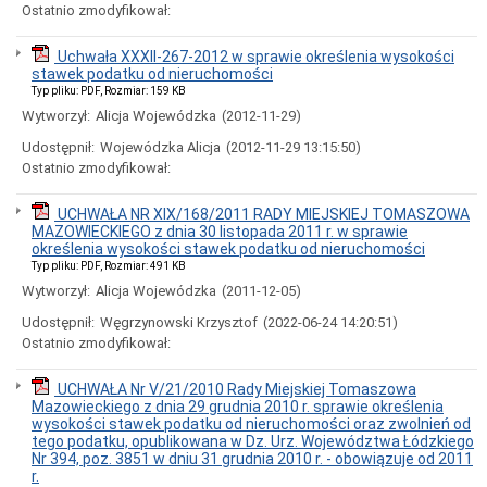
urzędnicze
Ostatnio zmodyfikował:
Rejestry
i
Uchwała XXXII-267-2012 w sprawie określenia wysokości
archiwum
stawek podatku od nieruchomości
Typ pliku: PDF, Rozmiar: 159 KB
Nieodpłatna
pomoc
Wytworzył:
Alicja Wojewódzka
(2012-11-29)
prawna
Udostępnił:
Wojewódzka Alicja
(2012-11-29 13:15:50)
Nieruchomości
Ostatnio zmodyfikował:
przeznaczone
do
zbycia
UCHWAŁA NR XIX/168/2011 RADY MIEJSKIEJ TOMASZOWA
(sprzedaż,
MAZOWIECKIEGO z dnia 30 listopada 2011 r. w sprawie
użytkowanie
określenia wysokości stawek podatku od nieruchomości
wieczyste)
Typ pliku: PDF, Rozmiar: 491 KB
Nieruchomości
Wytworzył:
Alicja Wojewódzka
(2011-12-05)
przeznaczone
Udostępnił:
Węgrzynowski Krzysztof
(2022-06-24 14:20:51)
do
wydzierżawienia,
Ostatnio zmodyfikował:
najmu
Nieruchomości
UCHWAŁA Nr V/21/2010 Rady Miejskiej Tomaszowa
przeznaczone
Mazowieckiego z dnia 29 grudnia 2010 r. sprawie określenia
do
wysokości stawek podatku od nieruchomości oraz zwolnień od
wydzierżawienia,
tego podatku, opublikowana w Dz. Urz. Województwa Łódzkiego
najmu
Nr 394, poz. 3851 w dniu 31 grudnia 2010 r. - obowiązuje od 2011
(Zarząd
r.