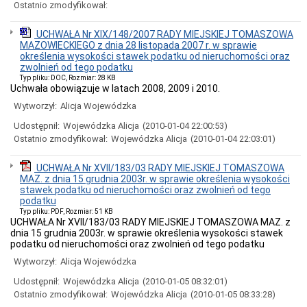
NA
Ostatnio zmodyfikował:
Zakup
i
UCHWAŁA Nr XIX/148/2007 RADY MIEJSKIEJ TOMASZOWA
dostawę
MAZOWIECKIEGO z dnia 28 listopada 2007 r. w sprawie
13
określenia wysokości stawek podatku od nieruchomości oraz
autobusów
zwolnień od tego podatku
z
Typ pliku: DOC, Rozmiar: 28 KB
napędem
Uchwała obowiązuje w latach 2008, 2009 i 2010.
elektrycznym
wraz
Wytworzył:
Alicja Wojewódzka
z
dostawą
Udostępnił:
Wojewódzka Alicja
(2010-01-04 22:00:53)
7
Ostatnio zmodyfikował:
Wojewódzka Alicja
(2010-01-04 22:03:01)
stacji
ładowania
UCHWAŁA Nr XVII/183/03 RADY MIEJSKIEJ TOMASZOWA
pojazdów
MAZ. z dnia 15 grudnia 2003r. w sprawie określenia wysokości
elektrycznych
stawek podatku od nieruchomości oraz zwolnień od tego
Rozbudowa
podatku
i
Typ pliku: PDF, Rozmiar: 51 KB
przebudowa
UCHWAŁA Nr XVII/183/03 RADY MIEJSKIEJ TOMASZOWA MAZ. z
budynku
dnia 15 grudnia 2003r. w sprawie określenia wysokości stawek
i
podatku od nieruchomości oraz zwolnień od tego podatku
jego
Wytworzył:
Alicja Wojewódzka
adaptacja
na
Udostępnił:
Wojewódzka Alicja
(2010-01-05 08:32:01)
cele
Ostatnio zmodyfikował:
Wojewódzka Alicja
(2010-01-05 08:33:28)
kulturalne