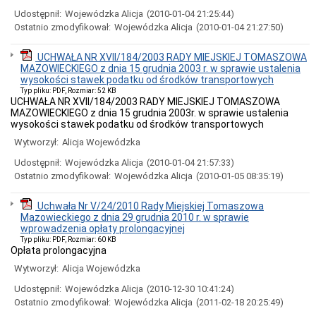
170
Udostępnił:
Wojewódzka Alicja
(2010-01-04 21:25:44)
000
Ostatnio zmodyfikował:
Wojewódzka Alicja
(2010-01-04 21:27:50)
zł
Zapytanie
cenowe
UCHWAŁA NR XVII/184/2003 RADY MIEJSKIEJ TOMASZOWA
na
MAZOWIECKIEGO z dnia 15 grudnia 2003 r. w sprawie ustalenia
wykonanie
wysokości stawek podatku od środków transportowych
prac
Typ pliku: PDF, Rozmiar: 52 KB
geodezyjnych,
UCHWAŁA NR XVII/184/2003 RADY MIEJSKIEJ TOMASZOWA
wycen
MAZOWIECKIEGO z dnia 15 grudnia 2003r. w sprawie ustalenia
nieruchomości
wysokości stawek podatku od środków transportowych
oraz
Wytworzył:
Alicja Wojewódzka
inne
Zamówienia
Udostępnił:
Wojewódzka Alicja
(2010-01-04 21:57:33)
Publiczne
Ostatnio zmodyfikował:
Wojewódzka Alicja
(2010-01-05 08:35:19)
w
2025
Uchwała Nr V/24/2010 Rady Miejskiej Tomaszowa
r.
Mazowieckiego z dnia 29 grudnia 2010 r. w sprawie
Hrabski
wprowadzenia opłaty prolongacyjnej
Ogród
Typ pliku: PDF, Rozmiar: 60 KB
(rewitalizacja
Opłata prolongacyjna
parku
Wytworzył:
Alicja Wojewódzka
przy
Pałacu
Udostępnił:
Wojewódzka Alicja
(2010-12-30 10:41:24)
Ostrowskich)
Ostatnio zmodyfikował:
Wojewódzka Alicja
(2011-02-18 20:25:49)
-
Opis