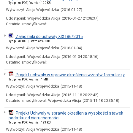
Miasta
Typ pliku: PDF, Rozmiar: 190 KB
Wytworzył:
Alicja Wojewódzka
(2016-01-27)
Nadawanie
numeru
Udostępnił:
Wojewódzka Alicja
(2016-01-27 21:38:37)
PESEL
Ostatnio zmodyfikował:
obywatelom
UKRAINY
/
Załączniki do uchwały XIX186/2015
Надання
Typ pliku: DOC, Rozmiar: 69 KB
номера
PESEL
Wytworzył:
Alicja Wojewódzka
(2016-01-04)
для
Udostępnił:
Wojewódzka Alicja
(2016-01-04 20:18:16)
біженців
з
Ostatnio zmodyfikował:
України
Ogłoszenia
Projekt uchwały w sprawie określenia wzorów formularzy
i
Typ pliku: PDF, Rozmiar: 1 MB
obwieszczenia
Wytworzył:
Alicja Wojewódzka
(2015-11-18)
w
2026
Udostępnił:
Wojewódzka Alicja
(2015-11-18 20:22:42)
roku
Ostatnio zmodyfikował:
Wojewódzka Alicja
(2015-11-18 20:35:18)
Ogłoszenia
i
Projekt Uchwały w sprawie określenia wysokości stawek
obwieszczenia
podatku od nieruchomości
w
Typ pliku: PDF, Rozmiar: 193 KB
2025
roku
Wytworzył:
Alicja Wojewódzka
(2015-11-18)