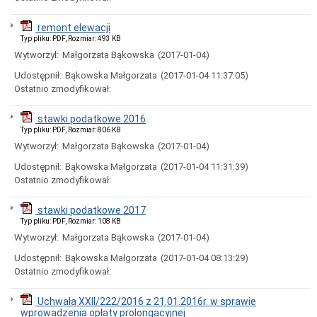
uchwał
Harmonogram
remont elewacji
prac
Typ pliku: PDF, Rozmiar: 493 KB
Rady
Miejskiej
Wytworzył:
Małgorzata Bąkowska
(2017-01-04)
Rada
Udostępnił:
Bąkowska Małgorzata
(2017-01-04 11:37:05)
Miejska
Ostatnio zmodyfikował:
2018-
2023
stawki podatkowe 2016
Rada
Typ pliku: PDF, Rozmiar: 806 KB
Miejska
2014-
Wytworzył:
Małgorzata Bąkowska
(2017-01-04)
2018
Udostępnił:
Bąkowska Małgorzata
(2017-01-04 11:31:39)
Młodzieżowa
Ostatnio zmodyfikował:
Rada
Miasta
stawki podatkowe 2017
Rada
Typ pliku: PDF, Rozmiar: 108 KB
Miejska
2010-
Wytworzył:
Małgorzata Bąkowska
(2017-01-04)
2014
Udostępnił:
Bąkowska Małgorzata
(2017-01-04 08:13:29)
Rada
Ostatnio zmodyfikował:
Miejska
2006-
2010
Uchwała XXII/222/2016 z 21.01.2016r. w sprawie
wprowadzenia opłaty prolongacyjnej
Urząd