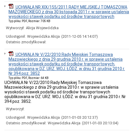
kinoteatr
Włókniarz
UCHWAŁA NR XIX/155/2011 RADY MIEJSKIEJ TOMASZOWA
-
MAZOWIECKIEGO z dnia 30 listopada 2011 r. w sprawie ustalenia
Rewitalizcja
wysokości stawek podatku od środków transportowych
terenów
Typ pliku: PDF, Rozmiar: 705 KB
miasta
Wytworzył:
Alicja Wojewódzka
-
"CZĘŚĆ
Udostępnił:
Wojewódzka Alicja
(2011-12-05 14:14:07)
IV
Ostatnio zmodyfikował:
SWZ
-
OPIS
UCHWAŁA Nr V/22/2010 Rady Miejskiej Tomaszowa
PRZEDMIOTU
Mazowieckiego z dnia 29 grudnia 2010 r. w sprawie ustalenia
ZAMÓWIENIA"
wysokości stawek podatku od środków transportowych,
Rozbudowa
opublikowana w DZ. URZ. WOJ. ŁÓDZ. w dniu 31 grudnia 2010 r.
ulicy
Nr 394 poz. 3852
Elizy
Typ pliku: PDF, Rozmiar: 64 KB
Orzeszkowej
UCHWAŁA Nr V/22/2010 Rady Miejskiej Tomaszowa
wraz
Mazowieckiego z dnia 29 grudnia 2010 r. w sprawie ustalenia
z
wysokości stawek podatku od środków transportowych
odcinkiem
opublikowana w DZ. URZ. WOJ. ŁÓDZ. w dniu 31 grudnia 2010 r. Nr
ulicy
394 poz. 3852.
Legionów
Wytworzył:
w
Tomaszowie
Udostępnił:
Wojewódzka Alicja
(2011-01-03 20:12:37)
Mazowieckim.-
Ostatnio zmodyfikował:
Wojewódzka Alicja
(2011-01-03 20:13:04)
"CZĘŚĆ
III