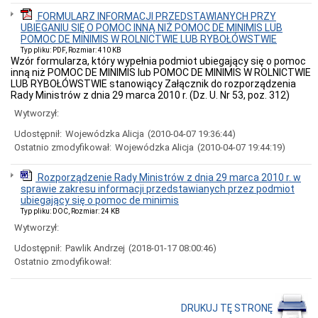
przedmiotu
FORMULARZ INFORMACJI PRZEDSTAWIANYCH PRZY
zamówienia
UBIEGANIU SIĘ O POMOC INNĄ NIŻ POMOC DE MINIMIS LUB
2025
POMOC DE MINIMIS W ROLNICTWIE LUB RYBOŁÓWSTWIE
BUDOWA
Typ pliku: PDF, Rozmiar: 410 KB
BAZY
Wzór formularza, który wypełnia podmiot ubiegający się o pomoc
SPORTOWEJ
inną niż POMOC DE MINIMIS lub POMOC DE MINIMIS W ROLNICTWIE
LUB RYBOŁÓWSTWIE stanowiący Załącznik do rozporządzenia
Postępowania
Rady Ministrów z dnia 29 marca 2010 r. (Dz. U. Nr 53, poz. 312)
prowadzone
w
Wytworzył:
UM
Udostępnił:
Wojewódzka Alicja
(2010-04-07 19:36:44)
w
Tomaszowie
Ostatnio zmodyfikował:
Wojewódzka Alicja
(2010-04-07 19:44:19)
Mazowieckim
na
Rozporządzenie Rady Ministrów z dnia 29 marca 2010 r. w
Platformie
sprawie zakresu informacji przedstawianych przez podmiot
e-
ubiegający się o pomoc de minimis
Zamówienia
Typ pliku: DOC, Rozmiar: 24 KB
Zamówienia
Wytworzył:
Publiczne
poniżej
Udostępnił:
Pawlik Andrzej
(2018-01-17 08:00:46)
130
Ostatnio zmodyfikował:
000
zł
Plan
postępowań
DRUKUJ TĘ STRONĘ
o