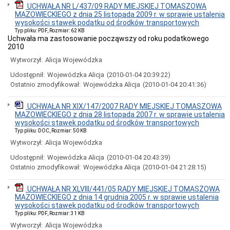
SWZ
UCHWAŁA NR L/437/09 RADY MIEJSKIEJ TOMASZOWA
-
MAZOWIECKIEGO z dnia 25 listopada 2009 r. w sprawie ustalenia
OPIS
wysokości stawek podatku od środków transportowych
PRZEDMIOTU
Typ pliku: PDF, Rozmiar: 62 KB
ZAMÓWIENIA"
Uchwała ma zastosowanie począwszy od roku podatkowego
2010
PLAN
ZAMÓWIEŃ
Wytworzył:
Alicja Wojewódzka
PUBLICZNYCH
NA
Udostępnił:
Wojewódzka Alicja
(2010-01-04 20:39:22)
2026
Ostatnio zmodyfikował:
Wojewódzka Alicja
(2010-01-04 20:41:36)
ROK
REGULAMIN
UCHWAŁA NR XIX/147/2007 RADY MIEJSKIEJ TOMASZOWA
ZAMÓWIEŃ
MAZOWIECKIEGO z dnia 28 listopada 2007 r. w sprawie ustalenia
POWYŻEJ
wysokości stawek podatku od środków transportowych
170
Typ pliku: DOC, Rozmiar: 50 KB
000
Wytworzył:
Alicja Wojewódzka
ZŁ
REGULAMIN
Udostępnił:
Wojewódzka Alicja
(2010-01-04 20:43:39)
ZAMÓWIEŃ
Ostatnio zmodyfikował:
Wojewódzka Alicja
(2010-01-04 21:28:15)
PONIŻEJ
170
000
UCHWAŁA NR XLVIII/441/05 RADY MIEJSKIEJ TOMASZOWA
ZŁ
MAZOWIECKIEGO z dnia 14 grudnia 2005 r. w sprawie ustalenia
wysokości stawek podatku od środków transportowych
Zamówienia
Typ pliku: PDF, Rozmiar: 31 KB
Publiczne
Wytworzył:
Alicja Wojewódzka
poniżej