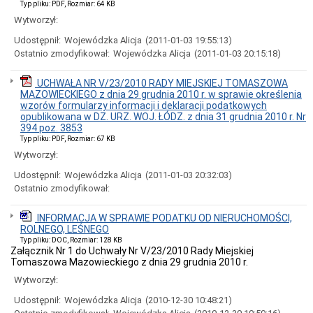
Dróg
Typ pliku: PDF, Rozmiar: 64 KB
i
Wytworzył:
Utrzymania
Miasta)
Udostępnił:
Wojewódzka Alicja
(2011-01-03 19:55:13)
Język
Ostatnio zmodyfikował:
Wojewódzka Alicja
(2011-01-03 20:15:18)
Migowy
w
UCHWAŁA NR V/23/2010 RADY MIEJSKIEJ TOMASZOWA
UM
MAZOWIECKIEGO z dnia 29 grudnia 2010 r. w sprawie określenia
Zbędne
wzorów formularzy informacji i deklaracji podatkowych
składniki
opublikowana w DZ. URZ. WOJ. ŁÓDZ. z dnia 31 grudnia 2010 r. Nr
majątku
394 poz. 3853
Typ pliku: PDF, Rozmiar: 67 KB
Skargi
i
Wytworzył:
wnioski,
petycje
Udostępnił:
Wojewódzka Alicja
(2011-01-03 20:32:03)
Ostatnio zmodyfikował:
Procedura
dokonywania
zgłoszeń
INFORMACJA W SPRAWIE PODATKU OD NIERUCHOMOŚCI,
wewnętrznych
ROLNEGO, LEŚNEGO
naruszeń
Typ pliku: DOC, Rozmiar: 128 KB
prawa
Załącznik Nr 1 do Uchwały Nr V/23/2010 Rady Miejskiej
i
Tomaszowa Mazowieckiego z dnia 29 grudnia 2010 r.
podejmowania
Wytworzył:
działań
następczych
Udostępnił:
Wojewódzka Alicja
(2010-12-30 10:48:21)
w