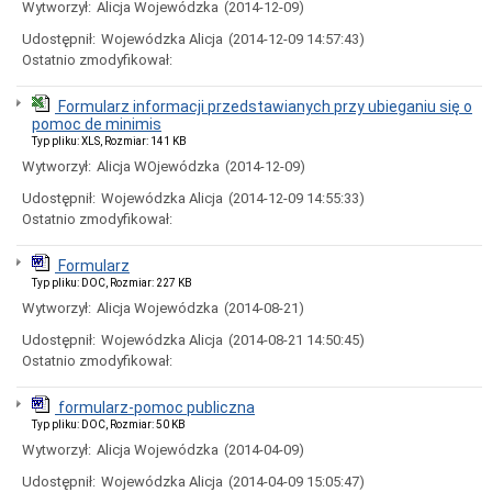
Wytworzył:
Alicja Wojewódzka
(2014-12-09)
i
godziny
Udostępnił:
Wojewódzka Alicja
(2014-12-09 14:57:43)
otwarcia
Ostatnio zmodyfikował:
Regulamin
Organizacyjny
Formularz informacji przedstawianych przy ubieganiu się o
Komórki
pomoc de minimis
Organizacyjne
Typ pliku: XLS, Rozmiar: 141 KB
Urzędu
Wytworzył:
Alicja WOjewódzka
(2014-12-09)
Miasta
Koordynator
Udostępnił:
Wojewódzka Alicja
(2014-12-09 14:55:33)
do
Ostatnio zmodyfikował:
spraw
dostępności
Formularz
Standardy
Typ pliku: DOC, Rozmiar: 227 KB
Ochrony
Wytworzył:
Alicja Wojewódzka
(2014-08-21)
Małoletnich
Ochrona
Udostępnił:
Wojewódzka Alicja
(2014-08-21 14:50:45)
danych
Ostatnio zmodyfikował:
osobowych
Informacje
formularz-pomoc publiczna
o
Typ pliku: DOC, Rozmiar: 50 KB
naborze
na
Wytworzył:
Alicja Wojewódzka
(2014-04-09)
wolne
Udostępnił:
Wojewódzka Alicja
(2014-04-09 15:05:47)
stanowiska