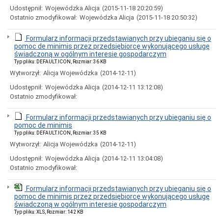
Ogłoszenia
Udostępnił:
Wojewódzka Alicja
(2015-11-18 20:20:59)
i
Ostatnio zmodyfikował:
Wojewódzka Alicja
(2015-11-18 20:50:32)
obwieszczenia
w
2024
Formularz informacji przedstawianych przy ubieganiu się o
roku
pomoc de minimis przez przedsiębiorcę wykonującego usługę
świadczoną w ogólnym interesie gospodarczym
Ogłoszenia
Typ pliku: DEFAULT.ICON, Rozmiar: 36 KB
i
obwieszczenia
Wytworzył:
Alicja Wojewódzka
(2014-12-11)
w
2023
Udostępnił:
Wojewódzka Alicja
(2014-12-11 13:12:08)
roku
Ostatnio zmodyfikował:
Ogłoszenia
i
Formularz informacji przedstawianych przy ubieganiu się o
obwieszczenia
pomoc de minimis
w
Typ pliku: DEFAULT.ICON, Rozmiar: 35 KB
2022
Wytworzył:
Alicja Wojewódzka
(2014-12-11)
roku
Ogłoszenia
Udostępnił:
Wojewódzka Alicja
(2014-12-11 13:04:08)
i
Ostatnio zmodyfikował:
obwieszczenia
Informacje
Formularz informacji przedstawianych przy ubieganiu się o
pomoc de minimis przez przedsiębiorcę wykonującego usługę
Dane
świadczoną w ogólnym interesie gospodarczym
adresowe
Typ pliku: XLS, Rozmiar: 142 KB
Dni