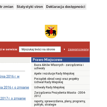
tr zmian
Statystyki stron
Deklaracja dostępności
i w serwisie:
zaawansowane
Prawo Miejscowe
Baza Aktów Własnych - zarządzenia i
uchwały
Apele i rezolucje Rady Miejskiej
ia 2016 r. w
Porządek obrad sesji oraz projekty
Uchwał Rady Miejskiej
 2016 r. o zmianie
Uchwały Rady Miejskiej
Zarządzenia Prezydenta Miasta - 2004-
2012
017 r. o zmianie
raporty, sprawozdania, plany, programy,
polityki, strategie