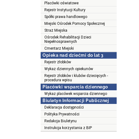
Placówki oświatowe
Rejestr Instytucji Kultury
Spółki prawa handlowego
Miejski Ośrodek Pomocy Społecznej
Straż Miejska
Ośrodek Rehabilitacji Dzieci
Niepełnosprawnych
Cmentarz Miejski
Opieka nad dziećmi do lat 3
Rejestr żłobków
Wykaz dziennych opiekunów
Rejestr żłobków i klubów dziecięcych -
procedura wpisu
Placówki wsparcia dziennego
Wykaz placówek wsparcia dziennego
Biuletyn Informacji Publicznej
Deklaracja dostępności
Polityka Prywatności
Redakcja Biuletynu
Instrukcja korzystania z BIP