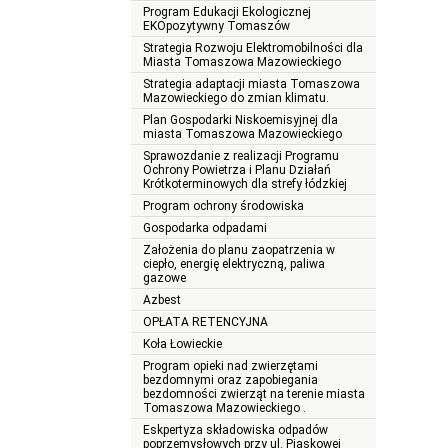
Program Edukacji Ekologicznej
EKOpozytywny Tomaszów
Strategia Rozwoju Elektromobilności dla
Miasta Tomaszowa Mazowieckiego
Strategia adaptacji miasta Tomaszowa
Mazowieckiego do zmian klimatu.
Plan Gospodarki Niskoemisyjnej dla
miasta Tomaszowa Mazowieckiego
Sprawozdanie z realizacji Programu
Ochrony Powietrza i Planu Działań
Krótkoterminowych dla strefy łódzkiej
Program ochrony środowiska
Gospodarka odpadami
Założenia do planu zaopatrzenia w
ciepło, energię elektryczną, paliwa
gazowe
Azbest
OPŁATA RETENCYJNA
Koła Łowieckie
Program opieki nad zwierzętami
bezdomnymi oraz zapobiegania
bezdomności zwierząt na terenie miasta
Tomaszowa Mazowieckiego .
Eskpertyza składowiska odpadów
poprzemysłowych przy ul. Piaskowej