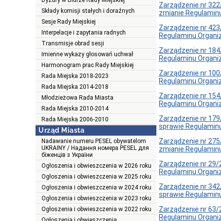
Dyżury w Biurze Rady Miejskiej
Zarządzenie nr 322
Składy komisji stałych i doraźnych
zmianie Regulamin
Sesje Rady Miejskiej
Zarządzenie nr 423
Interpelacje i zapytania radnych
Regulaminu Organi
Transmisje obrad sesji
Zarządzenie nr 184
Imienne wykazy głosowań uchwał
Regulaminu Organi
Harmonogram prac Rady Miejskiej
Zarządzenie nr 100
Rada Miejska 2018-2023
Regulaminu Organi
Rada Miejska 2014-2018
Zarządzenie nr 154
Młodzieżowa Rada Miasta
Regulaminu Organi
Rada Miejska 2010-2014
Zarządzenie nr 17
Rada Miejska 2006-2010
sprawie Regulamin
Urząd Miasta
Zarządzenie nr 275
Nadawanie numeru PESEL obywatelom
UKRAINY / Надання номера PESEL для
zmianie Regulaminu
біженців з України
Zarządzenie nr 29
Ogłoszenia i obwieszczenia w 2026 roku
Regulaminu Organi
Ogłoszenia i obwieszczenia w 2025 roku
Zarządzenie nr 342
Ogłoszenia i obwieszczenia w 2024 roku
sprawie Regulamin
Ogłoszenia i obwieszczenia w 2023 roku
Zarządzenie nr 63/
Ogłoszenia i obwieszczenia w 2022 roku
Regulaminu Organi
Ogłoszenia i obwieszczenia