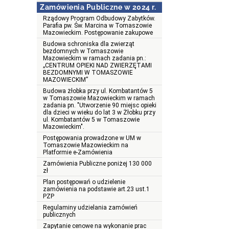
Zamówienia Publiczne w 2024 r.
Rządowy Program Odbudowy Zabytków.
Parafia pw. Św. Marcina w Tomaszowie
Mazowieckim. Postępowanie zakupowe
Budowa schroniska dla zwierząt
bezdomnych w Tomaszowie
Mazowieckim w ramach zadania pn.:
„CENTRUM OPIEKI NAD ZWIERZĘTAMI
BEZDOMNYMI W TOMASZOWIE
MAZOWIECKIM”
Budowa żłobka przy ul. Kombatantów 5
w Tomaszowie Mazowieckim w ramach
zadania pn. "Utworzenie 90 miejsc opieki
dla dzieci w wieku do lat 3 w Żłobku przy
ul. Kombatantów 5 w Tomaszowie
Mazowieckim".
Postępowania prowadzone w UM w
Tomaszowie Mazowieckim na
Platformie e-Zamówienia
Zamówienia Publiczne poniżej 130 000
zł
Plan postępowań o udzielenie
zamówienia na podstawie art.23 ust.1
PZP
Regulaminy udzielania zamówień
publicznych
Zapytanie cenowe na wykonanie prac