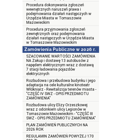
Procedura dokonywania zgłoszeń
wewnętrznych naruszeń prawa i
podejmowania działań następczych w
Urzędzie Miasta w Tomaszowie
Mazowieckim
Procedura przyjmowania zgłoszeń
zewnętrznych oraz podejmowania
działań następczych w Urzędzie Miasta
w Tomaszowie Mazowieckim
Zamówienia Publiczne w 2026 r.
SZACOWANIE WARTOŚCI ZAMÓWIENIA
NA Zakup i dostawę 13 autobusów z
napędem elektrycznym wraz z dostawą
7 stacji ładowania pojazdów
elektrycznych
Rozbudowa i przebudowa budynku i jego
adaptacja na cele kulturalne kinoteatr
Włókniarz - Rewitalizcja terenów miasta -
"CZĘŚĆ IV SWZ - OPIS PRZEDMIOTU
ZAMÓWIENIA"
Rozbudowa ulicy Elizy Orzeszkowej
wraz z odcinkiem ulicy Legionów w
Tomaszowie Mazowieckim.- "CZĘŚĆ III
SWZ - OPIS PRZEDMIOTU ZAMÓWIENIA"
PLAN ZAMÓWIEŃ PUBLICZNYCH NA
2026 ROK
REGULAMIN ZAMÓWIEŃ POWYŻEJ 170