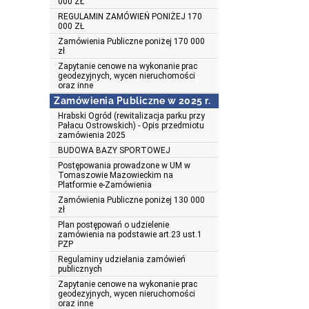
000 ZŁ
REGULAMIN ZAMÓWIEŃ PONIŻEJ 170
000 ZŁ
Zamówienia Publiczne poniżej 170 000
zł
Zapytanie cenowe na wykonanie prac
geodezyjnych, wycen nieruchomości
oraz inne
Zamówienia Publiczne w 2025 r.
Hrabski Ogród (rewitalizacja parku przy
Pałacu Ostrowskich) - Opis przedmiotu
zamówienia 2025
BUDOWA BAZY SPORTOWEJ
Postępowania prowadzone w UM w
Tomaszowie Mazowieckim na
Platformie e-Zamówienia
Zamówienia Publiczne poniżej 130 000
zł
Plan postępowań o udzielenie
zamówienia na podstawie art.23 ust.1
PZP
Regulaminy udzielania zamówień
publicznych
Zapytanie cenowe na wykonanie prac
geodezyjnych, wycen nieruchomości
oraz inne