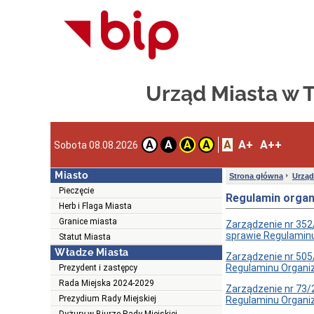
Urząd Miasta w
A
A+
A++
A
A
A
A
Sobota 08.08.2026
Miasto
Strona główna
Urząd
Pieczęcie
Regulamin organ
Herb i Flaga Miasta
Granice miasta
Zarządzenie nr 352
sprawie Regulamin
Statut Miasta
Władze Miasta
Zarządzenie nr 505
Regulaminu Organi
Prezydent i zastępcy
Rada Miejska 2024-2029
Zarządzenie nr 73/
Prezydium Rady Miejskiej
Regulaminu Organi