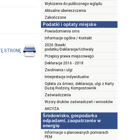
Wyłożenie do publicznego wglądu
Aktualne obwieszczenia
Zakończone
Podatki i opłaty miejske
Powiadomienia sms
Informacje ogólne / Kontakt
2026 Stawki
podatku/Deklaracje/Uchwały
TĘ STRONĘ
Przepisy prawa miejscowego
Deklaracje 2016 - 2018
Zwolnienia i ulgi
Interpretacje indywidualne
Opłata za śmieci, deklaracja, ulgi z Karty
Dużej Rodziny, Kompostownik
Zaświadczenia
Wzory druków zaświadczeń i wniosków
AKCYZA
Środowisko, gospodarka
odpadami, zaopatrzenie w
energię
Informacje o planowanych pomiarach
PEM