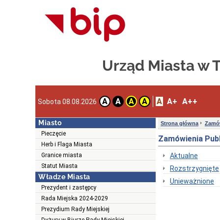
Urząd Miasta w
A
A+
A++
A
A
A
A
Sobota 08.08.2026
Miasto
Strona główna
Zamów
Pieczęcie
Zamówienia Publi
Herb i Flaga Miasta
Granice miasta
Aktualne
Statut Miasta
Rozstrzygnięte
Władze Miasta
Unieważnione
Prezydent i zastępcy
Rada Miejska 2024-2029
Prezydium Rady Miejskiej