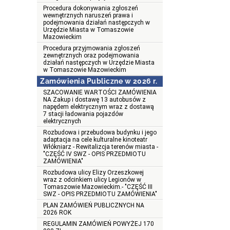
Procedura dokonywania zgłoszeń
wewnętrznych naruszeń prawa i
podejmowania działań następczych w
Urzędzie Miasta w Tomaszowie
Mazowieckim
Procedura przyjmowania zgłoszeń
zewnętrznych oraz podejmowania
działań następczych w Urzędzie Miasta
w Tomaszowie Mazowieckim
Zamówienia Publiczne w 2026 r.
SZACOWANIE WARTOŚCI ZAMÓWIENIA
NA Zakup i dostawę 13 autobusów z
napędem elektrycznym wraz z dostawą
7 stacji ładowania pojazdów
elektrycznych
Rozbudowa i przebudowa budynku i jego
adaptacja na cele kulturalne kinoteatr
Włókniarz - Rewitalizcja terenów miasta -
"CZĘŚĆ IV SWZ - OPIS PRZEDMIOTU
ZAMÓWIENIA"
Rozbudowa ulicy Elizy Orzeszkowej
wraz z odcinkiem ulicy Legionów w
Tomaszowie Mazowieckim.- "CZĘŚĆ III
SWZ - OPIS PRZEDMIOTU ZAMÓWIENIA"
PLAN ZAMÓWIEŃ PUBLICZNYCH NA
2026 ROK
REGULAMIN ZAMÓWIEŃ POWYŻEJ 170