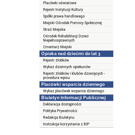
Placówki oświatowe
Rejestr Instytucji Kultury
Spółki prawa handlowego
Miejski Ośrodek Pomocy Społecznej
Straż Miejska
Ośrodek Rehabilitacji Dzieci
Niepełnosprawnych
Cmentarz Miejski
Opieka nad dziećmi do lat 3
Rejestr żłobków
Wykaz dziennych opiekunów
Rejestr żłobków i klubów dziecięcych -
procedura wpisu
Placówki wsparcia dziennego
Wykaz placówek wsparcia dziennego
Biuletyn Informacji Publicznej
Deklaracja dostępności
Polityka Prywatności
Redakcja Biuletynu
Instrukcja korzystania z BIP