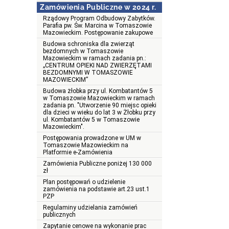
Zamówienia Publiczne w 2024 r.
Rządowy Program Odbudowy Zabytków.
Parafia pw. Św. Marcina w Tomaszowie
Mazowieckim. Postępowanie zakupowe
Budowa schroniska dla zwierząt
bezdomnych w Tomaszowie
Mazowieckim w ramach zadania pn.:
„CENTRUM OPIEKI NAD ZWIERZĘTAMI
BEZDOMNYMI W TOMASZOWIE
MAZOWIECKIM”
Budowa żłobka przy ul. Kombatantów 5
w Tomaszowie Mazowieckim w ramach
zadania pn. "Utworzenie 90 miejsc opieki
dla dzieci w wieku do lat 3 w Żłobku przy
ul. Kombatantów 5 w Tomaszowie
Mazowieckim".
Postępowania prowadzone w UM w
Tomaszowie Mazowieckim na
Platformie e-Zamówienia
Zamówienia Publiczne poniżej 130 000
zł
Plan postępowań o udzielenie
zamówienia na podstawie art.23 ust.1
PZP
Regulaminy udzielania zamówień
publicznych
Zapytanie cenowe na wykonanie prac