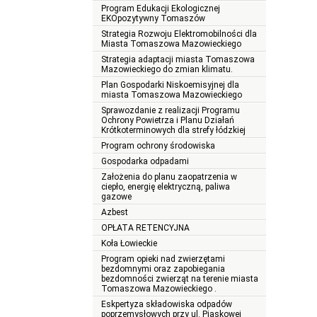
Program Edukacji Ekologicznej
EKOpozytywny Tomaszów
Strategia Rozwoju Elektromobilności dla
Miasta Tomaszowa Mazowieckiego
Strategia adaptacji miasta Tomaszowa
Mazowieckiego do zmian klimatu.
Plan Gospodarki Niskoemisyjnej dla
miasta Tomaszowa Mazowieckiego
Sprawozdanie z realizacji Programu
Ochrony Powietrza i Planu Działań
Krótkoterminowych dla strefy łódzkiej
Program ochrony środowiska
Gospodarka odpadami
Założenia do planu zaopatrzenia w
ciepło, energię elektryczną, paliwa
gazowe
Azbest
OPŁATA RETENCYJNA
Koła Łowieckie
Program opieki nad zwierzętami
bezdomnymi oraz zapobiegania
bezdomności zwierząt na terenie miasta
Tomaszowa Mazowieckiego .
Eskpertyza składowiska odpadów
poprzemysłowych przy ul. Piaskowej