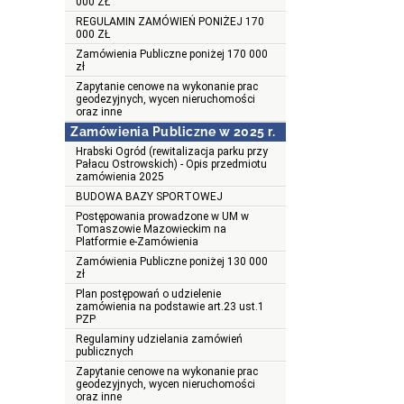
000 ZŁ
REGULAMIN ZAMÓWIEŃ PONIŻEJ 170
000 ZŁ
Zamówienia Publiczne poniżej 170 000
zł
Zapytanie cenowe na wykonanie prac
geodezyjnych, wycen nieruchomości
oraz inne
Zamówienia Publiczne w 2025 r.
Hrabski Ogród (rewitalizacja parku przy
Pałacu Ostrowskich) - Opis przedmiotu
zamówienia 2025
BUDOWA BAZY SPORTOWEJ
Postępowania prowadzone w UM w
Tomaszowie Mazowieckim na
Platformie e-Zamówienia
Zamówienia Publiczne poniżej 130 000
zł
Plan postępowań o udzielenie
zamówienia na podstawie art.23 ust.1
PZP
Regulaminy udzielania zamówień
publicznych
Zapytanie cenowe na wykonanie prac
geodezyjnych, wycen nieruchomości
oraz inne