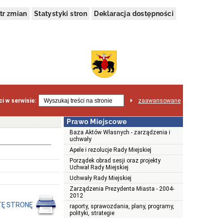
tr zmian
Statystyki stron
Deklaracja dostępności
i w serwisie:
zaawansowane
Prawo Miejscowe
Baza Aktów Własnych - zarządzenia i
uchwały
Apele i rezolucje Rady Miejskiej
Porządek obrad sesji oraz projekty
Uchwał Rady Miejskiej
Uchwały Rady Miejskiej
Zarządzenia Prezydenta Miasta - 2004-
2012
TĘ STRONĘ
raporty, sprawozdania, plany, programy,
polityki, strategie