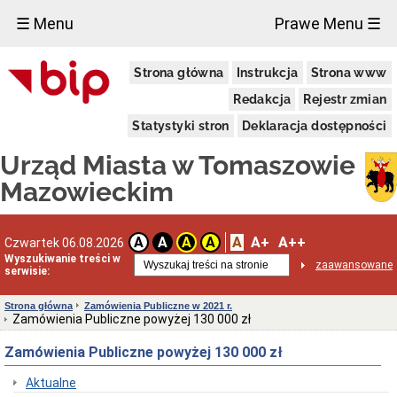
×
☰ Menu
Prawe Menu ☰
Miasto
Strona główna
Instrukcja
Strona www
Pieczęcie
Redakcja
Rejestr zmian
Herb
i
Statystyki stron
Deklaracja dostępności
Flaga
Miasta
Urząd Miasta w Tomaszowie
Granice
miasta
Mazowieckim
Statut
Miasta
Władze
A
A+
A++
A
A
A
A
Czwartek 06.08.2026
Miasta
Wyszukiwanie treści w
zaawansowane
serwisie:
Prezydent
i
zastępcy
Strona główna
Zamówienia Publiczne w 2021 r.
Zamówienia Publiczne powyżej 130 000 zł
Rada
Miejska
Zamówienia Publiczne powyżej 130 000 zł
2024-
2029
Aktualne
Prezydium