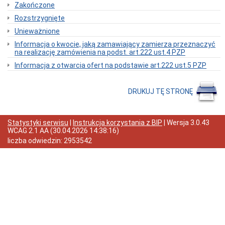
Rady
Zakończone
Miejskiej
Rozstrzygnięte
Dyżury
w
Unieważnione
Biurze
Informacja o kwocie, jaką zamawiający zamierza przeznaczyć
Rady
na realizację zamówienia na podst. art.222 ust.4 PZP
Miejskiej
Informacja z otwarcia ofert na podstawie art.222 ust.5 PZP
Składy
komisji
stałych
i
DRUKUJ TĘ STRONĘ
doraźnych
Sesje
Rady
Statystyki serwisu
|
Instrukcja korzystania z BIP
| Wersja
3.0.43
Miejskiej
WCAG 2.1 AA
(
30.04.2026 14:38:16
)
Interpelacje
liczba odwiedzin:
2953542
i
zapytania
radnych
Transmisje
obrad
sesji
Imienne
wykazy
głosowań