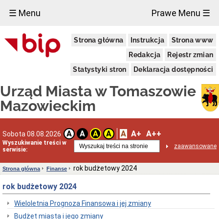
×
☰ Menu
Prawe Menu ☰
Miasto
Strona główna
Instrukcja
Strona www
Pieczęcie
Redakcja
Rejestr zmian
Herb
i
Statystyki stron
Deklaracja dostępności
Flaga
Miasta
Urząd Miasta w Tomaszowie
Granice
miasta
Mazowieckim
Statut
Miasta
Władze
A
A+
A++
A
A
A
A
Sobota 08.08.2026
Miasta
Wyszukiwanie treści w
zaawansowane
serwisie:
Prezydent
i
zastępcy
rok budżetowy 2024
Strona główna
Finanse
Rada
rok budżetowy 2024
Miejska
2024-
2029
Wieloletnia Prognoza Finansowa i jej zmiany
Prezydium
Budżet miasta i jego zmiany