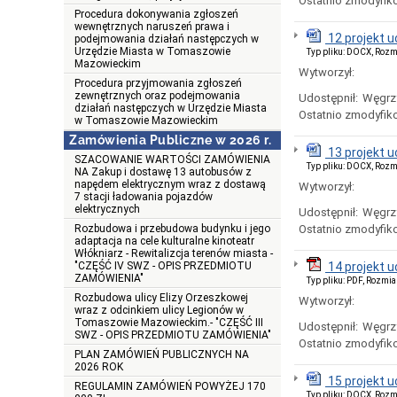
Ostatnio zmodyfik
Procedura dokonywania zgłoszeń
wewnętrznych naruszeń prawa i
12 projekt 
podejmowania działań następczych w
Urzędzie Miasta w Tomaszowie
Typ pliku: DOCX, Rozm
Mazowieckim
Wytworzył:
Procedura przyjmowania zgłoszeń
zewnętrznych oraz podejmowania
Udostępnił:
Węgrz
działań następczych w Urzędzie Miasta
Ostatnio zmodyfik
w Tomaszowie Mazowieckim
Zamówienia Publiczne w 2026 r.
13 projekt 
SZACOWANIE WARTOŚCI ZAMÓWIENIA
Typ pliku: DOCX, Rozm
NA Zakup i dostawę 13 autobusów z
napędem elektrycznym wraz z dostawą
Wytworzył:
7 stacji ładowania pojazdów
elektrycznych
Udostępnił:
Węgrz
Rozbudowa i przebudowa budynku i jego
Ostatnio zmodyfik
adaptacja na cele kulturalne kinoteatr
Włókniarz - Rewitalizcja terenów miasta -
"CZĘŚĆ IV SWZ - OPIS PRZEDMIOTU
14 projekt 
ZAMÓWIENIA"
Typ pliku: PDF, Rozmia
Rozbudowa ulicy Elizy Orzeszkowej
Wytworzył:
wraz z odcinkiem ulicy Legionów w
Tomaszowie Mazowieckim.- "CZĘŚĆ III
Udostępnił:
Węgrz
SWZ - OPIS PRZEDMIOTU ZAMÓWIENIA"
Ostatnio zmodyfik
PLAN ZAMÓWIEŃ PUBLICZNYCH NA
2026 ROK
15 projekt
REGULAMIN ZAMÓWIEŃ POWYŻEJ 170
Typ pliku: DOCX, Rozm