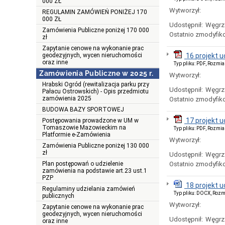
000 ZŁ
Wytworzył:
REGULAMIN ZAMÓWIEŃ PONIŻEJ 170
000 ZŁ
Udostępnił:
Węgrz
Zamówienia Publiczne poniżej 170 000
Ostatnio zmodyfik
zł
Zapytanie cenowe na wykonanie prac
geodezyjnych, wycen nieruchomości
16 projekt 
oraz inne
Typ pliku: PDF, Rozmia
Zamówienia Publiczne w 2025 r.
Wytworzył:
Hrabski Ogród (rewitalizacja parku przy
Udostępnił:
Węgrz
Pałacu Ostrowskich) - Opis przedmiotu
zamówienia 2025
Ostatnio zmodyfik
BUDOWA BAZY SPORTOWEJ
17 projekt 
Postępowania prowadzone w UM w
Tomaszowie Mazowieckim na
Typ pliku: PDF, Rozmia
Platformie e-Zamówienia
Wytworzył:
Zamówienia Publiczne poniżej 130 000
zł
Udostępnił:
Węgrz
Plan postępowań o udzielenie
Ostatnio zmodyfik
zamówienia na podstawie art.23 ust.1
PZP
18 projekt 
Regulaminy udzielania zamówień
Typ pliku: DOCX, Rozm
publicznych
Wytworzył:
Zapytanie cenowe na wykonanie prac
geodezyjnych, wycen nieruchomości
Udostępnił:
Węgrz
oraz inne