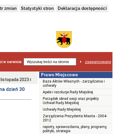
tr zmian
Statystyki stron
Deklaracja dostępności
i w serwisie:
zaawansowane
Prawo Miejscowe
istopada 2023 r.
Baza Aktów Własnych - zarządzenia i
uchwały
na dzień 30
Apele i rezolucje Rady Miejskiej
Porządek obrad sesji oraz projekty
Uchwał Rady Miejskiej
Uchwały Rady Miejskiej
Zarządzenia Prezydenta Miasta - 2004-
2012
raporty, sprawozdania, plany, programy,
polityki, strategie