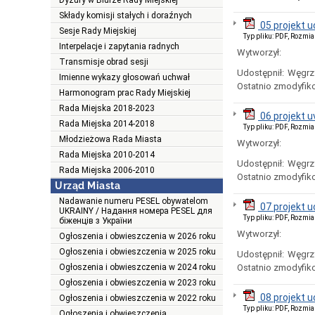
Dyżury w Biurze Rady Miejskiej
Składy komisji stałych i doraźnych
05 projekt 
Sesje Rady Miejskiej
Typ pliku: PDF, Rozmia
Interpelacje i zapytania radnych
Wytworzył:
Transmisje obrad sesji
Udostępnił:
Węgrz
Imienne wykazy głosowań uchwał
Ostatnio zmodyfik
Harmonogram prac Rady Miejskiej
Rada Miejska 2018-2023
06 projekt 
Rada Miejska 2014-2018
Typ pliku: PDF, Rozmia
Młodzieżowa Rada Miasta
Wytworzył:
Rada Miejska 2010-2014
Udostępnił:
Węgrz
Rada Miejska 2006-2010
Ostatnio zmodyfik
Urząd Miasta
Nadawanie numeru PESEL obywatelom
07 projekt 
UKRAINY / Надання номера PESEL для
Typ pliku: PDF, Rozmia
біженців з України
Wytworzył:
Ogłoszenia i obwieszczenia w 2026 roku
Ogłoszenia i obwieszczenia w 2025 roku
Udostępnił:
Węgrz
Ogłoszenia i obwieszczenia w 2024 roku
Ostatnio zmodyfik
Ogłoszenia i obwieszczenia w 2023 roku
08 projekt 
Ogłoszenia i obwieszczenia w 2022 roku
Typ pliku: PDF, Rozmia
Ogłoszenia i obwieszczenia