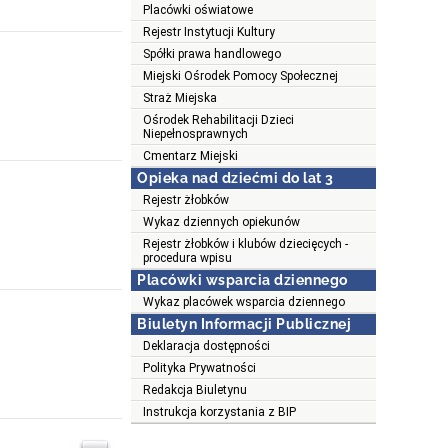
Placówki oświatowe
Rejestr Instytucji Kultury
Spółki prawa handlowego
Miejski Ośrodek Pomocy Społecznej
Straż Miejska
Ośrodek Rehabilitacji Dzieci
Niepełnosprawnych
Cmentarz Miejski
Opieka nad dziećmi do lat 3
Rejestr żłobków
Wykaz dziennych opiekunów
Rejestr żłobków i klubów dziecięcych -
procedura wpisu
Placówki wsparcia dziennego
Wykaz placówek wsparcia dziennego
Biuletyn Informacji Publicznej
Deklaracja dostępności
Polityka Prywatności
Redakcja Biuletynu
Instrukcja korzystania z BIP