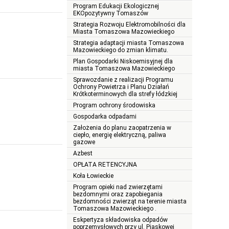
Program Edukacji Ekologicznej
EKOpozytywny Tomaszów
Strategia Rozwoju Elektromobilności dla
Miasta Tomaszowa Mazowieckiego
Strategia adaptacji miasta Tomaszowa
Mazowieckiego do zmian klimatu.
Plan Gospodarki Niskoemisyjnej dla
miasta Tomaszowa Mazowieckiego
Sprawozdanie z realizacji Programu
Ochrony Powietrza i Planu Działań
Krótkoterminowych dla strefy łódzkiej
Program ochrony środowiska
Gospodarka odpadami
Założenia do planu zaopatrzenia w
ciepło, energię elektryczną, paliwa
gazowe
Azbest
OPŁATA RETENCYJNA
Koła Łowieckie
Program opieki nad zwierzętami
bezdomnymi oraz zapobiegania
bezdomności zwierząt na terenie miasta
Tomaszowa Mazowieckiego .
Eskpertyza składowiska odpadów
poprzemysłowych przy ul. Piaskowej