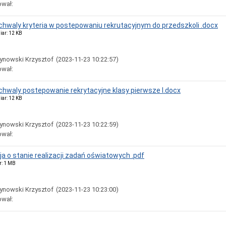
ował:
uchwaly kryteria w postepowaniu rekrutacyjnym do przedszkoli .docx
iar: 12 KB
ynowski Krzysztof
(2023-11-23 10:22:57)
ował:
uchwaly postepowanie rekrytacyjne klasy pierwsze I.docx
iar: 12 KB
ynowski Krzysztof
(2023-11-23 10:22:59)
ował:
a o stanie realizacji zadań oświatowych .pdf
r: 1 MB
ynowski Krzysztof
(2023-11-23 10:23:00)
ował: