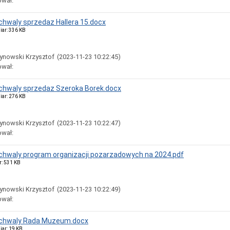
ował:
uchwaly sprzedaz Hallera 15.docx
iar: 336 KB
ynowski Krzysztof
(2023-11-23 10:22:45)
ował:
uchwaly sprzedaz Szeroka Borek.docx
iar: 276 KB
ynowski Krzysztof
(2023-11-23 10:22:47)
ował:
uchwaly program organizacji pozarzadowych na 2024.pdf
r: 531 KB
ynowski Krzysztof
(2023-11-23 10:22:49)
ował:
 uchwaly Rada Muzeum.docx
iar: 19 KB