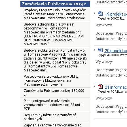
Ostatnio zmodyfik
Zamówienia Publiczne w 2024 r.
Rządowy Program Odbudowy Zabytków.
19 projekt 
Parafia pw. Św. Marcina w Tomaszowie
Mazowieckim. Postępowanie zakupowe
Typ pliku: DOCX, Rozm
Budowa schroniska dla zwierząt
Wytworzył:
bezdomnych w Tomaszowie
Mazowieckim w ramach zadania pn.:
Udostępnił:
Węgrz
„CENTRUM OPIEKI NAD ZWIERZĘTAMI
Ostatnio zmodyfik
BEZDOMNYMI W TOMASZOWIE
MAZOWIECKIM”
Budowa żłobka przy ul. Kombatantów 5
20 projekt 
w Tomaszowie Mazowieckim w ramach
Typ pliku: DOCX, Rozm
zadania pn. "Utworzenie 90 miejsc opieki
Wytworzył:
dla dzieci w wieku do lat 3 w Żłobku przy
ul. Kombatantów 5 w Tomaszowie
Udostępnił:
Węgrz
Mazowieckim".
Ostatnio zmodyfik
Postępowania prowadzone w UM w
Tomaszowie Mazowieckim na
Platformie e-Zamówienia
21 informacj
Zamówienia Publiczne poniżej 130 000
Typ pliku: PDF, Rozmia
zł
Wytworzył:
Plan postępowań o udzielenie
zamówienia na podstawie art.23 ust.1
Udostępnił:
Węgrz
PZP
Ostatnio zmodyfik
Regulaminy udzielania zamówień
publicznych
Zapytanie cenowe na wykonanie prac