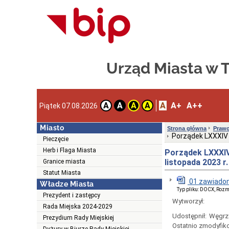
Urząd Miasta w
A
A+
A++
A
A
A
A
Piątek 07.08.2026
Miasto
Strona główna
Prawo
Porządek LXXXIV 
Pieczęcie
Herb i Flaga Miasta
Porządek LXXXIV
listopada 2023 r.
Granice miasta
Statut Miasta
01 zawiadom
Władze Miasta
Typ pliku: DOCX, Rozm
Prezydent i zastępcy
Wytworzył:
Rada Miejska 2024-2029
Udostępnił:
Węgrz
Prezydium Rady Miejskiej
Ostatnio zmodyfik