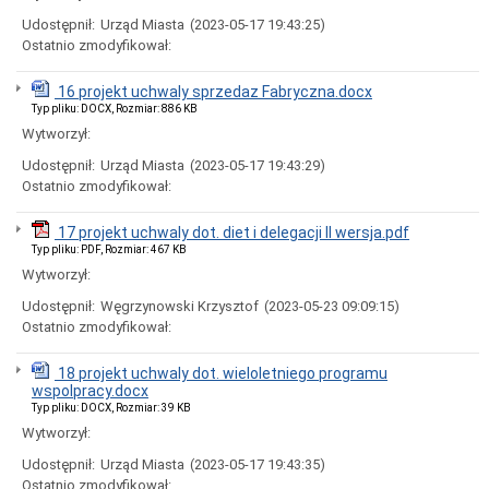
i
Udostępnił:
Urząd Miasta
(2023-05-17 19:43:25)
godziny
otwarcia
Ostatnio zmodyfikował:
Regulamin
Organizacyjny
16 projekt uchwaly sprzedaz Fabryczna.docx
Typ pliku: DOCX, Rozmiar: 886 KB
Komórki
Organizacyjne
Wytworzył:
Urzędu
Udostępnił:
Urząd Miasta
(2023-05-17 19:43:29)
Miasta
Ostatnio zmodyfikował:
Koordynator
do
spraw
17 projekt uchwaly dot. diet i delegacji II wersja.pdf
dostępności
Typ pliku: PDF, Rozmiar: 467 KB
Standardy
Wytworzył:
Ochrony
Udostępnił:
Węgrzynowski Krzysztof
(2023-05-23 09:09:15)
Małoletnich
Ostatnio zmodyfikował:
Ochrona
danych
osobowych
18 projekt uchwaly dot. wieloletniego programu
wspolpracy.docx
Informacje
Typ pliku: DOCX, Rozmiar: 39 KB
o
naborze
Wytworzył:
na
wolne
Udostępnił:
Urząd Miasta
(2023-05-17 19:43:35)
stanowiska
Ostatnio zmodyfikował: