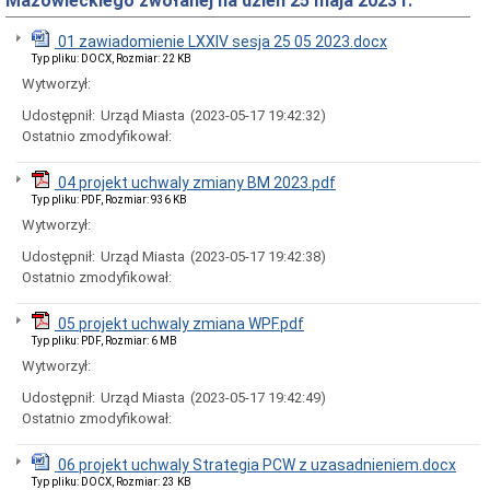
Mazowieckiego zwołanej na dzień 25 maja 2023 r.
Rady
Miejskiej
01 zawiadomienie LXXIV sesja 25 05 2023.docx
Dyżury
Typ pliku: DOCX, Rozmiar: 22 KB
w
Biurze
Wytworzył:
Rady
Udostępnił:
Urząd Miasta
(2023-05-17 19:42:32)
Miejskiej
Ostatnio zmodyfikował:
Składy
komisji
stałych
04 projekt uchwaly zmiany BM 2023.pdf
i
Typ pliku: PDF, Rozmiar: 936 KB
doraźnych
Wytworzył:
Sesje
Udostępnił:
Urząd Miasta
(2023-05-17 19:42:38)
Rady
Miejskiej
Ostatnio zmodyfikował:
Interpelacje
i
05 projekt uchwaly zmiana WPF.pdf
zapytania
Typ pliku: PDF, Rozmiar: 6 MB
radnych
Wytworzył:
Transmisje
obrad
Udostępnił:
Urząd Miasta
(2023-05-17 19:42:49)
sesji
Ostatnio zmodyfikował:
Imienne
wykazy
06 projekt uchwaly Strategia PCW z uzasadnieniem.docx
głosowań
Typ pliku: DOCX, Rozmiar: 23 KB