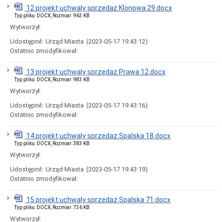
Ogłoszenia
12 projekt uchwaly sprzedaz Klonowa 29.docx
i
Typ pliku: DOCX, Rozmiar: 963 KB
obwieszczenia
Wytworzył:
w
2024
Udostępnił:
Urząd Miasta
(2023-05-17 19:43:12)
roku
Ostatnio zmodyfikował:
Ogłoszenia
i
13 projekt uchwaly sprzedaz Prawa 12.docx
obwieszczenia
w
Typ pliku: DOCX, Rozmiar: 983 KB
2023
Wytworzył:
roku
Udostępnił:
Urząd Miasta
(2023-05-17 19:43:16)
Ogłoszenia
Ostatnio zmodyfikował:
i
obwieszczenia
w
14 projekt uchwaly sprzedaz Spalska 18.docx
2022
Typ pliku: DOCX, Rozmiar: 383 KB
roku
Wytworzył:
Ogłoszenia
i
Udostępnił:
Urząd Miasta
(2023-05-17 19:43:19)
obwieszczenia
Ostatnio zmodyfikował:
Informacje
Dane
15 projekt uchwaly sprzedaz Spalska 71.docx
adresowe
Typ pliku: DOCX, Rozmiar: 736 KB
Dni
Wytworzył: