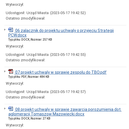
uchwał
Wytworzył:
Harmonogram
prac
Udostępnił:
Urząd Miasta
(2023-05-17 19:42:52)
Rady
Ostatnio zmodyfikował:
Miejskiej
Rada
06 zalacznik do projektu uchwaly o przyjeciu Strategii
Miejska
PCW.docx
2018-
Typ pliku: DOCX, Rozmiar: 257 KB
2023
Wytworzył:
Rada
Miejska
Udostępnił:
Urząd Miasta
(2023-05-17 19:42:55)
2014-
Ostatnio zmodyfikował:
2018
Młodzieżowa
07 projekt uchwaly w sprawie zespolu do TBO.pdf
Rada
Typ pliku: PDF, Rozmiar: 484 KB
Miasta
Wytworzył:
Rada
Miejska
Udostępnił:
Urząd Miasta
(2023-05-17 19:42:57)
2010-
Ostatnio zmodyfikował:
2014
Rada
08 projekt uchwaly w sprawie zawarcia porozumienia dot.
Miejska
aglomeracji Tomaszow Mazowiecki.docx
2006-
Typ pliku: DOCX, Rozmiar: 27 KB
2010
Wytworzył:
Urząd