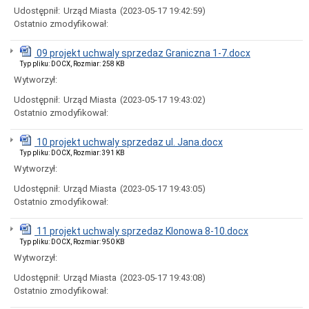
Miasta
Udostępnił:
Urząd Miasta
(2023-05-17 19:42:59)
Nadawanie
Ostatnio zmodyfikował:
numeru
PESEL
09 projekt uchwaly sprzedaz Graniczna 1-7.docx
obywatelom
Typ pliku: DOCX, Rozmiar: 258 KB
UKRAINY
/
Wytworzył:
Надання
Udostępnił:
Urząd Miasta
(2023-05-17 19:43:02)
номера
PESEL
Ostatnio zmodyfikował:
для
біженців
10 projekt uchwaly sprzedaz ul. Jana.docx
з
Typ pliku: DOCX, Rozmiar: 391 KB
України
Wytworzył:
Ogłoszenia
i
Udostępnił:
Urząd Miasta
(2023-05-17 19:43:05)
obwieszczenia
Ostatnio zmodyfikował:
w
2026
roku
11 projekt uchwaly sprzedaz Klonowa 8-10.docx
Typ pliku: DOCX, Rozmiar: 950 KB
Ogłoszenia
i
Wytworzył:
obwieszczenia
w
Udostępnił:
Urząd Miasta
(2023-05-17 19:43:08)
2025
Ostatnio zmodyfikował:
roku