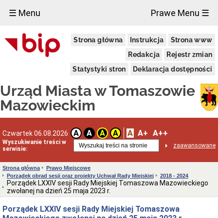
×
☰ Menu
Prawe Menu ☰
Miasto
Strona główna
Instrukcja
Strona www
Pieczęcie
Redakcja
Rejestr zmian
Herb
i
Statystyki stron
Deklaracja dostępności
Flaga
Miasta
Urząd Miasta w Tomaszowie
Granice
miasta
Mazowieckim
Statut
Miasta
Władze
A
A+
A++
A
A
A
A
Czwartek 06.08.2026
Miasta
Wyszukiwanie treści w
zaawansowane
serwisie:
Prezydent
i
zastępcy
Strona główna
Prawo Miejscowe
Porządek obrad sesji oraz projekty Uchwał Rady Miejskiej
2018 - 2024
Rada
Porządek LXXIV sesji Rady Miejskiej Tomaszowa Mazowieckiego
Miejska
zwołanej na dzień 25 maja 2023 r.
2024-
2029
Porządek LXXIV sesji Rady Miejskiej Tomaszowa
Prezydium