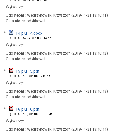
Ogłoszenia
Wytworzył:
i
obwieszczenia
Udostępnił:
Węgrzynowski Krzysztof
(2019-11-21 13:40:41)
w
Ostatnio zmodyfikował:
2024
roku
14 p u 14.docx
Ogłoszenia
i
Typ pliku: DOCX, Rozmiar: 13 KB
obwieszczenia
Wytworzył:
w
2023
Udostępnił:
Węgrzynowski Krzysztof
(2019-11-21 13:40:42)
roku
Ostatnio zmodyfikował:
Ogłoszenia
i
15 p u 15.pdf
obwieszczenia
Typ pliku: PDF, Rozmiar: 213 KB
w
Wytworzył:
2022
roku
Udostępnił:
Węgrzynowski Krzysztof
(2019-11-21 13:40:43)
Ogłoszenia
Ostatnio zmodyfikował:
i
obwieszczenia
16 p u 16.pdf
Informacje
Typ pliku: PDF, Rozmiar: 1011 KB
Dane
Wytworzył:
adresowe
Udostępnił:
Węgrzynowski Krzysztof
(2019-11-21 13:40:44)
Dni