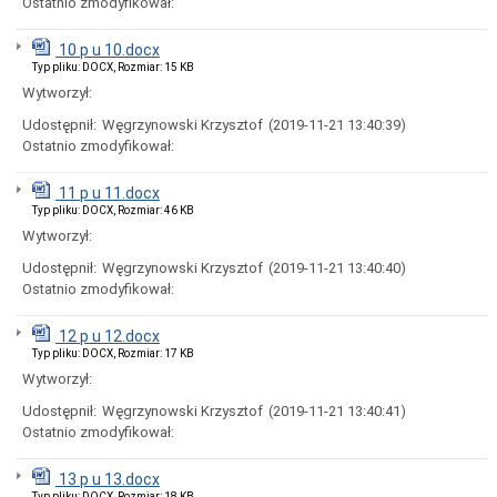
Ostatnio zmodyfikował:
Miasta
Nadawanie
10 p u 10.docx
numeru
Typ pliku: DOCX, Rozmiar: 15 KB
PESEL
obywatelom
Wytworzył:
UKRAINY
Udostępnił:
Węgrzynowski Krzysztof
(2019-11-21 13:40:39)
/
Надання
Ostatnio zmodyfikował:
номера
PESEL
11 p u 11.docx
для
Typ pliku: DOCX, Rozmiar: 46 KB
біженців
з
Wytworzył:
України
Udostępnił:
Węgrzynowski Krzysztof
(2019-11-21 13:40:40)
Ogłoszenia
Ostatnio zmodyfikował:
i
obwieszczenia
w
12 p u 12.docx
2026
Typ pliku: DOCX, Rozmiar: 17 KB
roku
Wytworzył:
Ogłoszenia
i
Udostępnił:
Węgrzynowski Krzysztof
(2019-11-21 13:40:41)
obwieszczenia
Ostatnio zmodyfikował:
w
2025
13 p u 13.docx
roku
Typ pliku: DOCX, Rozmiar: 18 KB