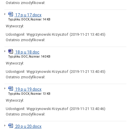
i
Ostatnio zmodyfikował:
godziny
otwarcia
17 p u 17.docx
Regulamin
Typ pliku: DOCX, Rozmiar: 14 KB
Organizacyjny
Wytworzył:
Komórki
Udostępnił:
Węgrzynowski Krzysztof
(2019-11-21 13:40:45)
Organizacyjne
Urzędu
Ostatnio zmodyfikował:
Miasta
Koordynator
18 p u 18.doc
do
Typ pliku: DOC, Rozmiar: 140 KB
spraw
Wytworzył:
dostępności
Udostępnił:
Węgrzynowski Krzysztof
(2019-11-21 13:40:45)
Standardy
Ochrony
Ostatnio zmodyfikował:
Małoletnich
Ochrona
19 p u 19.docx
danych
Typ pliku: DOCX, Rozmiar: 13 KB
osobowych
Wytworzył:
Informacje
o
Udostępnił:
Węgrzynowski Krzysztof
(2019-11-21 13:40:46)
naborze
Ostatnio zmodyfikował:
na
wolne
20 p u 20.docx
stanowiska