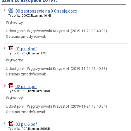
dzień 28 listopada 2019 r.
Rady
Miejskiej
00 zaproszenie na XX sesję.docx
Dyżury
Typ pliku: DOCX, Rozmiar: 16 KB
w
Biurze
Wytworzył:
Rady
Udostępnił:
Węgrzynowski Krzysztof
(2019-11-21 13:40:31)
Miejskiej
Ostatnio zmodyfikował:
Składy
komisji
stałych
01 p u 4.pdf
i
Typ pliku: PDF, Rozmiar: 1 MB
doraźnych
Wytworzył:
Sesje
Udostępnił:
Węgrzynowski Krzysztof
(2019-11-21 13:40:33)
Rady
Miejskiej
Ostatnio zmodyfikował:
Interpelacje
i
02 p u 5.pdf
zapytania
Typ pliku: PDF, Rozmiar: 970 KB
radnych
Wytworzył:
Transmisje
obrad
Udostępnił:
Węgrzynowski Krzysztof
(2019-11-21 13:40:34)
sesji
Ostatnio zmodyfikował:
Imienne
wykazy
03 p u 6.pdf
głosowań
Typ pliku: PDF, Rozmiar: 560 KB