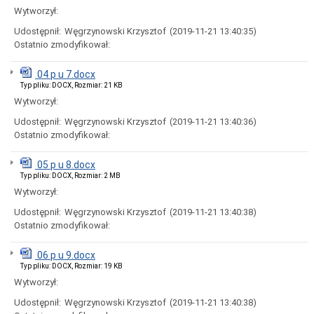
uchwał
Wytworzył:
Harmonogram
prac
Udostępnił:
Węgrzynowski Krzysztof
(2019-11-21 13:40:35)
Rady
Ostatnio zmodyfikował:
Miejskiej
Rada
04 p u 7.docx
Miejska
Typ pliku: DOCX, Rozmiar: 21 KB
2018-
Wytworzył:
2023
Rada
Udostępnił:
Węgrzynowski Krzysztof
(2019-11-21 13:40:36)
Miejska
Ostatnio zmodyfikował:
2014-
2018
05 p u 8.docx
Młodzieżowa
Typ pliku: DOCX, Rozmiar: 2 MB
Rada
Wytworzył:
Miasta
Rada
Udostępnił:
Węgrzynowski Krzysztof
(2019-11-21 13:40:38)
Miejska
Ostatnio zmodyfikował:
2010-
2014
06 p u 9.docx
Rada
Typ pliku: DOCX, Rozmiar: 19 KB
Miejska
Wytworzył:
2006-
2010
Udostępnił:
Węgrzynowski Krzysztof
(2019-11-21 13:40:38)
Urząd