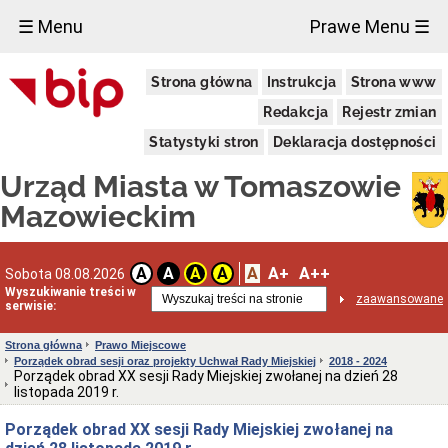
×
☰ Menu
Prawe Menu ☰
Miasto
Strona główna
Instrukcja
Strona www
Pieczęcie
Redakcja
Rejestr zmian
Herb
i
Statystyki stron
Deklaracja dostępności
Flaga
Miasta
Urząd Miasta w Tomaszowie
Granice
miasta
Mazowieckim
Statut
Miasta
Władze
A
A+
A++
A
A
A
A
Sobota 08.08.2026
Miasta
Wyszukiwanie treści w
zaawansowane
serwisie:
Prezydent
i
zastępcy
Strona główna
Prawo Miejscowe
Porządek obrad sesji oraz projekty Uchwał Rady Miejskiej
2018 - 2024
Rada
Porządek obrad XX sesji Rady Miejskiej zwołanej na dzień 28
Miejska
listopada 2019 r.
2024-
2029
Porządek obrad XX sesji Rady Miejskiej zwołanej na
Prezydium