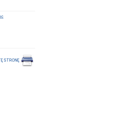
oc
TĘ STRONĘ