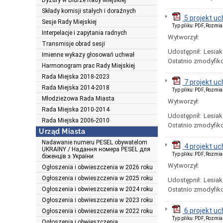
Dyżury w Biurze Rady Miejskiej
Składy komisji stałych i doraźnych
5 projekt u
Sesje Rady Miejskiej
Typ pliku: PDF, Rozmia
Interpelacje i zapytania radnych
Wytworzył:
Transmisje obrad sesji
Udostępnił:
Lesiak
Imienne wykazy głosowań uchwał
Ostatnio zmodyfik
Harmonogram prac Rady Miejskiej
Rada Miejska 2018-2023
7 projekt u
Rada Miejska 2014-2018
Typ pliku: PDF, Rozmia
Młodzieżowa Rada Miasta
Wytworzył:
Rada Miejska 2010-2014
Udostępnił:
Lesiak
Rada Miejska 2006-2010
Ostatnio zmodyfik
Urząd Miasta
Nadawanie numeru PESEL obywatelom
4 projekt u
UKRAINY / Надання номера PESEL для
Typ pliku: PDF, Rozmia
біженців з України
Wytworzył:
Ogłoszenia i obwieszczenia w 2026 roku
Ogłoszenia i obwieszczenia w 2025 roku
Udostępnił:
Lesiak
Ogłoszenia i obwieszczenia w 2024 roku
Ostatnio zmodyfik
Ogłoszenia i obwieszczenia w 2023 roku
6 projekt u
Ogłoszenia i obwieszczenia w 2022 roku
Typ pliku: PDF, Rozmia
Ogłoszenia i obwieszczenia