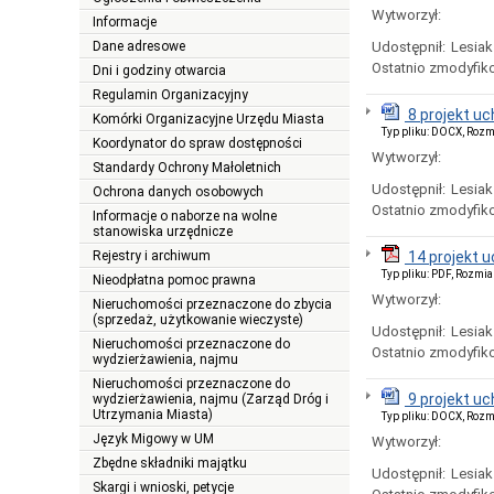
Wytworzył:
Informacje
Dane adresowe
Udostępnił:
Lesiak
Ostatnio zmodyfik
Dni i godziny otwarcia
Regulamin Organizacyjny
8 projekt u
Komórki Organizacyjne Urzędu Miasta
Typ pliku: DOCX, Rozm
Koordynator do spraw dostępności
Wytworzył:
Standardy Ochrony Małoletnich
Udostępnił:
Lesiak
Ochrona danych osobowych
Ostatnio zmodyfik
Informacje o naborze na wolne
stanowiska urzędnicze
Rejestry i archiwum
14 projekt 
Typ pliku: PDF, Rozmia
Nieodpłatna pomoc prawna
Wytworzył:
Nieruchomości przeznaczone do zbycia
(sprzedaż, użytkowanie wieczyste)
Udostępnił:
Lesiak
Nieruchomości przeznaczone do
Ostatnio zmodyfik
wydzierżawienia, najmu
Nieruchomości przeznaczone do
9 projekt u
wydzierżawienia, najmu (Zarząd Dróg i
Utrzymania Miasta)
Typ pliku: DOCX, Rozm
Język Migowy w UM
Wytworzył:
Zbędne składniki majątku
Udostępnił:
Lesiak
Skargi i wnioski, petycje