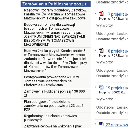
Ostatnio zmodyfik
Zamówienia Publiczne w 2024 r.
Rządowy Program Odbudowy Zabytków.
17 projekt 
Parafia pw. Św. Marcina w Tomaszowie
Mazowieckim. Postępowanie zakupowe
Typ pliku: PDF, Rozmia
Budowa schroniska dla zwierząt
Wytworzył:
bezdomnych w Tomaszowie
Mazowieckim w ramach zadania pn.:
Udostępnił:
Lesiak
„CENTRUM OPIEKI NAD ZWIERZĘTAMI
Ostatnio zmodyfik
BEZDOMNYMI W TOMASZOWIE
MAZOWIECKIM”
Budowa żłobka przy ul. Kombatantów 5
18 projekt 
w Tomaszowie Mazowieckim w ramach
Typ pliku: PDF, Rozmia
zadania pn. "Utworzenie 90 miejsc opieki
Wytworzył:
dla dzieci w wieku do lat 3 w Żłobku przy
ul. Kombatantów 5 w Tomaszowie
Udostępnił:
Lesiak
Mazowieckim".
Ostatnio zmodyfik
Postępowania prowadzone w UM w
Tomaszowie Mazowieckim na
Platformie e-Zamówienia
19 projekt 
Zamówienia Publiczne poniżej 130 000
Typ pliku: DOCX, Rozm
zł
Wytworzył:
Plan postępowań o udzielenie
zamówienia na podstawie art.23 ust.1
Udostępnił:
Lesiak
PZP
Ostatnio zmodyfik
Regulaminy udzielania zamówień
publicznych
22 sprawozd
Zapytanie cenowe na wykonanie prac