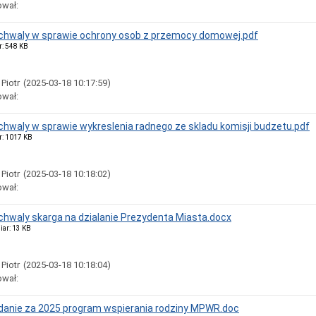
ował:
uchwaly w sprawie ochrony osob z przemocy domowej.pdf
r: 548 KB
 Piotr
(2025-03-18 10:17:59)
ował:
uchwaly w sprawie wykreslenia radnego ze skladu komisji budzetu.pdf
r: 1017 KB
 Piotr
(2025-03-18 10:18:02)
ował:
uchwaly skarga na dzialanie Prezydenta Miasta.docx
iar: 13 KB
 Piotr
(2025-03-18 10:18:04)
ował:
anie za 2025 program wspierania rodziny MPWR.doc