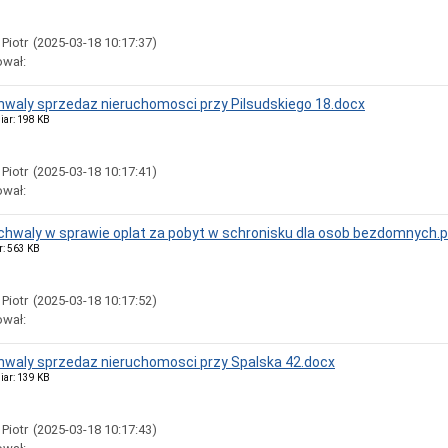
 Piotr
(2025-03-18 10:17:37)
ował:
chwaly sprzedaz nieruchomosci przy Pilsudskiego 18.docx
iar: 198 KB
 Piotr
(2025-03-18 10:17:41)
ował:
uchwaly w sprawie oplat za pobyt w schronisku dla osob bezdomnych.
r: 563 KB
 Piotr
(2025-03-18 10:17:52)
ował:
chwaly sprzedaz nieruchomosci przy Spalska 42.docx
iar: 139 KB
 Piotr
(2025-03-18 10:17:43)