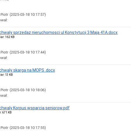
 Piotr
(2025-03-18 10:17:57)
ował:
uchwaly sprzedaz nieruchomosci ul Konstytucji 3 Maja 41A.docx
iar: 162 KB
 Piotr
(2025-03-18 10:17:44)
ował:
uchwaly skarga na MOPS .docx
iar: 13 KB
 Piotr
(2025-03-18 10:18:06)
ował:
uchwaly Korpus wsparcia seniorow.pdf
r: 671 KB
 Piotr
(2025-03-18 10:17:55)