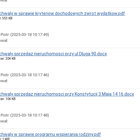
ował:
uchwaly w sprawie kryteriow dochodowych zwrot wydatkow.pdf
r: 553 KB
 Piotr
(2025-03-18 10:17:49)
ował:
uchwaly sprzedaz nieruchomosci przy ul Dluga 90.docx
iar: 204 KB
 Piotr
(2025-03-18 10:17:46)
ował:
uchwaly sprzedaz nieruchomosci przy Konstytucji 3 Maja 14 16.docx
iar: 104 KB
 Piotr
(2025-03-18 10:17:48)
ował:
uchwaly w sprawie programu wspierania rodziny.pdf
r: 1 MB