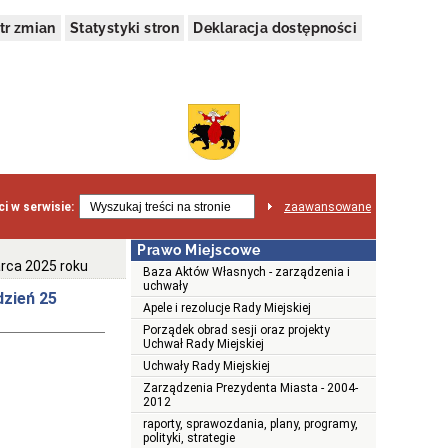
tr zmian
Statystyki stron
Deklaracja dostępności
i w serwisie:
zaawansowane
Prawo Miejscowe
rca 2025 roku
Baza Aktów Własnych - zarządzenia i
uchwały
dzień 25
Apele i rezolucje Rady Miejskiej
Porządek obrad sesji oraz projekty
Uchwał Rady Miejskiej
Uchwały Rady Miejskiej
Zarządzenia Prezydenta Miasta - 2004-
2012
raporty, sprawozdania, plany, programy,
polityki, strategie