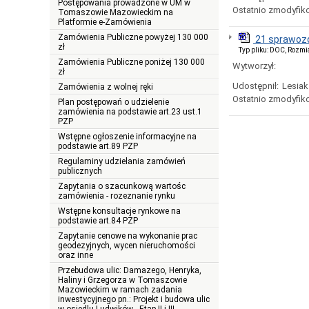
Postępowania prowadzone w UM w
Ostatnio zmodyfik
Tomaszowie Mazowieckim na
Platformie e-Zamówienia
Zamówienia Publiczne powyżej 130 000
21 sprawozd
zł
Typ pliku: DOC, Rozmi
Zamówienia Publiczne poniżej 130 000
Wytworzył:
zł
Udostępnił:
Lesiak
Zamówienia z wolnej ręki
Ostatnio zmodyfik
Plan postępowań o udzielenie
zamówienia na podstawie art.23 ust.1
PZP
Wstępne ogłoszenie informacyjne na
podstawie art.89 PZP
Regulaminy udzielania zamówień
publicznych
Zapytania o szacunkową wartośc
zamówienia - rozeznanie rynku
Wstępne konsultacje rynkowe na
podstawie art.84 PZP
Zapytanie cenowe na wykonanie prac
geodezyjnych, wycen nieruchomości
oraz inne
Przebudowa ulic: Damazego, Henryka,
Haliny i Grzegorza w Tomaszowie
Mazowieckim w ramach zadania
inwestycyjnego pn.: Projekt i budowa ulic