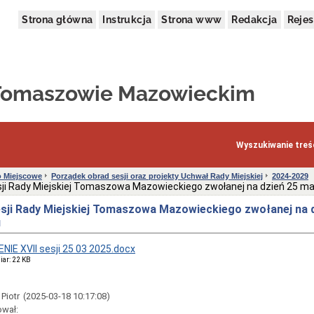
Strona główna
Instrukcja
Strona www
Redakcja
Rejes
 Tomaszowie Mazowieckim
Wyszukiwanie treśc
 Miejscowe
Porządek obrad sesji oraz projekty Uchwał Rady Miejskiej
2024-2029
sji Rady Miejskiej Tomaszowa Mazowieckiego zwołanej na dzień 25 ma
esji Rady Miejskiej Tomaszowa Mazowieckiego zwołanej na 
u
IE XVII sesji 25 03 2025.docx
iar: 22 KB
 Piotr
(2025-03-18 10:17:08)
ował: