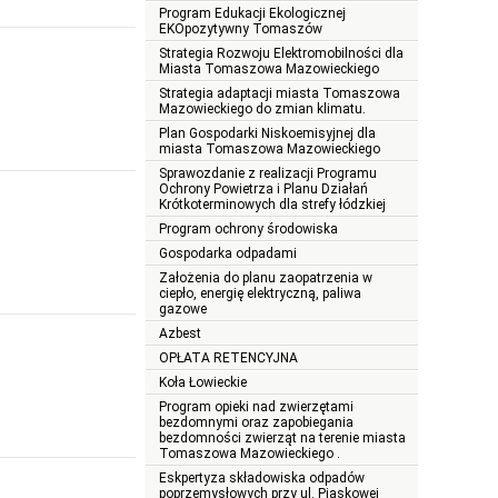
Program Edukacji Ekologicznej
EKOpozytywny Tomaszów
Strategia Rozwoju Elektromobilności dla
Miasta Tomaszowa Mazowieckiego
Strategia adaptacji miasta Tomaszowa
Mazowieckiego do zmian klimatu.
Plan Gospodarki Niskoemisyjnej dla
miasta Tomaszowa Mazowieckiego
Sprawozdanie z realizacji Programu
Ochrony Powietrza i Planu Działań
Krótkoterminowych dla strefy łódzkiej
Program ochrony środowiska
Gospodarka odpadami
Założenia do planu zaopatrzenia w
ciepło, energię elektryczną, paliwa
gazowe
Azbest
OPŁATA RETENCYJNA
Koła Łowieckie
Program opieki nad zwierzętami
bezdomnymi oraz zapobiegania
bezdomności zwierząt na terenie miasta
Tomaszowa Mazowieckiego .
Eskpertyza składowiska odpadów
poprzemysłowych przy ul. Piaskowej