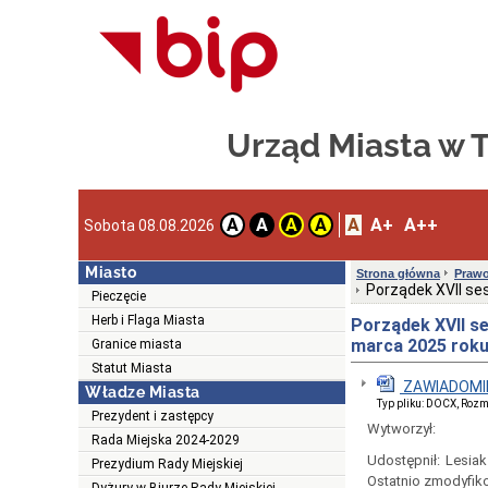
Urząd Miasta w
A
A+
A++
A
A
A
A
Sobota 08.08.2026
Miasto
Strona główna
Prawo
Porządek XVII se
Pieczęcie
Herb i Flaga Miasta
Porządek XVII s
marca 2025 rok
Granice miasta
Statut Miasta
ZAWIADOMIEN
Władze Miasta
Typ pliku: DOCX, Rozm
Prezydent i zastępcy
Wytworzył:
Rada Miejska 2024-2029
Udostępnił:
Lesiak
Prezydium Rady Miejskiej
Ostatnio zmodyfik