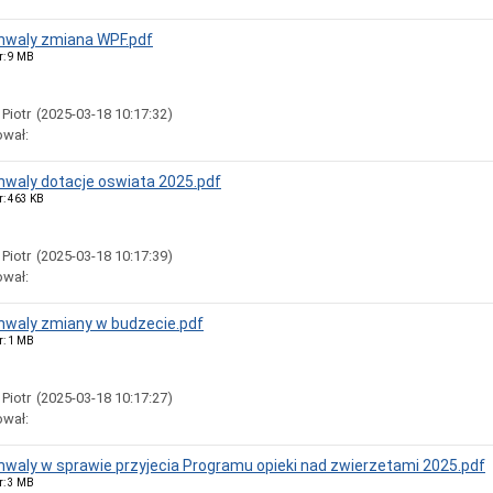
chwaly zmiana WPF.pdf
r: 9 MB
 Piotr
(2025-03-18 10:17:32)
ował:
chwaly dotacje oswiata 2025.pdf
r: 463 KB
 Piotr
(2025-03-18 10:17:39)
ował:
chwaly zmiany w budzecie.pdf
r: 1 MB
 Piotr
(2025-03-18 10:17:27)
ował:
chwaly w sprawie przyjecia Programu opieki nad zwierzetami 2025.pdf
r: 3 MB