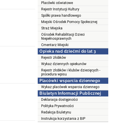
Placówki oświatowe
Rejestr Instytucji Kultury
Spółki prawa handlowego
Miejski Ośrodek Pomocy Społecznej
Straż Miejska
Ośrodek Rehabilitacji Dzieci
Niepełnosprawnych
Cmentarz Miejski
Opieka nad dziećmi do lat 3
Rejestr żłobków
Wykaz dziennych opiekunów
Rejestr żłobków i klubów dziecięcych -
procedura wpisu
Placówki wsparcia dziennego
Wykaz placówek wsparcia dziennego
Biuletyn Informacji Publicznej
Deklaracja dostępności
Polityka Prywatności
Redakcja Biuletynu
Instrukcja korzystania z BIP