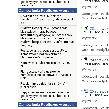
Typ pliku: DOC, Rozmi
geodezyjnych, wycen nieruchomości
oraz inne
Wytworzył:
Zamówienia Publiczne w 2023 r.
Udostępnił:
Lesiak
Rewitalizacja Parku Miejskiego
Ostatnio zmodyfik
"Solidarność" i parku przypałacowego - I
etap
Budowa Hospicjum w Tomaszowie
23 sprawozd
Mazowieckim oraz budowa
Typ pliku: DOC, Rozmi
infrastruktury drogowej w Tomaszowie
Wytworzył:
Mazowieckim w ramach zadania pn.
Budowa hospicjum wraz z infrastrukturą
Udostępnił:
Lesiak
drogową.
Ostatnio zmodyfik
Postępowania prowadzone w UM w
Tomaszowie Mazowieckim na
Platformie e-Zamówienia
24 sprawoz
Zamówienia Publiczne poniżej 130 000
Typ pliku: DOC, Rozmi
zł
Wytworzył:
Plan postępowań o udzielenie
zamówienia na podstawie art.23 ust.1
Udostępnił:
Lesiak
PZP
Ostatnio zmodyfik
Regulaminy udzielania zamówień
publicznych
25 sprawozd
Zapytanie cenowe na wykonanie prac
Typ pliku: DOCX, Rozm
geodezyjnych, wycen nieruchomości
oraz inne
Wytworzył:
Zamówienia Publiczne w 2022 r.
Udostępnił:
Lesiak