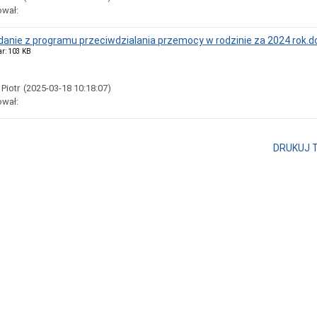
ował:
anie z programu przeciwdzialania przemocy w rodzinie za 2024 rok.d
ar: 103 KB
 Piotr
(2025-03-18 10:18:07)
ował:
DRUKUJ 