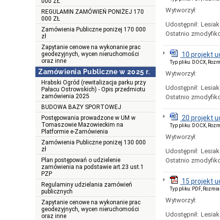
000 ZŁ
Wytworzył:
REGULAMIN ZAMÓWIEŃ PONIŻEJ 170
000 ZŁ
Udostępnił:
Lesiak
Zamówienia Publiczne poniżej 170 000
Ostatnio zmodyfik
zł
Zapytanie cenowe na wykonanie prac
geodezyjnych, wycen nieruchomości
10 projekt 
oraz inne
Typ pliku: DOCX, Rozm
Zamówienia Publiczne w 2025 r.
Wytworzył:
Hrabski Ogród (rewitalizacja parku przy
Udostępnił:
Lesiak
Pałacu Ostrowskich) - Opis przedmiotu
zamówienia 2025
Ostatnio zmodyfik
BUDOWA BAZY SPORTOWEJ
20 projekt 
Postępowania prowadzone w UM w
Tomaszowie Mazowieckim na
Typ pliku: DOCX, Rozm
Platformie e-Zamówienia
Wytworzył:
Zamówienia Publiczne poniżej 130 000
zł
Udostępnił:
Lesiak
Plan postępowań o udzielenie
Ostatnio zmodyfik
zamówienia na podstawie art.23 ust.1
PZP
15 projekt 
Regulaminy udzielania zamówień
Typ pliku: PDF, Rozmia
publicznych
Wytworzył:
Zapytanie cenowe na wykonanie prac
geodezyjnych, wycen nieruchomości
Udostępnił:
Lesiak
oraz inne