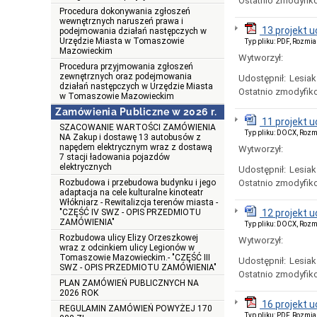
Ostatnio zmodyfik
Procedura dokonywania zgłoszeń
wewnętrznych naruszeń prawa i
13 projekt 
podejmowania działań następczych w
Urzędzie Miasta w Tomaszowie
Typ pliku: PDF, Rozmia
Mazowieckim
Wytworzył:
Procedura przyjmowania zgłoszeń
zewnętrznych oraz podejmowania
Udostępnił:
Lesiak
działań następczych w Urzędzie Miasta
Ostatnio zmodyfik
w Tomaszowie Mazowieckim
Zamówienia Publiczne w 2026 r.
11 projekt 
SZACOWANIE WARTOŚCI ZAMÓWIENIA
Typ pliku: DOCX, Rozm
NA Zakup i dostawę 13 autobusów z
napędem elektrycznym wraz z dostawą
Wytworzył:
7 stacji ładowania pojazdów
elektrycznych
Udostępnił:
Lesiak
Rozbudowa i przebudowa budynku i jego
Ostatnio zmodyfik
adaptacja na cele kulturalne kinoteatr
Włókniarz - Rewitalizcja terenów miasta -
"CZĘŚĆ IV SWZ - OPIS PRZEDMIOTU
12 projekt 
ZAMÓWIENIA"
Typ pliku: DOCX, Rozm
Rozbudowa ulicy Elizy Orzeszkowej
Wytworzył:
wraz z odcinkiem ulicy Legionów w
Tomaszowie Mazowieckim.- "CZĘŚĆ III
Udostępnił:
Lesiak
SWZ - OPIS PRZEDMIOTU ZAMÓWIENIA"
Ostatnio zmodyfik
PLAN ZAMÓWIEŃ PUBLICZNYCH NA
2026 ROK
16 projekt 
REGULAMIN ZAMÓWIEŃ POWYŻEJ 170
Typ pliku: PDF, Rozmia