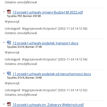
i
Ostatnio zmodyfikował:
godziny
otwarcia
13 projekt uchwaly zmiany Budzet M 2022.pdf
Regulamin
Typ pliku: PDF, Rozmiar: 459 KB
Organizacyjny
Wytworzył:
Komórki
Udostępnił:
Węgrzynowski Krzysztof
(2022-11-24 14:12:56)
Organizacyjne
Urzędu
Ostatnio zmodyfikował:
Miasta
Koordynator
12 projekt uchwaly podatek transport.docx
do
Typ pliku: DOCX, Rozmiar: 27 KB
spraw
Wytworzył:
dostępności
Udostępnił:
Węgrzynowski Krzysztof
(2022-11-24 14:12:54)
Standardy
Ochrony
Ostatnio zmodyfikował:
Małoletnich
Ochrona
11 projekt uchwaly podatek od nieruchomosci.docx
danych
Typ pliku: DOCX, Rozmiar: 20 KB
osobowych
Wytworzył:
Informacje
o
Udostępnił:
Węgrzynowski Krzysztof
(2022-11-24 14:12:52)
naborze
Ostatnio zmodyfikował:
na
wolne
10 projekt uchwaly im. Zolnierzy Wykletych.pdf
stanowiska