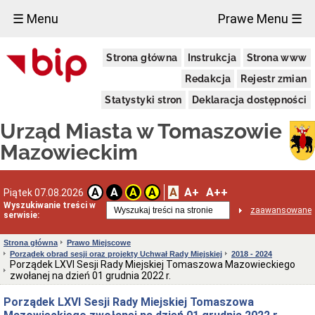
×
☰ Menu
Prawe Menu ☰
Miasto
Strona główna
Instrukcja
Strona www
Pieczęcie
Redakcja
Rejestr zmian
Herb
i
Statystyki stron
Deklaracja dostępności
Flaga
Miasta
Urząd Miasta w Tomaszowie
Granice
miasta
Mazowieckim
Statut
Miasta
Władze
A
A+
A++
A
A
A
A
Piątek 07.08.2026
Miasta
Wyszukiwanie treści w
zaawansowane
serwisie:
Prezydent
i
zastępcy
Strona główna
Prawo Miejscowe
Porządek obrad sesji oraz projekty Uchwał Rady Miejskiej
2018 - 2024
Rada
Porządek LXVI Sesji Rady Miejskiej Tomaszowa Mazowieckiego
Miejska
zwołanej na dzień 01 grudnia 2022 r.
2024-
2029
Porządek LXVI Sesji Rady Miejskiej Tomaszowa
Prezydium