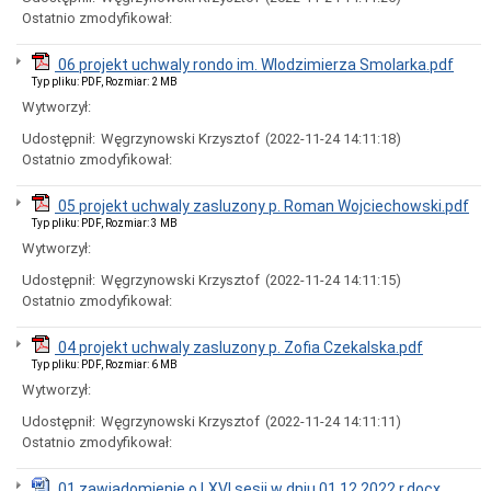
Dróg
Ostatnio zmodyfikował:
i
Utrzymania
Miasta)
06 projekt uchwaly rondo im. Wlodzimierza Smolarka.pdf
Język
Typ pliku: PDF, Rozmiar: 2 MB
Migowy
Wytworzył:
w
UM
Udostępnił:
Węgrzynowski Krzysztof
(2022-11-24 14:11:18)
Zbędne
Ostatnio zmodyfikował:
składniki
majątku
05 projekt uchwaly zasluzony p. Roman Wojciechowski.pdf
Skargi
Typ pliku: PDF, Rozmiar: 3 MB
i
Wytworzył:
wnioski,
petycje
Udostępnił:
Węgrzynowski Krzysztof
(2022-11-24 14:11:15)
Procedura
Ostatnio zmodyfikował:
dokonywania
zgłoszeń
04 projekt uchwaly zasluzony p. Zofia Czekalska.pdf
wewnętrznych
Typ pliku: PDF, Rozmiar: 6 MB
naruszeń
prawa
Wytworzył:
i
Udostępnił:
Węgrzynowski Krzysztof
(2022-11-24 14:11:11)
podejmowania
działań
Ostatnio zmodyfikował:
następczych
w
01 zawiadomienie o LXVI sesji w dniu 01 12 2022 r.docx