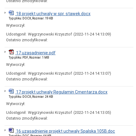
Ostatnio zmodyfikował:
Miasta
Nadawanie
18 projekt uchwaly w spr. stawek.docx
numeru
Typ pliku: DOCX, Rozmiar: 19 KB
PESEL
obywatelom
Wytworzył:
UKRAINY
Udostępnił:
Węgrzynowski Krzysztof
(2022-11-24 14:13:09)
/
Надання
Ostatnio zmodyfikował:
номера
PESEL
17 uzasadnienie.pdf
для
Typ pliku: PDF, Rozmiar: 1 MB
біженців
з
Wytworzył:
України
Udostępnił:
Węgrzynowski Krzysztof
(2022-11-24 14:13:07)
Ogłoszenia
Ostatnio zmodyfikował:
i
obwieszczenia
w
17 projekt uchwaly Regulamin Cmentarza.docx
2026
Typ pliku: DOCX, Rozmiar: 24 KB
roku
Wytworzył:
Ogłoszenia
i
Udostępnił:
Węgrzynowski Krzysztof
(2022-11-24 14:13:05)
obwieszczenia
Ostatnio zmodyfikował:
w
2025
16 uzasadnienie projekt uchwaly Spalska 105B.doc
roku
Typ pliku: DOC, Rozmiar: 46 KB