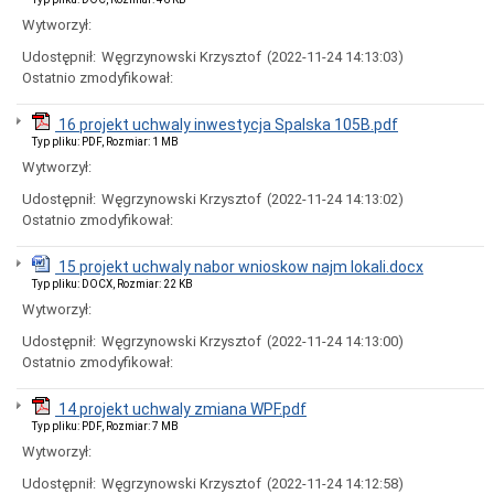
Ogłoszenia
Wytworzył:
i
obwieszczenia
Udostępnił:
Węgrzynowski Krzysztof
(2022-11-24 14:13:03)
w
Ostatnio zmodyfikował:
2024
roku
16 projekt uchwaly inwestycja Spalska 105B.pdf
Ogłoszenia
i
Typ pliku: PDF, Rozmiar: 1 MB
obwieszczenia
Wytworzył:
w
2023
Udostępnił:
Węgrzynowski Krzysztof
(2022-11-24 14:13:02)
roku
Ostatnio zmodyfikował:
Ogłoszenia
i
15 projekt uchwaly nabor wnioskow najm lokali.docx
obwieszczenia
Typ pliku: DOCX, Rozmiar: 22 KB
w
Wytworzył:
2022
roku
Udostępnił:
Węgrzynowski Krzysztof
(2022-11-24 14:13:00)
Ogłoszenia
Ostatnio zmodyfikował:
i
obwieszczenia
14 projekt uchwaly zmiana WPF.pdf
Informacje
Typ pliku: PDF, Rozmiar: 7 MB
Dane
Wytworzył:
adresowe
Udostępnił:
Węgrzynowski Krzysztof
(2022-11-24 14:12:58)
Dni