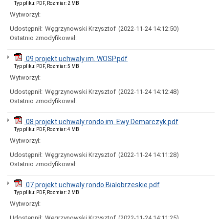
Typ pliku: PDF, Rozmiar: 2 MB
urzędnicze
Wytworzył:
Rejestry
i
Udostępnił:
Węgrzynowski Krzysztof
(2022-11-24 14:12:50)
archiwum
Ostatnio zmodyfikował:
Nieodpłatna
pomoc
09 projekt uchwaly im. WOSP.pdf
prawna
Typ pliku: PDF, Rozmiar: 5 MB
Nieruchomości
Wytworzył:
przeznaczone
do
Udostępnił:
Węgrzynowski Krzysztof
(2022-11-24 14:12:48)
zbycia
Ostatnio zmodyfikował:
(sprzedaż,
użytkowanie
wieczyste)
08 projekt uchwaly rondo im. Ewy Demarczyk.pdf
Nieruchomości
Typ pliku: PDF, Rozmiar: 4 MB
przeznaczone
Wytworzył:
do
wydzierżawienia,
Udostępnił:
Węgrzynowski Krzysztof
(2022-11-24 14:11:28)
najmu
Ostatnio zmodyfikował:
Nieruchomości
przeznaczone
07 projekt uchwaly rondo Bialobrzeskie.pdf
do
Typ pliku: PDF, Rozmiar: 2 MB
wydzierżawienia,
Wytworzył:
najmu
(Zarząd
Udostępnił:
Węgrzynowski Krzysztof
(2022-11-24 14:11:25)