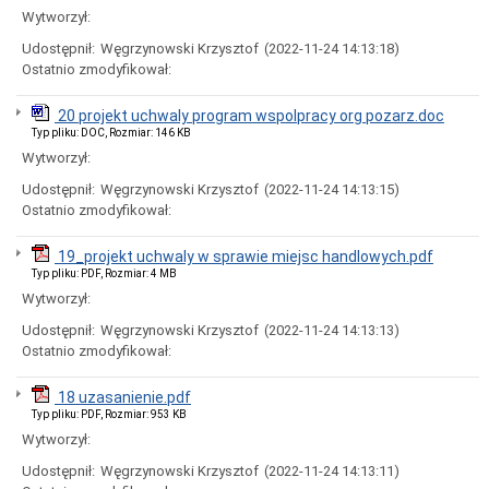
uchwał
Wytworzył:
Harmonogram
prac
Udostępnił:
Węgrzynowski Krzysztof
(2022-11-24 14:13:18)
Rady
Ostatnio zmodyfikował:
Miejskiej
Rada
20 projekt uchwaly program wspolpracy org pozarz.doc
Miejska
Typ pliku: DOC, Rozmiar: 146 KB
2018-
Wytworzył:
2023
Rada
Udostępnił:
Węgrzynowski Krzysztof
(2022-11-24 14:13:15)
Miejska
Ostatnio zmodyfikował:
2014-
2018
19_projekt uchwaly w sprawie miejsc handlowych.pdf
Młodzieżowa
Typ pliku: PDF, Rozmiar: 4 MB
Rada
Wytworzył:
Miasta
Rada
Udostępnił:
Węgrzynowski Krzysztof
(2022-11-24 14:13:13)
Miejska
Ostatnio zmodyfikował:
2010-
2014
18 uzasanienie.pdf
Rada
Typ pliku: PDF, Rozmiar: 953 KB
Miejska
Wytworzył:
2006-
2010
Udostępnił:
Węgrzynowski Krzysztof
(2022-11-24 14:13:11)
Urząd