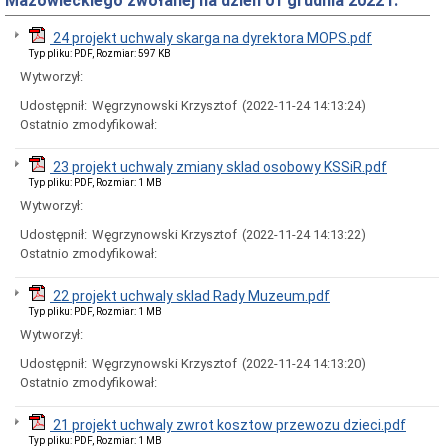
Mazowieckiego zwołanej na dzień 01 grudnia 2022 r.
Rady
Miejskiej
24 projekt uchwaly skarga na dyrektora MOPS.pdf
Dyżury
Typ pliku: PDF, Rozmiar: 597 KB
w
Biurze
Wytworzył:
Rady
Udostępnił:
Węgrzynowski Krzysztof
(2022-11-24 14:13:24)
Miejskiej
Ostatnio zmodyfikował:
Składy
komisji
stałych
23 projekt uchwaly zmiany sklad osobowy KSSiR.pdf
i
Typ pliku: PDF, Rozmiar: 1 MB
doraźnych
Wytworzył:
Sesje
Udostępnił:
Węgrzynowski Krzysztof
(2022-11-24 14:13:22)
Rady
Miejskiej
Ostatnio zmodyfikował:
Interpelacje
i
22 projekt uchwaly sklad Rady Muzeum.pdf
zapytania
Typ pliku: PDF, Rozmiar: 1 MB
radnych
Wytworzył:
Transmisje
obrad
Udostępnił:
Węgrzynowski Krzysztof
(2022-11-24 14:13:20)
sesji
Ostatnio zmodyfikował:
Imienne
wykazy
21 projekt uchwaly zwrot kosztow przewozu dzieci.pdf
głosowań
Typ pliku: PDF, Rozmiar: 1 MB