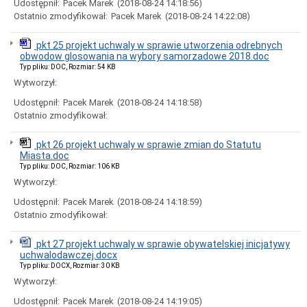
kinoteatr
Udostępnił:
Pacek Marek
(2018-08-24 14:18:56)
Włókniarz
Ostatnio zmodyfikował:
Pacek Marek
(2018-08-24 14:22:08)
-
Rewitalizcja
terenów
pkt 25 projekt uchwaly w sprawie utworzenia odrebnych
miasta
obwodow glosowania na wybory samorzadowe 2018.doc
-
Typ pliku: DOC, Rozmiar: 54 KB
"CZĘŚĆ
Wytworzył:
IV
SWZ
Udostępnił:
Pacek Marek
(2018-08-24 14:18:58)
-
Ostatnio zmodyfikował:
OPIS
PRZEDMIOTU
ZAMÓWIENIA"
pkt 26 projekt uchwaly w sprawie zmian do Statutu
Miasta.doc
Rozbudowa
Typ pliku: DOC, Rozmiar: 106 KB
ulicy
Elizy
Wytworzył:
Orzeszkowej
Udostępnił:
Pacek Marek
(2018-08-24 14:18:59)
wraz
z
Ostatnio zmodyfikował:
odcinkiem
ulicy
pkt 27 projekt uchwaly w sprawie obywatelskiej inicjatywy
Legionów
uchwalodawczej.docx
w
Typ pliku: DOCX, Rozmiar: 30 KB
Tomaszowie
Mazowieckim.-
Wytworzył:
"CZĘŚĆ
III
Udostępnił:
Pacek Marek
(2018-08-24 14:19:05)