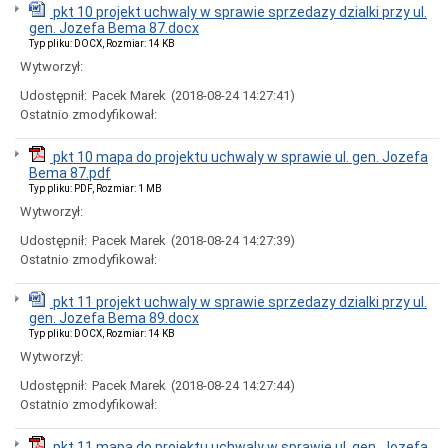
Miasta
pkt 10 projekt uchwaly w sprawie sprzedazy dzialki przy ul.
gen. Jozefa Bema 87.docx
Nadawanie
Typ pliku: DOCX, Rozmiar: 14 KB
numeru
PESEL
Wytworzył:
obywatelom
Udostępnił:
Pacek Marek
(2018-08-24 14:27:41)
UKRAINY
/
Ostatnio zmodyfikował:
Надання
номера
pkt 10 mapa do projektu uchwaly w sprawie ul. gen. Jozefa
PESEL
Bema 87.pdf
для
Typ pliku: PDF, Rozmiar: 1 MB
біженців
з
Wytworzył:
України
Udostępnił:
Pacek Marek
(2018-08-24 14:27:39)
Ogłoszenia
Ostatnio zmodyfikował:
i
obwieszczenia
w
pkt 11 projekt uchwaly w sprawie sprzedazy dzialki przy ul.
2026
gen. Jozefa Bema 89.docx
roku
Typ pliku: DOCX, Rozmiar: 14 KB
Ogłoszenia
Wytworzył:
i
obwieszczenia
Udostępnił:
Pacek Marek
(2018-08-24 14:27:44)
w
Ostatnio zmodyfikował:
2025
roku
pkt 11 mapa do projektu uchwaly w sprawie ul. gen. Jozefa