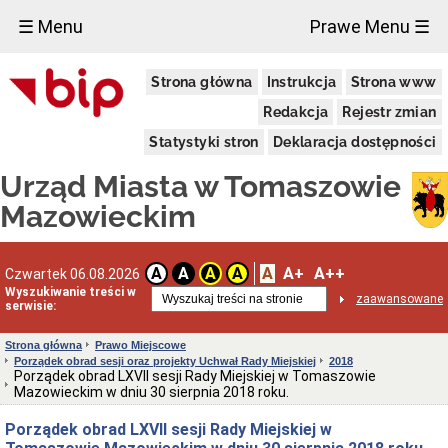
×
☰ Menu
Prawe Menu ☰
Miasto
Strona główna
Instrukcja
Strona www
Pieczęcie
Redakcja
Rejestr zmian
Herb
i
Statystyki stron
Deklaracja dostępności
Flaga
Miasta
Urząd Miasta w Tomaszowie
Granice
miasta
Mazowieckim
Statut
Miasta
Władze
A
A+
A++
A
A
A
A
Czwartek 06.08.2026
Miasta
Wyszukiwanie treści w
zaawansowane
serwisie:
Prezydent
i
zastępcy
Strona główna
Prawo Miejscowe
Porządek obrad sesji oraz projekty Uchwał Rady Miejskiej
2018
Rada
Porządek obrad LXVII sesji Rady Miejskiej w Tomaszowie
Miejska
Mazowieckim w dniu 30 sierpnia 2018 roku.
2024-
2029
Porządek obrad LXVII sesji Rady Miejskiej w
Prezydium