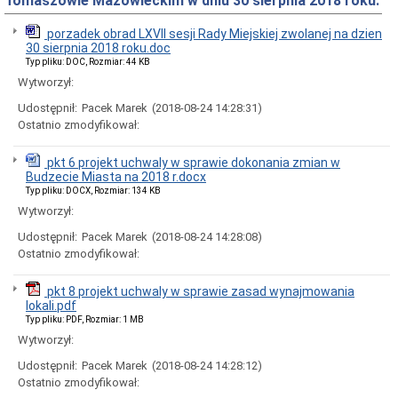
Tomaszowie Mazowieckim w dniu 30 sierpnia 2018 roku.
Rady
Miejskiej
porzadek obrad LXVII sesji Rady Miejskiej zwolanej na dzien
Dyżury
30 sierpnia 2018 roku.doc
w
Typ pliku: DOC, Rozmiar: 44 KB
Biurze
Rady
Wytworzył:
Miejskiej
Udostępnił:
Pacek Marek
(2018-08-24 14:28:31)
Składy
Ostatnio zmodyfikował:
komisji
stałych
i
pkt 6 projekt uchwaly w sprawie dokonania zmian w
doraźnych
Budzecie Miasta na 2018 r.docx
Typ pliku: DOCX, Rozmiar: 134 KB
Sesje
Rady
Wytworzył:
Miejskiej
Udostępnił:
Pacek Marek
(2018-08-24 14:28:08)
Interpelacje
Ostatnio zmodyfikował:
i
zapytania
radnych
pkt 8 projekt uchwaly w sprawie zasad wynajmowania
lokali.pdf
Transmisje
Typ pliku: PDF, Rozmiar: 1 MB
obrad
sesji
Wytworzył:
Imienne
Udostępnił:
Pacek Marek
(2018-08-24 14:28:12)
wykazy
Ostatnio zmodyfikował:
głosowań