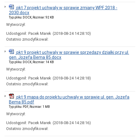
uchwał
pkt 7 projekt uchwaly w sprawie zmiany WPF 2018 -
Harmonogram
2030.docx
prac
Typ pliku: DOCX, Rozmiar: 92 KB
Rady
Miejskiej
Wytworzył:
Rada
Udostępnił:
Pacek Marek
(2018-08-24 14:28:10)
Miejska
Ostatnio zmodyfikował:
2018-
2023
pkt 9 projekt uchwaly w sprawie sprzedazy dzialki przy ul.
Rada
gen. Jozefa Bema 85.docx
Miejska
2014-
Typ pliku: DOCX, Rozmiar: 14 KB
2018
Wytworzył:
Młodzieżowa
Udostępnił:
Pacek Marek
(2018-08-24 14:28:18)
Rada
Ostatnio zmodyfikował:
Miasta
Rada
pkt 9 mapa do projektu uchwaly w sprawie ul. gen. Jozefa
Miejska
Bema 85.pdf
2010-
2014
Typ pliku: PDF, Rozmiar: 1 MB
Wytworzył:
Rada
Miejska
Udostępnił:
Pacek Marek
(2018-08-24 14:28:16)
2006-
Ostatnio zmodyfikował:
2010
Urząd