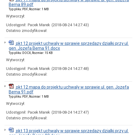
Ogłoszenia
Bema 89.pdf
i
Typ pliku: PDF, Rozmiar: 1 MB
obwieszczenia
Wytworzył:
w
2024
Udostępnił:
Pacek Marek
(2018-08-24 14:27:43)
roku
Ostatnio zmodyfikował:
Ogłoszenia
i
pkt 12 projekt uchwaly w sprawie sprzedazy dzialki przy ul.
obwieszczenia
gen. Jozefa Bema 91.docx
w
2023
Typ pliku: DOCX, Rozmiar: 15 KB
roku
Wytworzył:
Ogłoszenia
Udostępnił:
Pacek Marek
(2018-08-24 14:27:48)
i
Ostatnio zmodyfikował:
obwieszczenia
w
2022
pkt 12 mapa do projektu uchwaly w sprawie ul. gen. Jozefa
roku
Bema 91.pdf
Ogłoszenia
Typ pliku: PDF, Rozmiar: 1 MB
i
Wytworzył:
obwieszczenia
Udostępnił:
Pacek Marek
(2018-08-24 14:27:47)
Informacje
Ostatnio zmodyfikował:
Dane
adresowe
pkt 13 projekt uchwaly w sprawie sprzedazy dzialki przy ul.
Dni