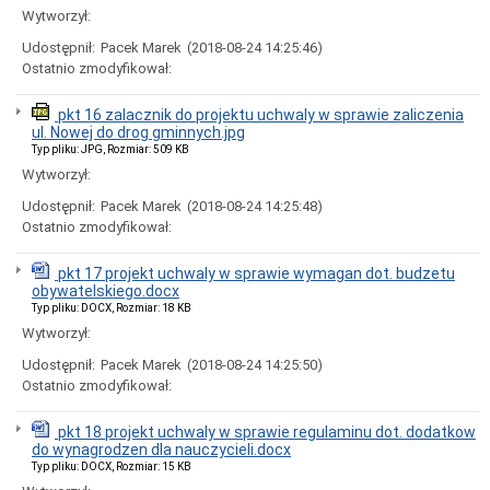
Dróg
Wytworzył:
i
Utrzymania
Udostępnił:
Pacek Marek
(2018-08-24 14:25:46)
Miasta)
Ostatnio zmodyfikował:
Język
Migowy
pkt 16 zalacznik do projektu uchwaly w sprawie zaliczenia
w
ul. Nowej do drog gminnych.jpg
UM
Typ pliku: JPG, Rozmiar: 509 KB
Zbędne
Wytworzył:
składniki
majątku
Udostępnił:
Pacek Marek
(2018-08-24 14:25:48)
Skargi
Ostatnio zmodyfikował:
i
wnioski,
petycje
pkt 17 projekt uchwaly w sprawie wymagan dot. budzetu
obywatelskiego.docx
Procedura
Typ pliku: DOCX, Rozmiar: 18 KB
dokonywania
Wytworzył:
zgłoszeń
wewnętrznych
Udostępnił:
Pacek Marek
(2018-08-24 14:25:50)
naruszeń
Ostatnio zmodyfikował:
prawa
i
podejmowania
pkt 18 projekt uchwaly w sprawie regulaminu dot. dodatkow
działań
do wynagrodzen dla nauczycieli.docx
następczych
Typ pliku: DOCX, Rozmiar: 15 KB
w