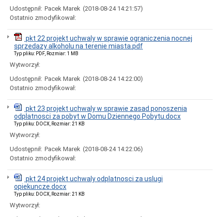
NA
Udostępnił:
Pacek Marek
(2018-08-24 14:21:57)
Zakup
Ostatnio zmodyfikował:
i
dostawę
13
pkt 22 projekt uchwaly w sprawie ograniczenia nocnej
autobusów
sprzedazy alkoholu na terenie miasta.pdf
z
Typ pliku: PDF, Rozmiar: 1 MB
napędem
Wytworzył:
elektrycznym
wraz
Udostępnił:
Pacek Marek
(2018-08-24 14:22:00)
z
Ostatnio zmodyfikował:
dostawą
7
stacji
pkt 23 projekt uchwaly w sprawie zasad ponoszenia
ładowania
odplatnosci za pobyt w Domu Dziennego Pobytu.docx
pojazdów
Typ pliku: DOCX, Rozmiar: 21 KB
elektrycznych
Wytworzył:
Rozbudowa
i
Udostępnił:
Pacek Marek
(2018-08-24 14:22:06)
przebudowa
Ostatnio zmodyfikował:
budynku
i
jego
pkt 24 projekt uchwaly odplatnosci za uslugi
adaptacja
opiekuncze.docx
na
Typ pliku: DOCX, Rozmiar: 21 KB
cele
Wytworzył:
kulturalne