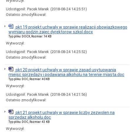
Urzędzie
Wytworzył:
Miasta
Udostępnił:
Pacek Marek
(2018-08-24 14:25:51)
w
Tomaszowie
Ostatnio zmodyfikował:
Mazowieckim
Procedura
pkt 19 projekt uchwaly w sprawie realizacji obowiazkowego
przyjmowania
wymiaru godzin zajec dyrektorow szkol.docx
zgłoszeń
Typ pliku: DOCX, Rozmiar: 14 KB
zewnętrznych
Wytworzył:
oraz
podejmowania
Udostępnił:
Pacek Marek
(2018-08-24 14:25:52)
działań
Ostatnio zmodyfikował:
następczych
w
Urzędzie
pkt 20 projekt uchwaly w sprawie zasad usytuowania
Miasta
miejsc sprzedazy i podawania alkoholu na terenie miasta.doc
w
Typ pliku: DOC, Rozmiar: 40 KB
Tomaszowie
Wytworzył:
Mazowieckim
Zamówienia
Udostępnił:
Pacek Marek
(2018-08-24 14:21:56)
Publiczne
Ostatnio zmodyfikował:
w
2026
pkt 21 projekt uchwaly w sprawie liczby zezwolen na
r.
sprzedaz alkoholu.doc
SZACOWANIE
Typ pliku: DOC, Rozmiar: 43 KB
WARTOŚCI
Wytworzył:
ZAMÓWIENIA