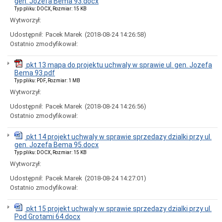
gen. Jozefa Bema 93.docx
i
Typ pliku: DOCX, Rozmiar: 15 KB
godziny
Wytworzył:
otwarcia
Regulamin
Udostępnił:
Pacek Marek
(2018-08-24 14:26:58)
Organizacyjny
Ostatnio zmodyfikował:
Komórki
Organizacyjne
pkt 13 mapa do projektu uchwaly w sprawie ul. gen. Jozefa
Urzędu
Bema 93.pdf
Miasta
Typ pliku: PDF, Rozmiar: 1 MB
Koordynator
Wytworzył:
do
spraw
Udostępnił:
Pacek Marek
(2018-08-24 14:26:56)
dostępności
Ostatnio zmodyfikował:
Standardy
Ochrony
pkt 14 projekt uchwaly w sprawie sprzedazy dzialki przy ul.
Małoletnich
gen. Jozefa Bema 95.docx
Ochrona
Typ pliku: DOCX, Rozmiar: 15 KB
danych
Wytworzył:
osobowych
Udostępnił:
Pacek Marek
(2018-08-24 14:27:01)
Informacje
o
Ostatnio zmodyfikował:
naborze
na
pkt 15 projekt uchwaly w sprawie sprzedazy dzialki przy ul.
wolne
Pod Grotami 64.docx
stanowiska