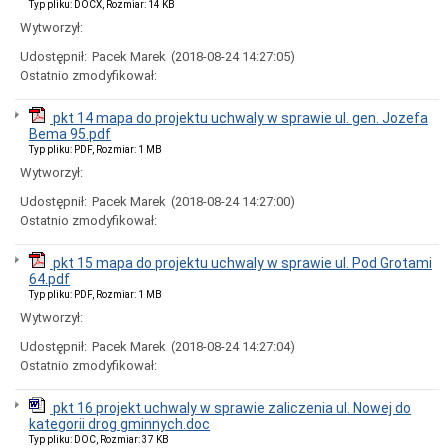
Typ pliku: DOCX, Rozmiar: 14 KB
urzędnicze
Wytworzył:
Rejestry
i
Udostępnił:
Pacek Marek
(2018-08-24 14:27:05)
archiwum
Ostatnio zmodyfikował:
Nieodpłatna
pomoc
pkt 14 mapa do projektu uchwaly w sprawie ul. gen. Jozefa
prawna
Bema 95.pdf
Nieruchomości
Typ pliku: PDF, Rozmiar: 1 MB
przeznaczone
Wytworzył:
do
zbycia
Udostępnił:
Pacek Marek
(2018-08-24 14:27:00)
(sprzedaż,
Ostatnio zmodyfikował:
użytkowanie
wieczyste)
pkt 15 mapa do projektu uchwaly w sprawie ul. Pod Grotami
Nieruchomości
64.pdf
przeznaczone
Typ pliku: PDF, Rozmiar: 1 MB
do
wydzierżawienia,
Wytworzył:
najmu
Udostępnił:
Pacek Marek
(2018-08-24 14:27:04)
Nieruchomości
Ostatnio zmodyfikował:
przeznaczone
do
wydzierżawienia,
pkt 16 projekt uchwaly w sprawie zaliczenia ul. Nowej do
najmu
kategorii drog gminnych.doc
(Zarząd
Typ pliku: DOC, Rozmiar: 37 KB