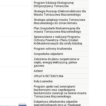
Program Edukacji Ekologicznej
EKOpozytywny Tomaszów
Strategia Rozwoju Elektromobilności dla
Miasta Tomaszowa Mazowieckiego
Strategia adaptacji miasta Tomaszowa
Mazowieckiego do zmian klimatu.
Plan Gospodarki Niskoemisyjnej dla
miasta Tomaszowa Mazowieckiego
Sprawozdanie z realizacji Programu
Ochrony Powietrza i Planu Działań
Krótkoterminowych dla strefy łódzkiej
Program ochrony środowiska
Gospodarka odpadami
Założenia do planu zaopatrzenia w
ciepło, energię elektryczną, paliwa
gazowe
Azbest
OPŁATA RETENCYJNA
Koła Łowieckie
Program opieki nad zwierzętami
bezdomnymi oraz zapobiegania
bezdomności zwierząt na terenie miasta
Tomaszowa Mazowieckiego .
Eskpertyza składowiska odpadów
poprzemysłowych przy ul. Piaskowej