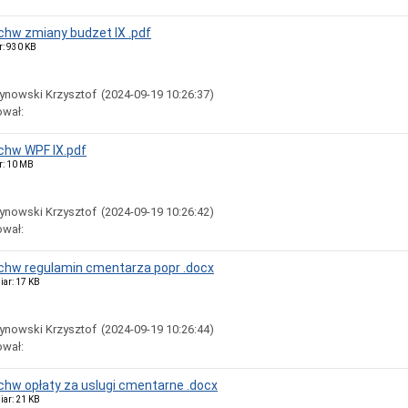
uchw zmiany budzet IX .pdf
r: 930 KB
ynowski Krzysztof
(2024-09-19 10:26:37)
ował:
uchw WPF IX.pdf
r: 10 MB
ynowski Krzysztof
(2024-09-19 10:26:42)
ował:
uchw regulamin cmentarza popr .docx
iar: 17 KB
ynowski Krzysztof
(2024-09-19 10:26:44)
ował:
uchw opłaty za uslugi cmentarne .docx
iar: 21 KB