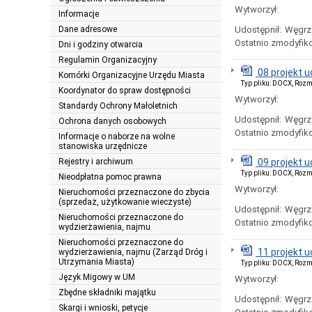
Wytworzył:
Informacje
Dane adresowe
Udostępnił:
Węgrz
Ostatnio zmodyfik
Dni i godziny otwarcia
Regulamin Organizacyjny
08 projekt u
Komórki Organizacyjne Urzędu Miasta
Typ pliku: DOCX, Rozm
Koordynator do spraw dostępności
Wytworzył:
Standardy Ochrony Małoletnich
Udostępnił:
Węgrz
Ochrona danych osobowych
Ostatnio zmodyfik
Informacje o naborze na wolne
stanowiska urzędnicze
Rejestry i archiwum
09 projekt 
Typ pliku: DOCX, Rozm
Nieodpłatna pomoc prawna
Wytworzył:
Nieruchomości przeznaczone do zbycia
(sprzedaż, użytkowanie wieczyste)
Udostępnił:
Węgrz
Nieruchomości przeznaczone do
Ostatnio zmodyfik
wydzierżawienia, najmu
Nieruchomości przeznaczone do
11 projekt 
wydzierżawienia, najmu (Zarząd Dróg i
Utrzymania Miasta)
Typ pliku: DOCX, Rozm
Język Migowy w UM
Wytworzył:
Zbędne składniki majątku
Udostępnił:
Węgrz
Skargi i wnioski, petycje