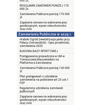
000 ZŁ
REGULAMIN ZAMÓWIEŃ PONIŻEJ 170
000 ZŁ
Zamówienia Publiczne poniżej 170 000
zł
Zapytanie cenowe na wykonanie prac
geodezyjnych, wycen nieruchomości
oraz inne
Zamówienia Publiczne w 2025 r.
Hrabski Ogród (rewitalizacja parku przy
Pałacu Ostrowskich) - Opis przedmiotu
zamówienia 2025
BUDOWA BAZY SPORTOWEJ
Postępowania prowadzone w UM w
Tomaszowie Mazowieckim na
Platformie e-Zamówienia
Zamówienia Publiczne poniżej 130 000
zł
Plan postępowań o udzielenie
zamówienia na podstawie art.23 ust.1
PZP
Regulaminy udzielania zamówień
publicznych
Zapytanie cenowe na wykonanie prac
geodezyjnych, wycen nieruchomości
oraz inne