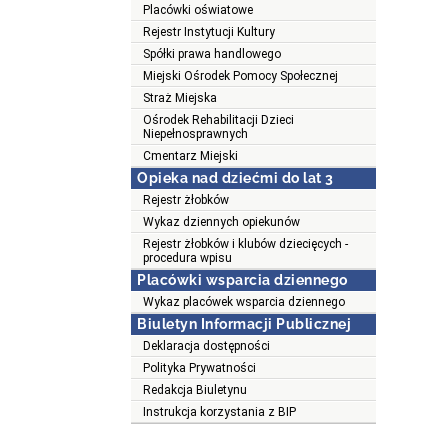
Placówki oświatowe
Rejestr Instytucji Kultury
Spółki prawa handlowego
Miejski Ośrodek Pomocy Społecznej
Straż Miejska
Ośrodek Rehabilitacji Dzieci
Niepełnosprawnych
Cmentarz Miejski
Opieka nad dziećmi do lat 3
Rejestr żłobków
Wykaz dziennych opiekunów
Rejestr żłobków i klubów dziecięcych -
procedura wpisu
Placówki wsparcia dziennego
Wykaz placówek wsparcia dziennego
Biuletyn Informacji Publicznej
Deklaracja dostępności
Polityka Prywatności
Redakcja Biuletynu
Instrukcja korzystania z BIP