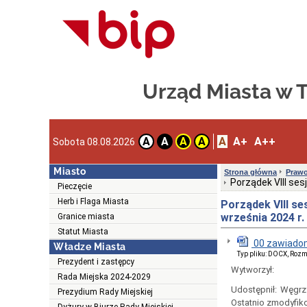
Urząd Miasta w
A
A+
A++
A
A
A
A
Sobota 08.08.2026
Miasto
Strona główna
Prawo
Porządek VIII se
Pieczęcie
Herb i Flaga Miasta
Porządek VIII s
września 2024 r.
Granice miasta
Statut Miasta
00 zawiadomi
Władze Miasta
Typ pliku: DOCX, Rozm
Prezydent i zastępcy
Wytworzył:
Rada Miejska 2024-2029
Udostępnił:
Węgrz
Prezydium Rady Miejskiej
Ostatnio zmodyfik