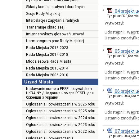
Dyżury w Biurze Rady Miejskiej
Składy komisji stałych i doraźnych
04 projekt 
Sesje Rady Miejskiej
Typ pliku: PDF, Rozmia
Interpelacje i zapytania radnych
Wytworzył:
Transmisje obrad sesji
Udostępnił:
Węgrz
Imienne wykazy głosowań uchwał
Ostatnio zmodyfik
Harmonogram prac Rady Miejskiej
Rada Miejska 2018-2023
05 projekt 
Rada Miejska 2014-2018
Typ pliku: PDF, Rozmia
Młodzieżowa Rada Miasta
Wytworzył:
Rada Miejska 2010-2014
Udostępnił:
Węgrz
Rada Miejska 2006-2010
Ostatnio zmodyfik
Urząd Miasta
Nadawanie numeru PESEL obywatelom
06 projekt 
UKRAINY / Надання номера PESEL для
Typ pliku: DOCX, Rozm
біженців з України
Wytworzył:
Ogłoszenia i obwieszczenia w 2026 roku
Ogłoszenia i obwieszczenia w 2025 roku
Udostępnił:
Węgrz
Ogłoszenia i obwieszczenia w 2024 roku
Ostatnio zmodyfik
Ogłoszenia i obwieszczenia w 2023 roku
07 projekt 
Ogłoszenia i obwieszczenia w 2022 roku
Typ pliku: DOCX, Rozm
Ogłoszenia i obwieszczenia