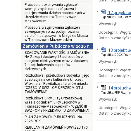
Ostatnio zmodyfik
Procedura dokonywania zgłoszeń
wewnętrznych naruszeń prawa i
12 projekt 
podejmowania działań następczych w
Urzędzie Miasta w Tomaszowie
Typ pliku: DOCX, Rozm
Mazowieckim
Wytworzył:
Procedura przyjmowania zgłoszeń
zewnętrznych oraz podejmowania
Udostępnił:
Węgrz
działań następczych w Urzędzie Miasta
Ostatnio zmodyfik
w Tomaszowie Mazowieckim
Zamówienia Publiczne w 2026 r.
13 projekt 
SZACOWANIE WARTOŚCI ZAMÓWIENIA
Typ pliku: DOCX, Rozm
NA Zakup i dostawę 13 autobusów z
napędem elektrycznym wraz z dostawą
Wytworzył:
7 stacji ładowania pojazdów
elektrycznych
Udostępnił:
Węgrz
Rozbudowa i przebudowa budynku i jego
Ostatnio zmodyfik
adaptacja na cele kulturalne kinoteatr
Włókniarz - Rewitalizcja terenów miasta -
"CZĘŚĆ IV SWZ - OPIS PRZEDMIOTU
14 proj uchw
ZAMÓWIENIA"
Typ pliku: PDF, Rozmia
Rozbudowa ulicy Elizy Orzeszkowej
Wytworzył:
wraz z odcinkiem ulicy Legionów w
Tomaszowie Mazowieckim.- "CZĘŚĆ III
Udostępnił:
Węgrz
SWZ - OPIS PRZEDMIOTU ZAMÓWIENIA"
Ostatnio zmodyfik
PLAN ZAMÓWIEŃ PUBLICZNYCH NA
2026 ROK
REGULAMIN ZAMÓWIEŃ POWYŻEJ 170