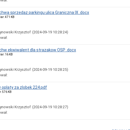
ował:
uchwa sprzedaz parkingu ulica Graniczna IX .docx
iar: 471 KB
ynowski Krzysztof
(2024-09-19 10:28:24)
ował:
uchw ekwiwalent dla strazakow OSP .docx
iar: 16 KB
ynowski Krzysztof
(2024-09-19 10:28:25)
ował:
 oplaty za zlobek 224.pdf
r: 576 KB
ynowski Krzysztof
(2024-09-19 10:28:27)
ował: