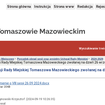
Strona główna
Instrukcja
Strona www
Redakcja
Rejes
 Tomaszowie Mazowieckim
Wyszukiwanie treśc
 Miejscowe
Porządek obrad sesji oraz projekty Uchwał Rady Miejskiej
2024-2029
sji Rady Miejskiej Tomaszowa Mazowieckiego zwołanej na dzień 26 wrze
esji Rady Miejskiej Tomaszowa Mazowieckiego zwołanej na d
enie o VIII sesji 26 09 2024.docx
iar: 20 KB
ynowski Krzysztof
(2024-09-19 10:26:35)
ował: