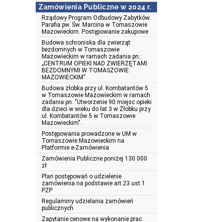
Zamówienia Publiczne w 2024 r.
Rządowy Program Odbudowy Zabytków.
Parafia pw. Św. Marcina w Tomaszowie
Mazowieckim. Postępowanie zakupowe
Budowa schroniska dla zwierząt
bezdomnych w Tomaszowie
Mazowieckim w ramach zadania pn.:
„CENTRUM OPIEKI NAD ZWIERZĘTAMI
BEZDOMNYMI W TOMASZOWIE
MAZOWIECKIM”
Budowa żłobka przy ul. Kombatantów 5
w Tomaszowie Mazowieckim w ramach
zadania pn. "Utworzenie 90 miejsc opieki
dla dzieci w wieku do lat 3 w Żłobku przy
ul. Kombatantów 5 w Tomaszowie
Mazowieckim".
Postępowania prowadzone w UM w
Tomaszowie Mazowieckim na
Platformie e-Zamówienia
Zamówienia Publiczne poniżej 130 000
zł
Plan postępowań o udzielenie
zamówienia na podstawie art.23 ust.1
PZP
Regulaminy udzielania zamówień
publicznych
Zapytanie cenowe na wykonanie prac