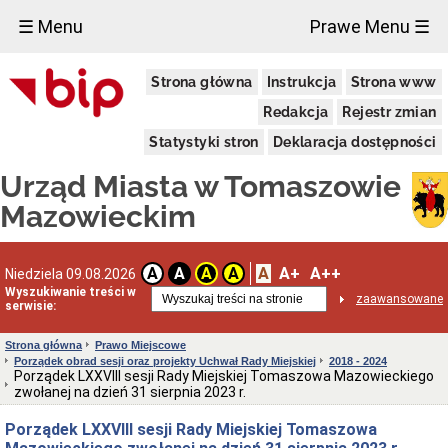
×
☰ Menu
Prawe Menu ☰
Miasto
Strona główna
Instrukcja
Strona www
Pieczęcie
Redakcja
Rejestr zmian
Herb
i
Statystyki stron
Deklaracja dostępności
Flaga
Miasta
Urząd Miasta w Tomaszowie
Granice
miasta
Mazowieckim
Statut
Miasta
Władze
A
A+
A++
A
A
A
A
Niedziela 09.08.2026
Miasta
Wyszukiwanie treści w
zaawansowane
serwisie:
Prezydent
i
zastępcy
Strona główna
Prawo Miejscowe
Porządek obrad sesji oraz projekty Uchwał Rady Miejskiej
2018 - 2024
Rada
Porządek LXXVIII sesji Rady Miejskiej Tomaszowa Mazowieckiego
Miejska
zwołanej na dzień 31 sierpnia 2023 r.
2024-
2029
Porządek LXXVIII sesji Rady Miejskiej Tomaszowa
Prezydium