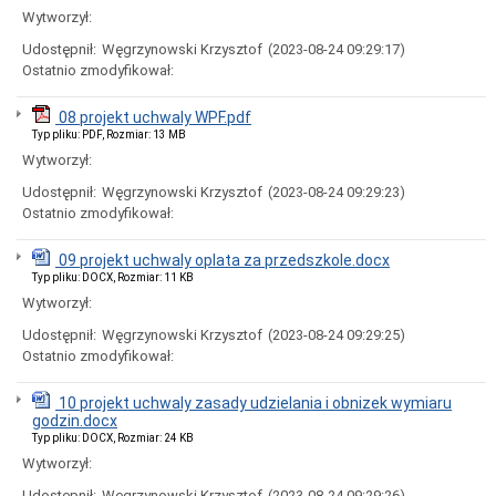
uchwał
Wytworzył:
Harmonogram
prac
Udostępnił:
Węgrzynowski Krzysztof
(2023-08-24 09:29:17)
Rady
Ostatnio zmodyfikował:
Miejskiej
Rada
08 projekt uchwaly WPF.pdf
Miejska
Typ pliku: PDF, Rozmiar: 13 MB
2018-
Wytworzył:
2023
Rada
Udostępnił:
Węgrzynowski Krzysztof
(2023-08-24 09:29:23)
Miejska
Ostatnio zmodyfikował:
2014-
2018
09 projekt uchwaly oplata za przedszkole.docx
Młodzieżowa
Typ pliku: DOCX, Rozmiar: 11 KB
Rada
Wytworzył:
Miasta
Rada
Udostępnił:
Węgrzynowski Krzysztof
(2023-08-24 09:29:25)
Miejska
Ostatnio zmodyfikował:
2010-
2014
10 projekt uchwaly zasady udzielania i obnizek wymiaru
Rada
godzin.docx
Miejska
Typ pliku: DOCX, Rozmiar: 24 KB
2006-
Wytworzył:
2010
Urząd
Udostępnił:
Węgrzynowski Krzysztof
(2023-08-24 09:29:26)