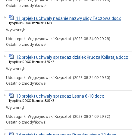
Miasta
Ostatnio zmodyfikował:
Nadawanie
numeru
11 projekt uchwaly nadanie nazwy ulicy Teczowa.docx
PESEL
Typ pliku: DOCX, Rozmiar: 1 MB
obywatelom
UKRAINY
Wytworzył:
/
Udostępnił:
Węgrzynowski Krzysztof
(2023-08-24 09:29:28)
Надання
номера
Ostatnio zmodyfikował:
PESEL
для
12 projekt uchwaly sprzedaz dzialek Krucza Kollataja.docx
біженців
Typ pliku: DOCX, Rozmiar: 365 KB
з
України
Wytworzył:
Ogłoszenia
Udostępnił:
Węgrzynowski Krzysztof
(2023-08-24 09:29:30)
i
Ostatnio zmodyfikował:
obwieszczenia
w
2026
13 projekt uchwaly sprzedaz Lesna 6-10.docx
roku
Typ pliku: DOCX, Rozmiar: 835 KB
Ogłoszenia
Wytworzył:
i
obwieszczenia
Udostępnił:
Węgrzynowski Krzysztof
(2023-08-24 09:29:32)
w
Ostatnio zmodyfikował:
2025
roku