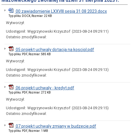
Mazowieckiego zwołanej na dzień 31 sierpnia 2023 r.
Rady
Miejskiej
00 zawiadomienie LXXVIII sesja 31 08 2023.docx
Dyżury
Typ pliku: DOCX, Rozmiar: 22 KB
w
Biurze
Wytworzył:
Rady
Udostępnił:
Węgrzynowski Krzysztof
(2023-08-24 09:29:11)
Miejskiej
Ostatnio zmodyfikował:
Składy
komisji
stałych
05 projekt uchwaly dotacja na kosciol.pdf
i
Typ pliku: PDF, Rozmiar: 585 KB
doraźnych
Wytworzył:
Sesje
Udostępnił:
Węgrzynowski Krzysztof
(2023-08-24 09:29:13)
Rady
Miejskiej
Ostatnio zmodyfikował:
Interpelacje
i
06 projekt uchwaly - kredyt.pdf
zapytania
Typ pliku: PDF, Rozmiar: 272 KB
radnych
Wytworzył:
Transmisje
obrad
Udostępnił:
Węgrzynowski Krzysztof
(2023-08-24 09:29:15)
sesji
Ostatnio zmodyfikował:
Imienne
wykazy
07 projekt uchwaly zmiany w budzecie.pdf
głosowań
Typ pliku: PDF, Rozmiar: 1 MB