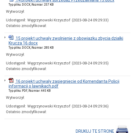
14 projekt uchwaly sprzedaz Przedzalniana 13.docx
Ogłoszenia
Typ pliku: DOCX, Rozmiar: 257 KB
i
Wytworzył:
obwieszczenia
w
Udostępnił:
Węgrzynowski Krzysztof
(2023-08-24 09:29:33)
2024
Ostatnio zmodyfikował:
roku
Ogłoszenia
15 projekt uchwaly zwolnienie z obowiazku zbycia dzialki
i
Krucza 16.docx
obwieszczenia
w
Typ pliku: DOCX, Rozmiar: 285 KB
2023
Wytworzył:
roku
Udostępnił:
Węgrzynowski Krzysztof
(2023-08-24 09:29:35)
Ogłoszenia
Ostatnio zmodyfikował:
i
obwieszczenia
w
16 projekt uchwaly zasiegniecie od Komendanta Policji
2022
informacji o lawnikach.pdf
roku
Typ pliku: PDF, Rozmiar: 445 KB
Ogłoszenia
Wytworzył:
i
obwieszczenia
Udostępnił:
Węgrzynowski Krzysztof
(2023-08-24 09:29:36)
Ostatnio zmodyfikował:
Informacje
Dane
adresowe
DRUKUJ TĘ STRONĘ
Dni