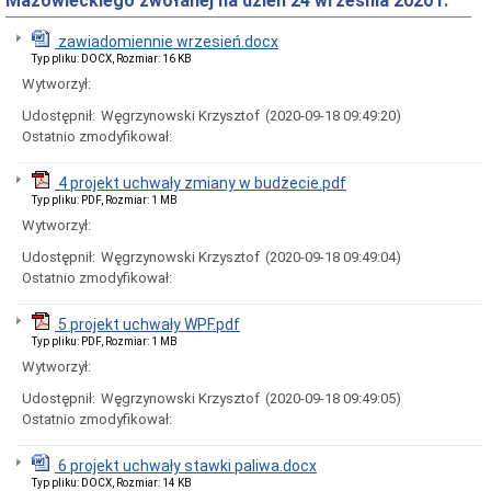
Mazowieckiego zwołanej na dzień 24 września 2020 r.
Rady
Miejskiej
zawiadomiennie wrzesień.docx
Dyżury
Typ pliku: DOCX, Rozmiar: 16 KB
w
Biurze
Wytworzył:
Rady
Udostępnił:
Węgrzynowski Krzysztof
(2020-09-18 09:49:20)
Miejskiej
Ostatnio zmodyfikował:
Składy
komisji
stałych
4 projekt uchwały zmiany w budżecie.pdf
i
Typ pliku: PDF, Rozmiar: 1 MB
doraźnych
Wytworzył:
Sesje
Udostępnił:
Węgrzynowski Krzysztof
(2020-09-18 09:49:04)
Rady
Miejskiej
Ostatnio zmodyfikował:
Interpelacje
i
5 projekt uchwały WPF.pdf
zapytania
Typ pliku: PDF, Rozmiar: 1 MB
radnych
Wytworzył:
Transmisje
obrad
Udostępnił:
Węgrzynowski Krzysztof
(2020-09-18 09:49:05)
sesji
Ostatnio zmodyfikował:
Imienne
wykazy
6 projekt uchwały stawki paliwa.docx
głosowań
Typ pliku: DOCX, Rozmiar: 14 KB