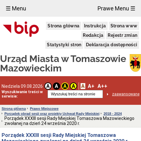
×
☰ Menu
Prawe Menu ☰
Miasto
Strona główna
Instrukcja
Strona www
Pieczęcie
Redakcja
Rejestr zmian
Herb
i
Statystyki stron
Deklaracja dostępności
Flaga
Miasta
Urząd Miasta w Tomaszowie
Granice
miasta
Mazowieckim
Statut
Miasta
Władze
A
A+
A++
A
A
A
A
Niedziela 09.08.2026
Miasta
Wyszukiwanie treści w
zaawansowane
serwisie:
Prezydent
i
zastępcy
Strona główna
Prawo Miejscowe
Porządek obrad sesji oraz projekty Uchwał Rady Miejskiej
2018 - 2024
Rada
Porządek XXXIII sesji Rady Miejskiej Tomaszowa Mazowieckiego
Miejska
zwołanej na dzień 24 września 2020 r.
2024-
2029
Porządek XXXIII sesji Rady Miejskiej Tomaszowa
Prezydium