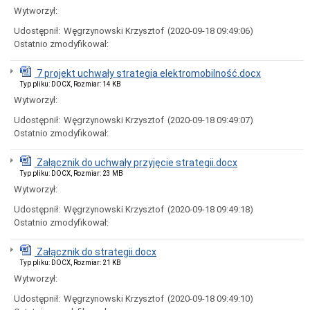
uchwał
Wytworzył:
Harmonogram
prac
Udostępnił:
Węgrzynowski Krzysztof
(2020-09-18 09:49:06)
Rady
Ostatnio zmodyfikował:
Miejskiej
Rada
7 projekt uchwały strategia elektromobilność.docx
Miejska
Typ pliku: DOCX, Rozmiar: 14 KB
2018-
Wytworzył:
2023
Rada
Udostępnił:
Węgrzynowski Krzysztof
(2020-09-18 09:49:07)
Miejska
Ostatnio zmodyfikował:
2014-
2018
Załącznik do uchwały przyjęcie strategii.docx
Młodzieżowa
Typ pliku: DOCX, Rozmiar: 23 MB
Rada
Wytworzył:
Miasta
Rada
Udostępnił:
Węgrzynowski Krzysztof
(2020-09-18 09:49:18)
Miejska
Ostatnio zmodyfikował:
2010-
2014
Załącznik do strategii.docx
Rada
Typ pliku: DOCX, Rozmiar: 21 KB
Miejska
Wytworzył:
2006-
2010
Udostępnił:
Węgrzynowski Krzysztof
(2020-09-18 09:49:10)
Urząd