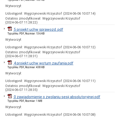
Ogłoszenia
Wytworzył:
i
obwieszczenia
Udostępnił:
Węgrzynowski Krzysztof
(2024-06-06 10:07:14)
w
Ostatnio zmodyfikował:
Węgrzynowski Krzysztof
2024
(2024-06-07 11:28:22)
roku
5 projekt uchw sprawozd..pdf
Ogłoszenia
i
Typ pliku: PDF, Rozmiar: 136 KB
obwieszczenia
Wytworzył:
w
2023
Udostępnił:
Węgrzynowski Krzysztof
(2024-06-06 10:07:12)
roku
Ostatnio zmodyfikował:
Węgrzynowski Krzysztof
(2024-06-07 11:28:31)
Ogłoszenia
i
4 projekt uchw wotum zaufania.pdf
obwieszczenia
Typ pliku: PDF, Rozmiar: 438 KB
w
Wytworzył:
2022
roku
Udostępnił:
Węgrzynowski Krzysztof
(2024-06-06 10:07:11)
Ogłoszenia
Ostatnio zmodyfikował:
Węgrzynowski Krzysztof
i
(2024-06-07 11:28:35)
obwieszczenia
0 zawiadomienie o zwolaniu sesji absolutoryjnej.pdf
Informacje
Typ pliku: PDF, Rozmiar: 1 MB
Dane
Wytworzył:
adresowe
Udostępnił:
Węgrzynowski Krzysztof
(2024-06-06 10:07:08)
Dni