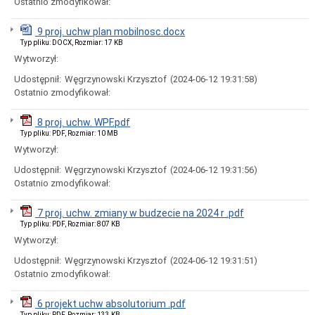
Ostatnio zmodyfikował:
Miasta
Nadawanie
9 proj. uchw plan mobilnosc.docx
numeru
Typ pliku: DOCX, Rozmiar: 17 KB
PESEL
obywatelom
Wytworzył:
UKRAINY
Udostępnił:
Węgrzynowski Krzysztof
(2024-06-12 19:31:58)
/
Надання
Ostatnio zmodyfikował:
номера
PESEL
8 proj. uchw. WPF.pdf
для
Typ pliku: PDF, Rozmiar: 10 MB
біженців
з
Wytworzył:
України
Udostępnił:
Węgrzynowski Krzysztof
(2024-06-12 19:31:56)
Ogłoszenia
Ostatnio zmodyfikował:
i
obwieszczenia
w
7 proj. uchw. zmiany w budzecie na 2024 r .pdf
2026
Typ pliku: PDF, Rozmiar: 807 KB
roku
Wytworzył:
Ogłoszenia
i
Udostępnił:
Węgrzynowski Krzysztof
(2024-06-12 19:31:51)
obwieszczenia
Ostatnio zmodyfikował:
w
2025
6 projekt uchw absolutorium .pdf
roku
Typ pliku: PDF, Rozmiar: 133 KB