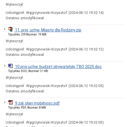
uchwał
Wytworzył:
Harmonogram
prac
Udostępnił:
Węgrzynowski Krzysztof
(2024-06-12 19:32:14)
Rady
Ostatnio zmodyfikował:
Miejskiej
Rada
11. proj. uchw. Miasto dla Rodziny.zip
Miejska
Typ pliku: ZIP, Rozmiar: 19 MB
2018-
Wytworzył:
2023
Rada
Udostępnił:
Węgrzynowski Krzysztof
(2024-06-12 19:32:12)
Miejska
Ostatnio zmodyfikował:
2014-
2018
10 proj.uchw. budzet obywatelski TBO 2025.doc
Młodzieżowa
Typ pliku: DOC, Rozmiar: 31 KB
Rada
Wytworzył:
Miasta
Rada
Udostępnił:
Węgrzynowski Krzysztof
(2024-06-12 19:32:05)
Miejska
Ostatnio zmodyfikował:
2010-
2014
9 zal. plan mobilnosc.pdf
Rada
Typ pliku: PDF, Rozmiar: 8 MB
Miejska
Wytworzył:
2006-
2010
Udostępnił:
Węgrzynowski Krzysztof
(2024-06-12 19:32:03)
Urząd