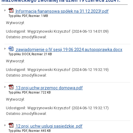
Mazowieckiego zwołanej na dzień 19 czerwca 2024 r.
Rady
Miejskiej
Informacja fianansowa spółek na 31.12.2023!.pdf
Dyżury
Typ pliku: PDF, Rozmiar: 1 MB
w
Biurze
Wytworzył:
Rady
Udostępnił:
Węgrzynowski Krzysztof
(2024-06-13 14:01:09)
Miejskiej
Ostatnio zmodyfikował:
Składy
komisji
stałych
zawiadomienie o IV sesji 19 06 2024 autopoprawka.docx
i
Typ pliku: DOCX, Rozmiar: 21 KB
doraźnych
Wytworzył:
Sesje
Udostępnił:
Węgrzynowski Krzysztof
(2024-06-12 19:32:19)
Rady
Miejskiej
Ostatnio zmodyfikował:
Interpelacje
i
13 proj.uchw przemoc domowa.pdf
zapytania
Typ pliku: PDF, Rozmiar: 722 KB
radnych
Wytworzył:
Transmisje
obrad
Udostępnił:
Węgrzynowski Krzysztof
(2024-06-12 19:32:17)
sesji
Ostatnio zmodyfikował:
Imienne
wykazy
12 proj. uchw uslugi sasiedzkie .pdf
głosowań
Typ pliku: PDF, Rozmiar: 445 KB