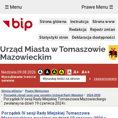
×
☰ Menu
Prawe Menu ☰
Miasto
Strona główna
Instrukcja
Strona www
Pieczęcie
Redakcja
Rejestr zmian
Herb
i
Statystyki stron
Deklaracja dostępności
Flaga
Miasta
Urząd Miasta w Tomaszowie
Granice
miasta
Mazowieckim
Statut
Miasta
Władze
A
A+
A++
A
A
A
A
Niedziela 09.08.2026
Miasta
Wyszukiwanie treści w
zaawansowane
serwisie:
Prezydent
i
zastępcy
Strona główna
Prawo Miejscowe
Porządek obrad sesji oraz projekty Uchwał Rady Miejskiej
2024-2029
Rada
Porządek IV sesji Rady Miejskiej Tomaszowa Mazowieckiego
Miejska
zwołanej na dzień 19 czerwca 2024 r.
2024-
2029
Porządek IV sesji Rady Miejskiej Tomaszowa
Prezydium