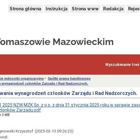
Strona główna
Instrukcja
Strona www
Redakcja
Rejes
 Tomaszowie Mazowieckim
Wyszukiwanie treśc
kie jednostki organizacyjne
Spółki prawa handlowego
a wynagrodzeń członków Zarządu i Rad Nadzorczych.
wania wynagrodzeń członków Zarządu i Rad Nadzorczych.
1 2025 NZW MZK Sp. z o.o. z dnia 31 stycznia 2025 roku w sprawie za
łonków Zarządu.pdf
r: 3 MB
ynowski Krzysztof
(2025-02-13 09:26:23)
ował: