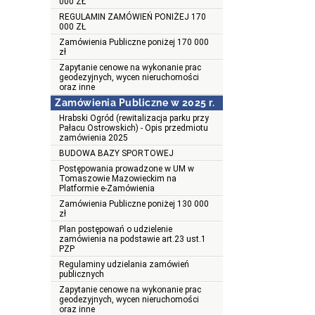
000 ZŁ
REGULAMIN ZAMÓWIEŃ PONIŻEJ 170
000 ZŁ
Zamówienia Publiczne poniżej 170 000
zł
Zapytanie cenowe na wykonanie prac
geodezyjnych, wycen nieruchomości
oraz inne
Zamówienia Publiczne w 2025 r.
Hrabski Ogród (rewitalizacja parku przy
Pałacu Ostrowskich) - Opis przedmiotu
zamówienia 2025
BUDOWA BAZY SPORTOWEJ
Postępowania prowadzone w UM w
Tomaszowie Mazowieckim na
Platformie e-Zamówienia
Zamówienia Publiczne poniżej 130 000
zł
Plan postępowań o udzielenie
zamówienia na podstawie art.23 ust.1
PZP
Regulaminy udzielania zamówień
publicznych
Zapytanie cenowe na wykonanie prac
geodezyjnych, wycen nieruchomości
oraz inne