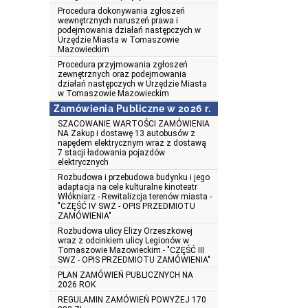
Procedura dokonywania zgłoszeń
wewnętrznych naruszeń prawa i
podejmowania działań następczych w
Urzędzie Miasta w Tomaszowie
Mazowieckim
Procedura przyjmowania zgłoszeń
zewnętrznych oraz podejmowania
działań następczych w Urzędzie Miasta
w Tomaszowie Mazowieckim
Zamówienia Publiczne w 2026 r.
SZACOWANIE WARTOŚCI ZAMÓWIENIA
NA Zakup i dostawę 13 autobusów z
napędem elektrycznym wraz z dostawą
7 stacji ładowania pojazdów
elektrycznych
Rozbudowa i przebudowa budynku i jego
adaptacja na cele kulturalne kinoteatr
Włókniarz - Rewitalizcja terenów miasta -
"CZĘŚĆ IV SWZ - OPIS PRZEDMIOTU
ZAMÓWIENIA"
Rozbudowa ulicy Elizy Orzeszkowej
wraz z odcinkiem ulicy Legionów w
Tomaszowie Mazowieckim.- "CZĘŚĆ III
SWZ - OPIS PRZEDMIOTU ZAMÓWIENIA"
PLAN ZAMÓWIEŃ PUBLICZNYCH NA
2026 ROK
REGULAMIN ZAMÓWIEŃ POWYŻEJ 170