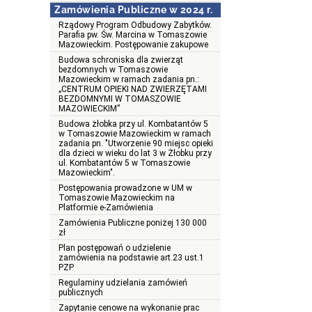
Zamówienia Publiczne w 2024 r.
Rządowy Program Odbudowy Zabytków.
Parafia pw. Św. Marcina w Tomaszowie
Mazowieckim. Postępowanie zakupowe
Budowa schroniska dla zwierząt
bezdomnych w Tomaszowie
Mazowieckim w ramach zadania pn.:
„CENTRUM OPIEKI NAD ZWIERZĘTAMI
BEZDOMNYMI W TOMASZOWIE
MAZOWIECKIM”
Budowa żłobka przy ul. Kombatantów 5
w Tomaszowie Mazowieckim w ramach
zadania pn. "Utworzenie 90 miejsc opieki
dla dzieci w wieku do lat 3 w Żłobku przy
ul. Kombatantów 5 w Tomaszowie
Mazowieckim".
Postępowania prowadzone w UM w
Tomaszowie Mazowieckim na
Platformie e-Zamówienia
Zamówienia Publiczne poniżej 130 000
zł
Plan postępowań o udzielenie
zamówienia na podstawie art.23 ust.1
PZP
Regulaminy udzielania zamówień
publicznych
Zapytanie cenowe na wykonanie prac