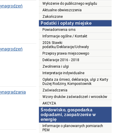
Wyłożenie do publicznego wglądu
 wynagrodzeń
Aktualne obwieszczenia
Zakończone
Podatki i opłaty miejske
Powiadomienia sms
Informacje ogólne / Kontakt
2026 Stawki
podatku/Deklaracje/Uchwały
 wynagrodzeń
Przepisy prawa miejscowego
Deklaracje 2016 - 2018
Zwolnienia i ulgi
Interpretacje indywidualne
Opłata za śmieci, deklaracja, ulgi z Karty
Dużej Rodziny, Kompostownik
Zaświadczenia
wynagradzania
Wzory druków zaświadczeń i wniosków
AKCYZA
Środowisko, gospodarka
odpadami, zaopatrzenie w
energię
Informacje o planowanych pomiarach
PEM