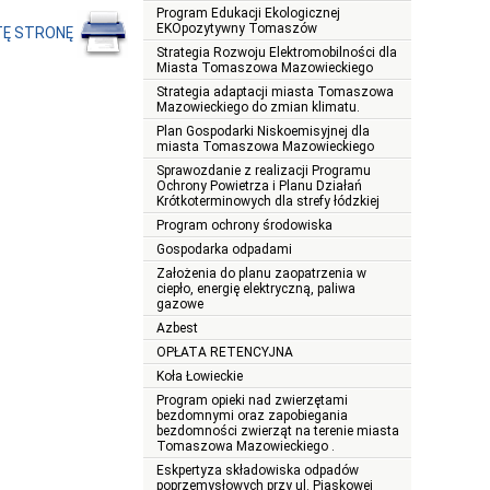
Program Edukacji Ekologicznej
EKOpozytywny Tomaszów
TĘ STRONĘ
Strategia Rozwoju Elektromobilności dla
Miasta Tomaszowa Mazowieckiego
Strategia adaptacji miasta Tomaszowa
Mazowieckiego do zmian klimatu.
Plan Gospodarki Niskoemisyjnej dla
miasta Tomaszowa Mazowieckiego
Sprawozdanie z realizacji Programu
Ochrony Powietrza i Planu Działań
Krótkoterminowych dla strefy łódzkiej
Program ochrony środowiska
Gospodarka odpadami
Założenia do planu zaopatrzenia w
ciepło, energię elektryczną, paliwa
gazowe
Azbest
OPŁATA RETENCYJNA
Koła Łowieckie
Program opieki nad zwierzętami
bezdomnymi oraz zapobiegania
bezdomności zwierząt na terenie miasta
Tomaszowa Mazowieckiego .
Eskpertyza składowiska odpadów
poprzemysłowych przy ul. Piaskowej