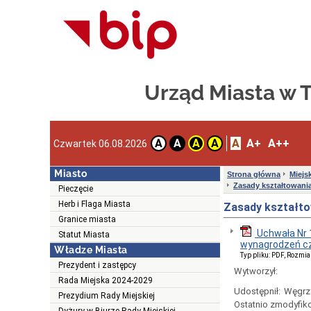
Urząd Miasta w
A
A+
A++
A
A
A
A
Czwartek 06.08.2026
Miasto
Strona główna
Miejs
Zasady kształtowani
Pieczęcie
Herb i Flaga Miasta
Zasady kształto
Granice miasta
Uchwała Nr 
Statut Miasta
wynagrodzeń cz
Władze Miasta
Typ pliku: PDF, Rozmia
Prezydent i zastępcy
Wytworzył:
Rada Miejska 2024-2029
Udostępnił:
Węgrz
Prezydium Rady Miejskiej
Ostatnio zmodyfik