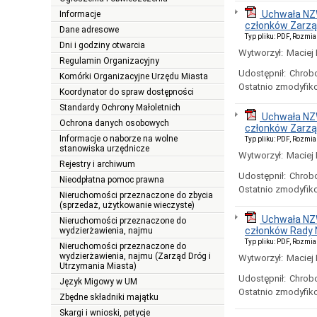
Uchwała NZW
Informacje
członków Zarz
Dane adresowe
Typ pliku: PDF, Rozmia
Dni i godziny otwarcia
Wytworzył:
Maciej
Regulamin Organizacyjny
Udostępnił:
Chrob
Komórki Organizacyjne Urzędu Miasta
Ostatnio zmodyfik
Koordynator do spraw dostępności
Standardy Ochrony Małoletnich
Uchwała NZW
Ochrona danych osobowych
członków Zarz
Informacje o naborze na wolne
Typ pliku: PDF, Rozmia
stanowiska urzędnicze
Wytworzył:
Maciej
Rejestry i archiwum
Udostępnił:
Chrob
Nieodpłatna pomoc prawna
Ostatnio zmodyfik
Nieruchomości przeznaczone do zbycia
(sprzedaż, użytkowanie wieczyste)
Uchwała NZW
Nieruchomości przeznaczone do
członków Rady 
wydzierżawienia, najmu
Typ pliku: PDF, Rozmia
Nieruchomości przeznaczone do
wydzierżawienia, najmu (Zarząd Dróg i
Wytworzył:
Maciej
Utrzymania Miasta)
Udostępnił:
Chrob
Język Migowy w UM
Ostatnio zmodyfik
Zbędne składniki majątku
Skargi i wnioski, petycje