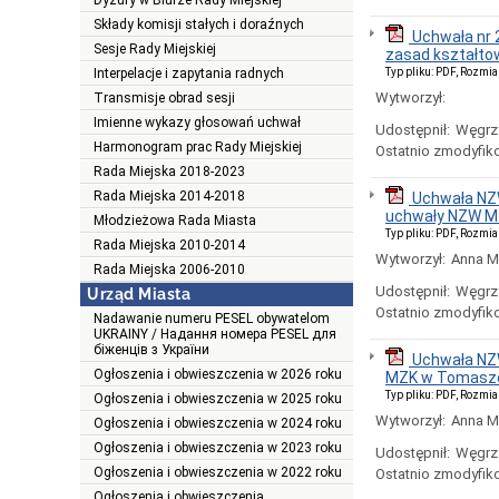
Dyżury w Biurze Rady Miejskiej
Składy komisji stałych i doraźnych
Uchwała nr
Sesje Rady Miejskiej
zasad kształto
Interpelacje i zapytania radnych
Typ pliku: PDF, Rozmia
Wytworzył:
Transmisje obrad sesji
Imienne wykazy głosowań uchwał
Udostępnił:
Węgrz
Harmonogram prac Rady Miejskiej
Ostatnio zmodyfik
Rada Miejska 2018-2023
Rada Miejska 2014-2018
Uchwała NZW
uchwały NZW M
Młodzieżowa Rada Miasta
Typ pliku: PDF, Rozmia
Rada Miejska 2010-2014
Wytworzył:
Anna M
Rada Miejska 2006-2010
Udostępnił:
Węgrz
Urząd Miasta
Ostatnio zmodyfik
Nadawanie numeru PESEL obywatelom
UKRAINY / Надання номера PESEL для
біженців з України
Uchwała NZW
Ogłoszenia i obwieszczenia w 2026 roku
MZK w Tomaszow
Typ pliku: PDF, Rozmia
Ogłoszenia i obwieszczenia w 2025 roku
Wytworzył:
Anna M
Ogłoszenia i obwieszczenia w 2024 roku
Ogłoszenia i obwieszczenia w 2023 roku
Udostępnił:
Węgrz
Ogłoszenia i obwieszczenia w 2022 roku
Ostatnio zmodyfik
Ogłoszenia i obwieszczenia