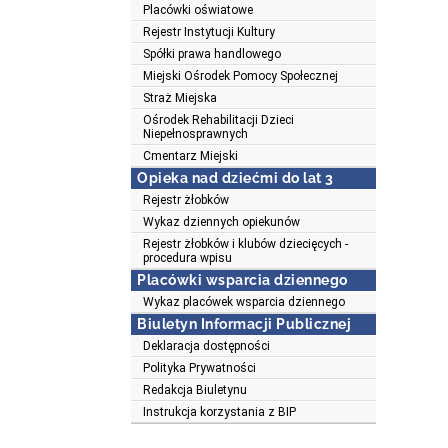
Placówki oświatowe
Rejestr Instytucji Kultury
Spółki prawa handlowego
Miejski Ośrodek Pomocy Społecznej
Straż Miejska
Ośrodek Rehabilitacji Dzieci
Niepełnosprawnych
Cmentarz Miejski
Opieka nad dziećmi do lat 3
Rejestr żłobków
Wykaz dziennych opiekunów
Rejestr żłobków i klubów dziecięcych -
procedura wpisu
Placówki wsparcia dziennego
Wykaz placówek wsparcia dziennego
Biuletyn Informacji Publicznej
Deklaracja dostępności
Polityka Prywatności
Redakcja Biuletynu
Instrukcja korzystania z BIP