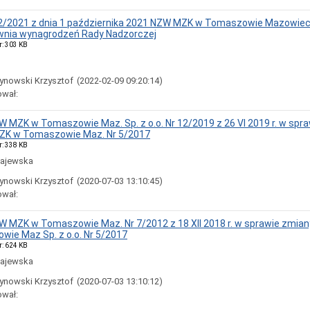
 2/2021 z dnia 1 października 2021 NZW MZK w Tomaszowie Mazowiec
wnia wynagrodzeń Rady Nadzorczej
r: 303 KB
ynowski Krzysztof
(2022-02-09 09:20:14)
ował:
 MZK w Tomaszowie Maz. Sp. z o.o. Nr 12/2019 z 26 VI 2019 r. w spr
ZK w Tomaszowie Maz. Nr 5/2017
r: 338 KB
ajewska
ynowski Krzysztof
(2020-07-03 13:10:45)
ował:
 MZK w Tomaszowie Maz. Nr 7/2012 z 18 XII 2018 r. w sprawie zmia
ie Maz Sp. z o.o. Nr 5/2017
r: 624 KB
ajewska
ynowski Krzysztof
(2020-07-03 13:10:12)
ował: