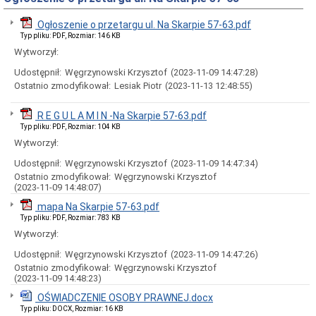
Rady
Miejskiej
Ogłoszenie o przetargu ul. Na Skarpie 57-63.pdf
Dyżury
Typ pliku: PDF, Rozmiar: 146 KB
w
Wytworzył:
Biurze
Rady
Udostępnił:
Węgrzynowski Krzysztof
(2023-11-09 14:47:28)
Miejskiej
Ostatnio zmodyfikował:
Lesiak Piotr
(2023-11-13 12:48:55)
Składy
komisji
stałych
R E G U L A M I N -Na Skarpie 57-63.pdf
i
Typ pliku: PDF, Rozmiar: 104 KB
doraźnych
Wytworzył:
Sesje
Udostępnił:
Węgrzynowski Krzysztof
(2023-11-09 14:47:34)
Rady
Ostatnio zmodyfikował:
Węgrzynowski Krzysztof
Miejskiej
(2023-11-09 14:48:07)
Interpelacje
i
mapa Na Skarpie 57-63.pdf
zapytania
Typ pliku: PDF, Rozmiar: 783 KB
radnych
Wytworzył:
Transmisje
Udostępnił:
Węgrzynowski Krzysztof
(2023-11-09 14:47:26)
obrad
sesji
Ostatnio zmodyfikował:
Węgrzynowski Krzysztof
(2023-11-09 14:48:23)
Imienne
wykazy
OŚWIADCZENIE OSOBY PRAWNEJ.docx
głosowań
Typ pliku: DOCX, Rozmiar: 16 KB