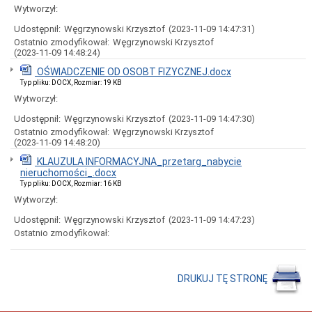
uchwał
Wytworzył:
Harmonogram
Udostępnił:
Węgrzynowski Krzysztof
(2023-11-09 14:47:31)
prac
Rady
Ostatnio zmodyfikował:
Węgrzynowski Krzysztof
Miejskiej
(2023-11-09 14:48:24)
Rada
OŚWIADCZENIE OD OSOBT FIZYCZNEJ.docx
Miejska
Typ pliku: DOCX, Rozmiar: 19 KB
2018-
Wytworzył:
2023
Udostępnił:
Węgrzynowski Krzysztof
(2023-11-09 14:47:30)
Rada
Miejska
Ostatnio zmodyfikował:
Węgrzynowski Krzysztof
2014-
(2023-11-09 14:48:20)
2018
KLAUZULA INFORMACYJNA_przetarg_nabycie
Młodzieżowa
nieruchomości_.docx
Rada
Typ pliku: DOCX, Rozmiar: 16 KB
Miasta
Wytworzył:
Rada
Miejska
Udostępnił:
Węgrzynowski Krzysztof
(2023-11-09 14:47:23)
2010-
Ostatnio zmodyfikował:
2014
Rada
Miejska
DRUKUJ TĘ STRONĘ
2006-
2010
Urząd