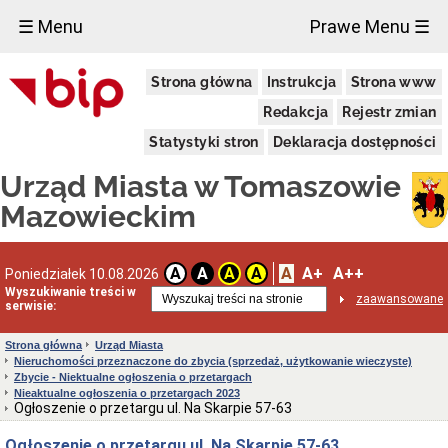
×
☰ Menu
Prawe Menu ☰
Miasto
Strona główna
Instrukcja
Strona www
Pieczęcie
Redakcja
Rejestr zmian
Herb
i
Statystyki stron
Deklaracja dostępności
Flaga
Miasta
Urząd Miasta w Tomaszowie
Granice
miasta
Mazowieckim
Statut
Miasta
Władze
A
A+
A++
A
A
A
A
Poniedziałek 10.08.2026
Miasta
Wyszukiwanie treści w
zaawansowane
serwisie:
Prezydent
i
zastępcy
Strona główna
Urząd Miasta
Nieruchomości przeznaczone do zbycia (sprzedaż, użytkowanie wieczyste)
Rada
Zbycie - Niektualne ogłoszenia o przetargach
Miejska
Nieaktualne ogłoszenia o przetargach 2023
2024-
Ogłoszenie o przetargu ul. Na Skarpie 57-63
2029
Prezydium
Ogłoszenie o przetargu ul. Na Skarpie 57-63