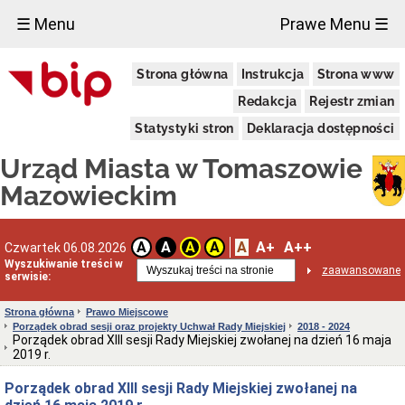
×
☰ Menu
Prawe Menu ☰
Miasto
Strona główna
Instrukcja
Strona www
Pieczęcie
Redakcja
Rejestr zmian
Herb
i
Statystyki stron
Deklaracja dostępności
Flaga
Miasta
Urząd Miasta w Tomaszowie
Granice
miasta
Mazowieckim
Statut
Miasta
Władze
A
A+
A++
A
A
A
A
Czwartek 06.08.2026
Miasta
Wyszukiwanie treści w
zaawansowane
serwisie:
Prezydent
i
zastępcy
Strona główna
Prawo Miejscowe
Porządek obrad sesji oraz projekty Uchwał Rady Miejskiej
2018 - 2024
Rada
Porządek obrad XIII sesji Rady Miejskiej zwołanej na dzień 16 maja
Miejska
2019 r.
2024-
2029
Porządek obrad XIII sesji Rady Miejskiej zwołanej na
Prezydium