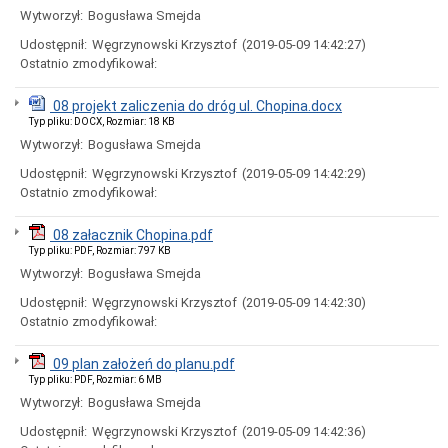
uchwał
Wytworzył:
Bogusława Smejda
Harmonogram
prac
Udostępnił:
Węgrzynowski Krzysztof
(2019-05-09 14:42:27)
Rady
Ostatnio zmodyfikował:
Miejskiej
Rada
08 projekt zaliczenia do dróg ul. Chopina.docx
Miejska
Typ pliku: DOCX, Rozmiar: 18 KB
2018-
Wytworzył:
Bogusława Smejda
2023
Rada
Udostępnił:
Węgrzynowski Krzysztof
(2019-05-09 14:42:29)
Miejska
Ostatnio zmodyfikował:
2014-
2018
08 załacznik Chopina.pdf
Młodzieżowa
Typ pliku: PDF, Rozmiar: 797 KB
Rada
Wytworzył:
Bogusława Smejda
Miasta
Rada
Udostępnił:
Węgrzynowski Krzysztof
(2019-05-09 14:42:30)
Miejska
Ostatnio zmodyfikował:
2010-
2014
09 plan założeń do planu.pdf
Rada
Typ pliku: PDF, Rozmiar: 6 MB
Miejska
Wytworzył:
Bogusława Smejda
2006-
2010
Udostępnił:
Węgrzynowski Krzysztof
(2019-05-09 14:42:36)
Urząd