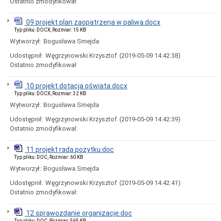
Ostatnio zmodyfikował:
Miasta
Nadawanie
09 projekt plan zaopatrzena w paliwa.docx
numeru
Typ pliku: DOCX, Rozmiar: 15 KB
PESEL
obywatelom
Wytworzył:
Bogusława Smejda
UKRAINY
Udostępnił:
Węgrzynowski Krzysztof
(2019-05-09 14:42:38)
/
Надання
Ostatnio zmodyfikował:
номера
PESEL
10 projekt dotacja oświata.docx
для
Typ pliku: DOCX, Rozmiar: 32 KB
біженців
з
Wytworzył:
Bogusława Smejda
України
Udostępnił:
Węgrzynowski Krzysztof
(2019-05-09 14:42:39)
Ogłoszenia
Ostatnio zmodyfikował:
i
obwieszczenia
w
11 projekt rada pozytku.doc
2026
Typ pliku: DOC, Rozmiar: 60 KB
roku
Wytworzył:
Bogusława Smejda
Ogłoszenia
i
Udostępnił:
Węgrzynowski Krzysztof
(2019-05-09 14:42:41)
obwieszczenia
Ostatnio zmodyfikował:
w
2025
12 sprawozdanie organizacje.doc
roku
Typ pliku: DOC, Rozmiar: 565 KB