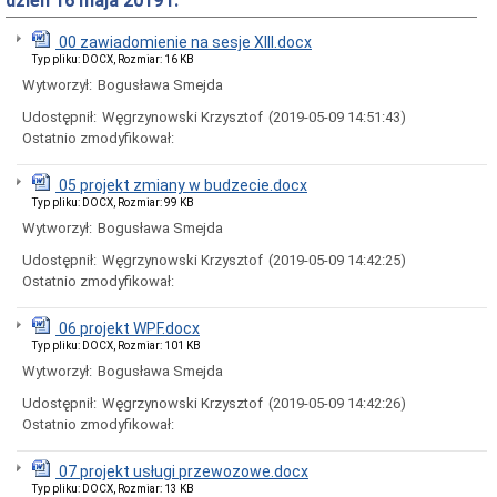
dzień 16 maja 2019 r.
Rady
Miejskiej
00 zawiadomienie na sesje XIII.docx
Dyżury
Typ pliku: DOCX, Rozmiar: 16 KB
w
Biurze
Wytworzył:
Bogusława Smejda
Rady
Udostępnił:
Węgrzynowski Krzysztof
(2019-05-09 14:51:43)
Miejskiej
Ostatnio zmodyfikował:
Składy
komisji
stałych
05 projekt zmiany w budzecie.docx
i
Typ pliku: DOCX, Rozmiar: 99 KB
doraźnych
Wytworzył:
Bogusława Smejda
Sesje
Udostępnił:
Węgrzynowski Krzysztof
(2019-05-09 14:42:25)
Rady
Miejskiej
Ostatnio zmodyfikował:
Interpelacje
i
06 projekt WPF.docx
zapytania
Typ pliku: DOCX, Rozmiar: 101 KB
radnych
Wytworzył:
Bogusława Smejda
Transmisje
obrad
Udostępnił:
Węgrzynowski Krzysztof
(2019-05-09 14:42:26)
sesji
Ostatnio zmodyfikował:
Imienne
wykazy
07 projekt usługi przewozowe.docx
głosowań
Typ pliku: DOCX, Rozmiar: 13 KB