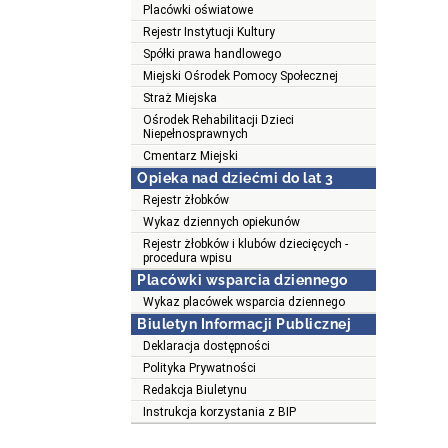
Placówki oświatowe
Rejestr Instytucji Kultury
Spółki prawa handlowego
Miejski Ośrodek Pomocy Społecznej
Straż Miejska
Ośrodek Rehabilitacji Dzieci
Niepełnosprawnych
Cmentarz Miejski
Opieka nad dziećmi do lat 3
Rejestr żłobków
Wykaz dziennych opiekunów
Rejestr żłobków i klubów dziecięcych -
procedura wpisu
Placówki wsparcia dziennego
Wykaz placówek wsparcia dziennego
Biuletyn Informacji Publicznej
Deklaracja dostępności
Polityka Prywatności
Redakcja Biuletynu
Instrukcja korzystania z BIP