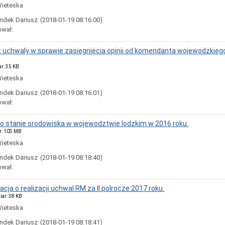
Wieteska
ndek Dariusz
(2018-01-19 08:16:00)
ował:
kt uchwaly w sprawie zasiegniecia opinii od komendanta wojewodzkiego 
ar: 35 KB
Wieteska
ndek Dariusz
(2018-01-19 08:16:01)
ował:
t o stanie srodowiska w wojewodztwie lodzkim w 2016 roku.
ar: 103 MB
Wieteska
ndek Dariusz
(2018-01-19 08:18:40)
ował:
acja o realizacji uchwal RM za II polrocze 2017 roku.
iar: 38 KB
Wieteska
ndek Dariusz
(2018-01-19 08:18:41)