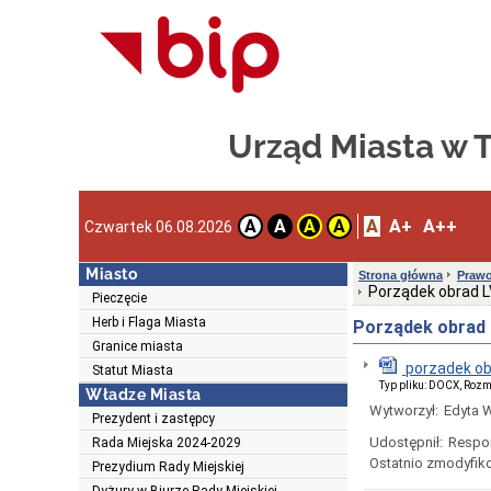
Urząd Miasta w
A
A+
A++
A
A
A
A
Czwartek 06.08.2026
Miasto
Strona główna
Prawo
Porządek obrad LV
Pieczęcie
Herb i Flaga Miasta
Porządek obrad L
Granice miasta
porzadek obr
Statut Miasta
Typ pliku: DOCX, Rozm
Władze Miasta
Wytworzył:
Edyta 
Prezydent i zastępcy
Udostępnił:
Respo
Rada Miejska 2024-2029
Ostatnio zmodyfik
Prezydium Rady Miejskiej