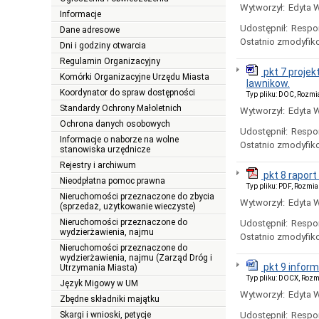
Wytworzył:
Edyta 
Informacje
Udostępnił:
Respo
Dane adresowe
Ostatnio zmodyfik
Dni i godziny otwarcia
Regulamin Organizacyjny
pkt 7 proje
Komórki Organizacyjne Urzędu Miasta
lawnikow.
Koordynator do spraw dostępności
Typ pliku: DOC, Rozmi
Standardy Ochrony Małoletnich
Wytworzył:
Edyta 
Ochrona danych osobowych
Udostępnił:
Respo
Informacje o naborze na wolne
Ostatnio zmodyfik
stanowiska urzędnicze
Rejestry i archiwum
pkt 8 rapor
Nieodpłatna pomoc prawna
Typ pliku: PDF, Rozmi
Nieruchomości przeznaczone do zbycia
Wytworzył:
Edyta 
(sprzedaż, użytkowanie wieczyste)
Nieruchomości przeznaczone do
Udostępnił:
Respo
wydzierżawienia, najmu
Ostatnio zmodyfik
Nieruchomości przeznaczone do
wydzierżawienia, najmu (Zarząd Dróg i
pkt 9 inform
Utrzymania Miasta)
Typ pliku: DOCX, Rozm
Język Migowy w UM
Wytworzył:
Edyta 
Zbędne składniki majątku
Skargi i wnioski, petycje
Udostępnił:
Respo