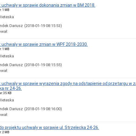
kt uchwaly w sprawie dokonania zmian w BM 2018.
r: 1 MB
Wieteska
ndek Dariusz
(2018-01-19 08:15:53)
ował:
kt uchwaly w sprawie zmian w WPF 2018-2030.
r: 1 MB
Wieteska
ndek Dariusz
(2018-01-19 08:15:55)
ował:
kt uchwaly w sprawie wyrazenia zgody na odstapienie od przetargu w 
ka nr 24-26.
ar: 35 KB
Wieteska
ndek Dariusz
(2018-01-19 08:16:00)
ował:
do projektu uchwaly w sprawie ul. Strzelecka 24-26.
r: 2 MB