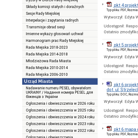
Dyżury w Biurze Rady Miejskiej
pkt 4 proje
Składy komisji stałych i doraźnych
Typ pliku: PDF, Rozmia
Sesje Rady Miejskiej
Wytworzył:
Edyta 
Interpelacje i zapytania radnych
Udostępnił:
Respo
Transmisje obrad sesji
Ostatnio zmodyfik
Imienne wykazy głosowań uchwał
Harmonogram prac Rady Miejskiej
pkt 5 proje
Rada Miejska 2018-2023
Typ pliku: PDF, Rozmia
Rada Miejska 2014-2018
Wytworzył:
Edyta 
Młodzieżowa Rada Miasta
Udostępnił:
Respo
Rada Miejska 2010-2014
Ostatnio zmodyfik
Rada Miejska 2006-2010
Urząd Miasta
pkt 6 proje
Nadawanie numeru PESEL obywatelom
dot. ul. Strzelec
UKRAINY / Надання номера PESEL для
Typ pliku: DOC, Rozmi
біженців з України
Wytworzył:
Edyta 
Ogłoszenia i obwieszczenia w 2026 roku
Ogłoszenia i obwieszczenia w 2025 roku
Udostępnił:
Respo
Ostatnio zmodyfik
Ogłoszenia i obwieszczenia w 2024 roku
Ogłoszenia i obwieszczenia w 2023 roku
pkt 6 mapa 
Ogłoszenia i obwieszczenia w 2022 roku
Typ pliku: PDF, Rozmia
Ogłoszenia i obwieszczenia