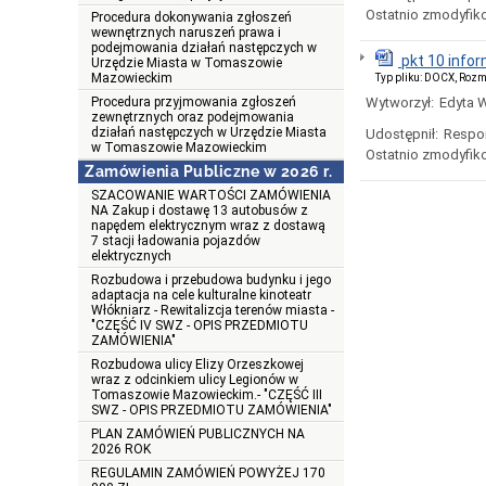
Ostatnio zmodyfik
Procedura dokonywania zgłoszeń
wewnętrznych naruszeń prawa i
podejmowania działań następczych w
pkt 10 infor
Urzędzie Miasta w Tomaszowie
Mazowieckim
Typ pliku: DOCX, Rozm
Procedura przyjmowania zgłoszeń
Wytworzył:
Edyta 
zewnętrznych oraz podejmowania
działań następczych w Urzędzie Miasta
Udostępnił:
Respo
w Tomaszowie Mazowieckim
Ostatnio zmodyfik
Zamówienia Publiczne w 2026 r.
SZACOWANIE WARTOŚCI ZAMÓWIENIA
NA Zakup i dostawę 13 autobusów z
napędem elektrycznym wraz z dostawą
7 stacji ładowania pojazdów
elektrycznych
Rozbudowa i przebudowa budynku i jego
adaptacja na cele kulturalne kinoteatr
Włókniarz - Rewitalizcja terenów miasta -
"CZĘŚĆ IV SWZ - OPIS PRZEDMIOTU
ZAMÓWIENIA"
Rozbudowa ulicy Elizy Orzeszkowej
wraz z odcinkiem ulicy Legionów w
Tomaszowie Mazowieckim.- "CZĘŚĆ III
SWZ - OPIS PRZEDMIOTU ZAMÓWIENIA"
PLAN ZAMÓWIEŃ PUBLICZNYCH NA
2026 ROK
REGULAMIN ZAMÓWIEŃ POWYŻEJ 170