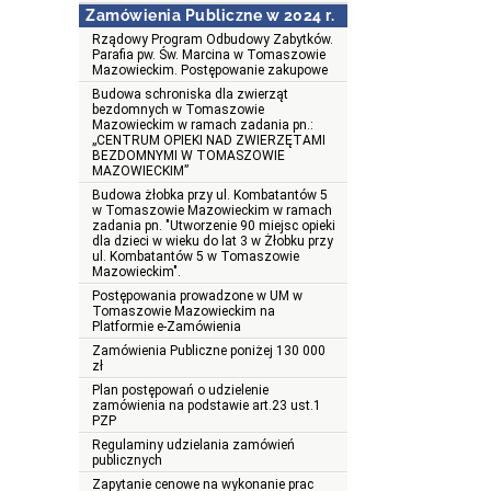
Zamówienia Publiczne w 2024 r.
Rządowy Program Odbudowy Zabytków.
Parafia pw. Św. Marcina w Tomaszowie
Mazowieckim. Postępowanie zakupowe
Budowa schroniska dla zwierząt
bezdomnych w Tomaszowie
Mazowieckim w ramach zadania pn.:
„CENTRUM OPIEKI NAD ZWIERZĘTAMI
BEZDOMNYMI W TOMASZOWIE
MAZOWIECKIM”
Budowa żłobka przy ul. Kombatantów 5
w Tomaszowie Mazowieckim w ramach
zadania pn. "Utworzenie 90 miejsc opieki
dla dzieci w wieku do lat 3 w Żłobku przy
ul. Kombatantów 5 w Tomaszowie
Mazowieckim".
Postępowania prowadzone w UM w
Tomaszowie Mazowieckim na
Platformie e-Zamówienia
Zamówienia Publiczne poniżej 130 000
zł
Plan postępowań o udzielenie
zamówienia na podstawie art.23 ust.1
PZP
Regulaminy udzielania zamówień
publicznych
Zapytanie cenowe na wykonanie prac