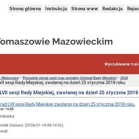
Strona główna
Instrukcja
Strona www
Redakcja
Rejes
 Tomaszowie Mazowieckim
Wyszukiwanie treśc
 Miejscowe
Porządek obrad sesji oraz projekty Uchwał Rady Miejskiej
2018
II sesji Rady Miejskiej, zwołanej na dzień 25 stycznia 2018 roku.
VII sesji Rady Miejskiej, zwołanej na dzień 25 stycznia 2018
ad LVII sesji Rady Miejskiej zwolanej na dzien 25 stycznia 2018 roku.
iar: 16 KB
Wieteska
ndek Dariusz
(2018-01-19 08:19:53)
ował: