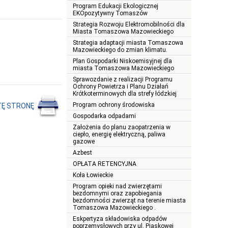
Program Edukacji Ekologicznej
EKOpozytywny Tomaszów
Strategia Rozwoju Elektromobilności dla
Miasta Tomaszowa Mazowieckiego
Strategia adaptacji miasta Tomaszowa
Mazowieckiego do zmian klimatu.
Plan Gospodarki Niskoemisyjnej dla
miasta Tomaszowa Mazowieckiego
Sprawozdanie z realizacji Programu
Ochrony Powietrza i Planu Działań
Krótkoterminowych dla strefy łódzkiej
Program ochrony środowiska
TĘ STRONĘ
Gospodarka odpadami
Założenia do planu zaopatrzenia w
ciepło, energię elektryczną, paliwa
gazowe
Azbest
OPŁATA RETENCYJNA
Koła Łowieckie
Program opieki nad zwierzętami
bezdomnymi oraz zapobiegania
bezdomności zwierząt na terenie miasta
Tomaszowa Mazowieckiego .
Eskpertyza składowiska odpadów
poprzemysłowych przy ul. Piaskowej