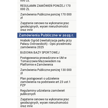
000 ZŁ
REGULAMIN ZAMÓWIEŃ PONIŻEJ 170
000 ZŁ
Zamówienia Publiczne poniżej 170 000
zł
Zapytanie cenowe na wykonanie prac
geodezyjnych, wycen nieruchomości
oraz inne
Zamówienia Publiczne w 2025 r.
Hrabski Ogród (rewitalizacja parku przy
Pałacu Ostrowskich) - Opis przedmiotu
zamówienia 2025
BUDOWA BAZY SPORTOWEJ
Postępowania prowadzone w UM w
Tomaszowie Mazowieckim na
Platformie e-Zamówienia
Zamówienia Publiczne poniżej 130 000
zł
Plan postępowań o udzielenie
zamówienia na podstawie art.23 ust.1
PZP
Regulaminy udzielania zamówień
publicznych
Zapytanie cenowe na wykonanie prac
geodezyjnych, wycen nieruchomości
oraz inne