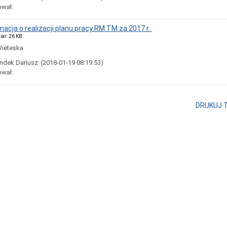
ował:
macja o realizacji planu pracy RM TM za 2017 r..
iar: 26 KB
Wieteska
ndek Dariusz
(2018-01-19 08:19:53)
ował:
DRUKUJ 