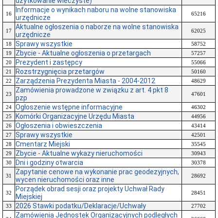
użytkowanie wieczyste)
Informacje o wynikach naboru na wolne stanowiska
16
65216
urzędnicze
Aktualne ogłoszenia o naborze na wolne stanowiska
17
62025
urzędnicze
Sprawy wszystkie
18
58752
Zbycie - Aktualne ogłoszenia o przetargach
19
57257
Prezydent i zastępcy
20
55066
Rozstrzygnięcia przetargów
21
50160
Zarządzenia Prezydenta Miasta - 2004-2012
22
48629
Zamówienia prowadzone w związku z art. 4 pkt 8
23
47601
pzp
Ogłoszenie wstępne informacyjne
24
46302
Komórki Organizacyjne Urzędu Miasta
25
44956
Ogłoszenia i obwieszczenia
26
43414
Sprawy wszystkie
27
42501
Cmentarz Miejski
28
35545
Zbycie - Aktualne wykazy nieruchomości
29
30943
Dni i godziny otwarcia
30
30378
Zapytanie cenowe na wykonanie prac geodezyjnych,
31
28692
wycen nieruchomości oraz inne
Porządek obrad sesji oraz projekty Uchwał Rady
32
28451
Miejskiej
2026 Stawki podatku/Deklaracje/Uchwały
33
27702
Zamówienia Jednostek Organizacyjnych podległych