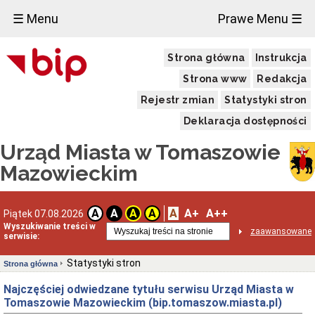
☰ Menu
Prawe Menu ☰
Strona główna
Instrukcja
Strona www
Redakcja
Rejestr zmian
Statystyki stron
Deklaracja dostępności
Urząd Miasta w Tomaszowie
Mazowieckim
A
A+
A++
A
A
A
A
Piątek 07.08.2026
Wyszukiwanie treści w
zaawansowane
serwisie:
Statystyki stron
Strona główna
Najczęściej odwiedzane tytułu serwisu Urząd Miasta w
Tomaszowie Mazowieckim (bip.tomaszow.miasta.pl)