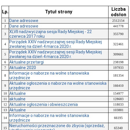
Liczba
Lp.
Tytuł strony
odsłon
Dane adresowe
1
2512154
Dane adresowe
2
441778
XLVII nadzwyczajna sesja Rady Miejskiej - 22
3
355790
czerwca 2017 roku
Porządek XXIV nadzwyczajnej sesji Rady Miejskiej
4
322461
zwołanej na dzień 4 marca 2020 r.
Porządek XXIV nadzwyczajnej sesji Rady Miejskiej
5
309661
zwołanej na dzień 4 marca 2020 r.
Aktualne przetargi
6
238198
Aktualne 2020
7
197933
Informacje o naborze na wolne stanowiska
8
181354
urzędnicze
Aktualne ogłoszenia o naborze na wolne stanowiska
9
166410
urzędnicze
Aktualne
10
154977
aktualne
11
128683
Aktualne ogłoszenia i obwieszczenia
12
118033
Aktualne
13
103881
Informacje o naborze na wolne stanowiska
14
66195
urzędnicze
Nieruchomości przeznaczone do zbycia (sprzedaż,
15
65340