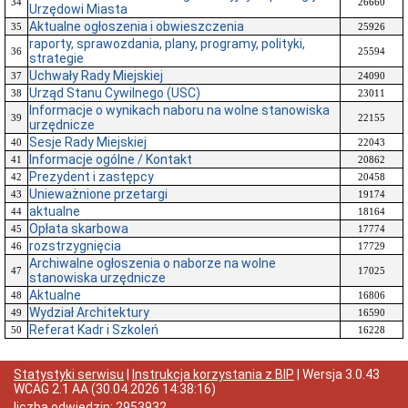
34
26660
Urzędowi Miasta
Aktualne ogłoszenia i obwieszczenia
35
25926
raporty, sprawozdania, plany, programy, polityki,
36
25594
strategie
Uchwały Rady Miejskiej
37
24090
Urząd Stanu Cywilnego (USC)
38
23011
Informacje o wynikach naboru na wolne stanowiska
39
22155
urzędnicze
Sesje Rady Miejskiej
40
22043
Informacje ogólne / Kontakt
41
20862
Prezydent i zastępcy
42
20458
Unieważnione przetargi
43
19174
aktualne
44
18164
Opłata skarbowa
45
17774
rozstrzygnięcia
46
17729
Archiwalne ogłoszenia o naborze na wolne
47
17025
stanowiska urzędnicze
Aktualne
48
16806
Wydział Architektury
49
16590
Referat Kadr i Szkoleń
50
16228
Statystyki serwisu
|
Instrukcja korzystania z BIP
| Wersja
3.0.43
WCAG 2.1 AA
(
30.04.2026 14:38:16
)
liczba odwiedzin:
2953932