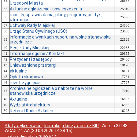
34
26657
Urzędowi Miasta
Aktualne ogłoszenia i obwieszczenia
35
25919
raporty, sprawozdania, plany, programy, polityki,
36
25590
strategie
Uchwały Rady Miejskiej
37
24080
Urząd Stanu Cywilnego (USC)
38
23008
Informacje o wynikach naboru na wolne stanowiska
39
22129
urzędnicze
Sesje Rady Miejskiej
40
22038
Informacje ogólne / Kontakt
41
20855
Prezydent i zastępcy
42
20450
Unieważnione przetargi
43
19170
aktualne
44
18161
Opłata skarbowa
45
17764
rozstrzygnięcia
46
17727
Archiwalne ogłoszenia o naborze na wolne
47
17019
stanowiska urzędnicze
Aktualne
48
16803
Wydział Architektury
49
16585
Referat Kadr i Szkoleń
50
16225
Statystyki serwisu
|
Instrukcja korzystania z BIP
| Wersja
3.0.43
WCAG 2.1 AA
(
30.04.2026 14:38:16
)
liczba odwiedzin:
2953542