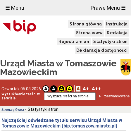
☰ Menu
Prawe Menu ☰
Strona główna
Instrukcja
Strona www
Redakcja
Rejestr zmian
Statystyki stron
Deklaracja dostępności
Urząd Miasta w Tomaszowie
Mazowieckim
A
A+
A++
A
A
A
A
Czwartek 06.08.2026
Wyszukiwanie treści w
zaawansowane
serwisie:
Statystyki stron
Strona główna
Najczęściej odwiedzane tytułu serwisu Urząd Miasta w
Tomaszowie Mazowieckim (bip.tomaszow.miasta.pl)