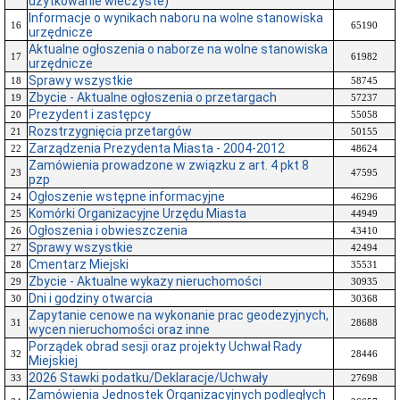
użytkowanie wieczyste)
Informacje o wynikach naboru na wolne stanowiska
16
65190
urzędnicze
Aktualne ogłoszenia o naborze na wolne stanowiska
17
61982
urzędnicze
Sprawy wszystkie
18
58745
Zbycie - Aktualne ogłoszenia o przetargach
19
57237
Prezydent i zastępcy
20
55058
Rozstrzygnięcia przetargów
21
50155
Zarządzenia Prezydenta Miasta - 2004-2012
22
48624
Zamówienia prowadzone w związku z art. 4 pkt 8
23
47595
pzp
Ogłoszenie wstępne informacyjne
24
46296
Komórki Organizacyjne Urzędu Miasta
25
44949
Ogłoszenia i obwieszczenia
26
43410
Sprawy wszystkie
27
42494
Cmentarz Miejski
28
35531
Zbycie - Aktualne wykazy nieruchomości
29
30935
Dni i godziny otwarcia
30
30368
Zapytanie cenowe na wykonanie prac geodezyjnych,
31
28688
wycen nieruchomości oraz inne
Porządek obrad sesji oraz projekty Uchwał Rady
32
28446
Miejskiej
2026 Stawki podatku/Deklaracje/Uchwały
33
27698
Zamówienia Jednostek Organizacyjnych podległych