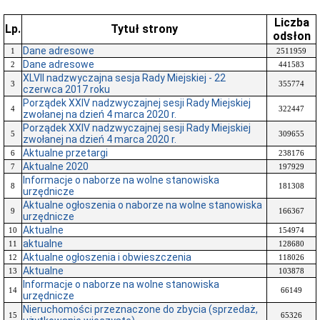
Liczba
Lp.
Tytuł strony
odsłon
Dane adresowe
1
2511959
Dane adresowe
2
441583
XLVII nadzwyczajna sesja Rady Miejskiej - 22
3
355774
czerwca 2017 roku
Porządek XXIV nadzwyczajnej sesji Rady Miejskiej
4
322447
zwołanej na dzień 4 marca 2020 r.
Porządek XXIV nadzwyczajnej sesji Rady Miejskiej
5
309655
zwołanej na dzień 4 marca 2020 r.
Aktualne przetargi
6
238176
Aktualne 2020
7
197929
Informacje o naborze na wolne stanowiska
8
181308
urzędnicze
Aktualne ogłoszenia o naborze na wolne stanowiska
9
166367
urzędnicze
Aktualne
10
154974
aktualne
11
128680
Aktualne ogłoszenia i obwieszczenia
12
118026
Aktualne
13
103878
Informacje o naborze na wolne stanowiska
14
66149
urzędnicze
Nieruchomości przeznaczone do zbycia (sprzedaż,
15
65326