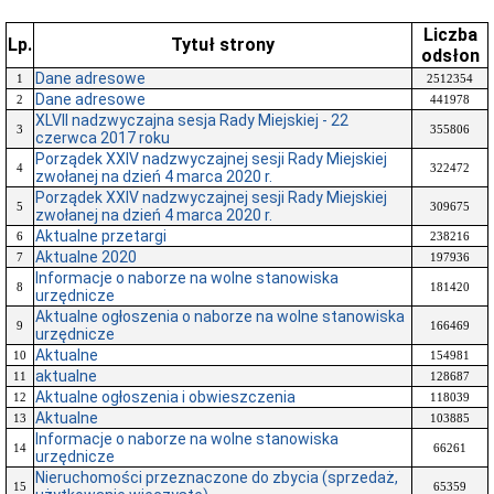
Liczba
Lp.
Tytuł strony
odsłon
Dane adresowe
1
2512354
Dane adresowe
2
441978
XLVII nadzwyczajna sesja Rady Miejskiej - 22
3
355806
czerwca 2017 roku
Porządek XXIV nadzwyczajnej sesji Rady Miejskiej
4
322472
zwołanej na dzień 4 marca 2020 r.
Porządek XXIV nadzwyczajnej sesji Rady Miejskiej
5
309675
zwołanej na dzień 4 marca 2020 r.
Aktualne przetargi
6
238216
Aktualne 2020
7
197936
Informacje o naborze na wolne stanowiska
8
181420
urzędnicze
Aktualne ogłoszenia o naborze na wolne stanowiska
9
166469
urzędnicze
Aktualne
10
154981
aktualne
11
128687
Aktualne ogłoszenia i obwieszczenia
12
118039
Aktualne
13
103885
Informacje o naborze na wolne stanowiska
14
66261
urzędnicze
Nieruchomości przeznaczone do zbycia (sprzedaż,
15
65359