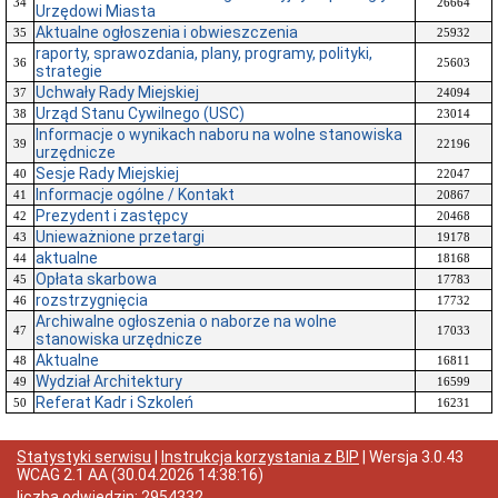
34
26664
Urzędowi Miasta
Aktualne ogłoszenia i obwieszczenia
35
25932
raporty, sprawozdania, plany, programy, polityki,
36
25603
strategie
Uchwały Rady Miejskiej
37
24094
Urząd Stanu Cywilnego (USC)
38
23014
Informacje o wynikach naboru na wolne stanowiska
39
22196
urzędnicze
Sesje Rady Miejskiej
40
22047
Informacje ogólne / Kontakt
41
20867
Prezydent i zastępcy
42
20468
Unieważnione przetargi
43
19178
aktualne
44
18168
Opłata skarbowa
45
17783
rozstrzygnięcia
46
17732
Archiwalne ogłoszenia o naborze na wolne
47
17033
stanowiska urzędnicze
Aktualne
48
16811
Wydział Architektury
49
16599
Referat Kadr i Szkoleń
50
16231
Statystyki serwisu
|
Instrukcja korzystania z BIP
| Wersja
3.0.43
WCAG 2.1 AA
(
30.04.2026 14:38:16
)
liczba odwiedzin:
2954332