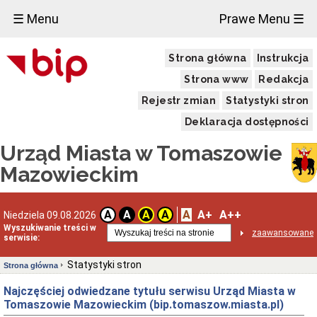
☰ Menu
Prawe Menu ☰
Strona główna
Instrukcja
Strona www
Redakcja
Rejestr zmian
Statystyki stron
Deklaracja dostępności
Urząd Miasta w Tomaszowie
Mazowieckim
A
A+
A++
A
A
A
A
Niedziela 09.08.2026
Wyszukiwanie treści w
zaawansowane
serwisie:
Statystyki stron
Strona główna
Najczęściej odwiedzane tytułu serwisu Urząd Miasta w
Tomaszowie Mazowieckim (bip.tomaszow.miasta.pl)