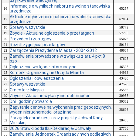
użytkowanie wieczyste)
Informacje o wynikach naboru na wolne stanowiska
16
65257
urzędnicze
Aktualne ogłoszenia o naborze na wolne stanowiska
17
62084
urzędnicze
Sprawy wszystkie
18
58779
Zbycie - Aktualne ogłoszenia o przetargach
19
57285
Prezydent i zastępcy
20
55076
Rozstrzygnięcia przetargów
21
50164
Zarządzenia Prezydenta Miasta - 2004-2012
22
48634
Zamówienia prowadzone w związku z art. 4 pkt 8
23
47605
pzp
Ogłoszenie wstępne informacyjne
24
46305
Komórki Organizacyjne Urzędu Miasta
25
44963
Ogłoszenia i obwieszczenia
26
43420
Sprawy wszystkie
27
42528
Cmentarz Miejski
28
35556
Zbycie - Aktualne wykazy nieruchomości
29
30955
Dni i godziny otwarcia
30
30382
Zapytanie cenowe na wykonanie prac geodezyjnych,
31
28696
wycen nieruchomości oraz inne
Porządek obrad sesji oraz projekty Uchwał Rady
32
28455
Miejskiej
2026 Stawki podatku/Deklaracje/Uchwały
33
27706
Zamówienia Jednostek Organizacyjnych podległych