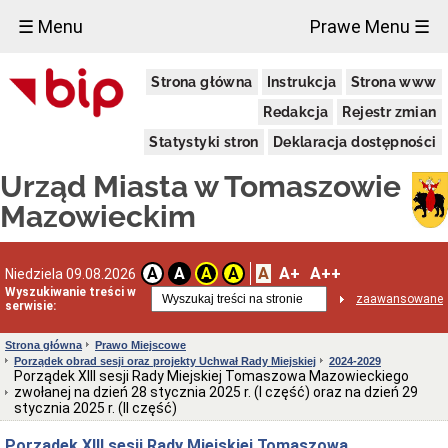
×
☰ Menu
Prawe Menu ☰
Miasto
Strona główna
Instrukcja
Strona www
Pieczęcie
Redakcja
Rejestr zmian
Herb
i
Statystyki stron
Deklaracja dostępności
Flaga
Miasta
Urząd Miasta w Tomaszowie
Granice
miasta
Mazowieckim
Statut
Miasta
Władze
A
A+
A++
A
A
A
A
Niedziela 09.08.2026
Miasta
Wyszukiwanie treści w
zaawansowane
serwisie:
Prezydent
i
zastępcy
Strona główna
Prawo Miejscowe
Porządek obrad sesji oraz projekty Uchwał Rady Miejskiej
2024-2029
Rada
Porządek XIII sesji Rady Miejskiej Tomaszowa Mazowieckiego
Miejska
zwołanej na dzień 28 stycznia 2025 r. (I część) oraz na dzień 29
2024-
stycznia 2025 r. (II część)
2029
Prezydium
Porządek XIII sesji Rady Miejskiej Tomaszowa