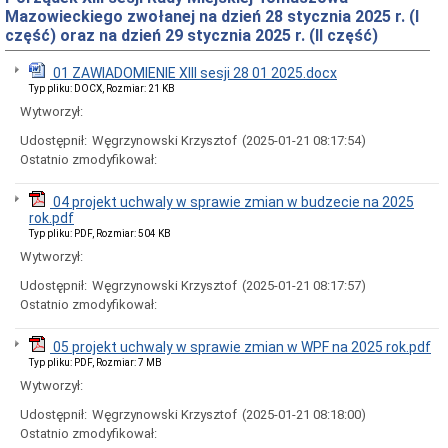
Rady
Mazowieckiego zwołanej na dzień 28 stycznia 2025 r. (I
Miejskiej
część) oraz na dzień 29 stycznia 2025 r. (II część)
Dyżury
w
01 ZAWIADOMIENIE XIII sesji 28 01 2025.docx
Biurze
Typ pliku: DOCX, Rozmiar: 21 KB
Rady
Miejskiej
Wytworzył:
Składy
Udostępnił:
Węgrzynowski Krzysztof
(2025-01-21 08:17:54)
komisji
Ostatnio zmodyfikował:
stałych
i
doraźnych
04 projekt uchwaly w sprawie zmian w budzecie na 2025
rok.pdf
Sesje
Rady
Typ pliku: PDF, Rozmiar: 504 KB
Miejskiej
Wytworzył:
Interpelacje
Udostępnił:
Węgrzynowski Krzysztof
(2025-01-21 08:17:57)
i
Ostatnio zmodyfikował:
zapytania
radnych
05 projekt uchwaly w sprawie zmian w WPF na 2025 rok.pdf
Transmisje
obrad
Typ pliku: PDF, Rozmiar: 7 MB
sesji
Wytworzył:
Imienne
Udostępnił:
Węgrzynowski Krzysztof
(2025-01-21 08:18:00)
wykazy
Ostatnio zmodyfikował:
głosowań