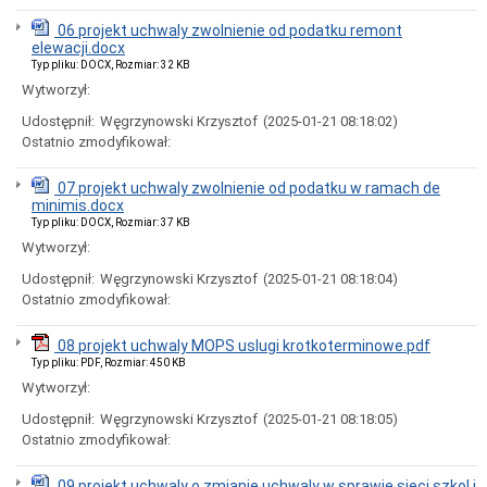
uchwał
Harmonogram
06 projekt uchwaly zwolnienie od podatku remont
prac
elewacji.docx
Rady
Typ pliku: DOCX, Rozmiar: 32 KB
Miejskiej
Wytworzył:
Rada
Udostępnił:
Węgrzynowski Krzysztof
(2025-01-21 08:18:02)
Miejska
Ostatnio zmodyfikował:
2018-
2023
Rada
07 projekt uchwaly zwolnienie od podatku w ramach de
Miejska
minimis.docx
2014-
Typ pliku: DOCX, Rozmiar: 37 KB
2018
Wytworzył:
Młodzieżowa
Udostępnił:
Węgrzynowski Krzysztof
(2025-01-21 08:18:04)
Rada
Miasta
Ostatnio zmodyfikował:
Rada
Miejska
08 projekt uchwaly MOPS uslugi krotkoterminowe.pdf
2010-
Typ pliku: PDF, Rozmiar: 450 KB
2014
Wytworzył:
Rada
Udostępnił:
Węgrzynowski Krzysztof
(2025-01-21 08:18:05)
Miejska
2006-
Ostatnio zmodyfikował:
2010
Urząd
09 projekt uchwaly o zmianie uchwaly w sprawie sieci szkol i