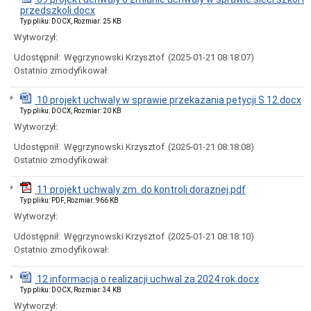
Miasta
przedszkoli.docx
Typ pliku: DOCX, Rozmiar: 25 KB
Nadawanie
numeru
Wytworzył:
PESEL
obywatelom
Udostępnił:
Węgrzynowski Krzysztof
(2025-01-21 08:18:07)
UKRAINY
Ostatnio zmodyfikował:
/
Надання
10 projekt uchwaly w sprawie przekazania petycji S 12.docx
номера
PESEL
Typ pliku: DOCX, Rozmiar: 20 KB
для
Wytworzył:
біженців
з
Udostępnił:
Węgrzynowski Krzysztof
(2025-01-21 08:18:08)
України
Ostatnio zmodyfikował:
Ogłoszenia
i
11 projekt uchwaly zm. do kontroli doraznej.pdf
obwieszczenia
Typ pliku: PDF, Rozmiar: 966 KB
w
Wytworzył:
2026
roku
Udostępnił:
Węgrzynowski Krzysztof
(2025-01-21 08:18:10)
Ogłoszenia
Ostatnio zmodyfikował:
i
obwieszczenia
w
12 informacja o realizacji uchwal za 2024 rok.docx
2025
Typ pliku: DOCX, Rozmiar: 34 KB
roku
Wytworzył: