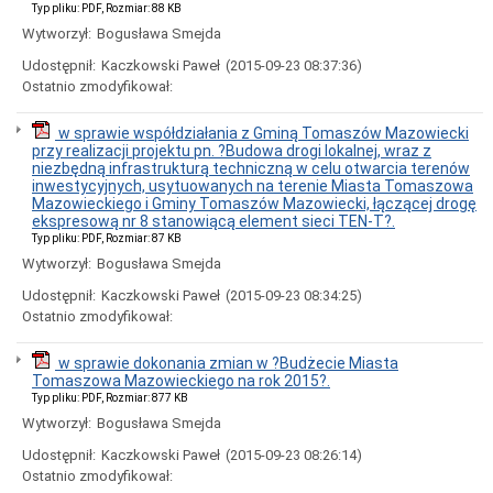
uchwał
Typ pliku: PDF, Rozmiar: 88 KB
Harmonogram
Wytworzył:
Bogusława Smejda
prac
Rady
Udostępnił:
Kaczkowski Paweł
(2015-09-23 08:37:36)
Miejskiej
Ostatnio zmodyfikował:
Rada
Miejska
w sprawie współdziałania z Gminą Tomaszów Mazowiecki
2018-
przy realizacji projektu pn. ?Budowa drogi lokalnej, wraz z
2023
niezbędną infrastrukturą techniczną w celu otwarcia terenów
inwestycyjnych, usytuowanych na terenie Miasta Tomaszowa
Rada
Mazowieckiego i Gminy Tomaszów Mazowiecki, łączącej drogę
Miejska
ekspresową nr 8 stanowiącą element sieci TEN-T?.
2014-
Typ pliku: PDF, Rozmiar: 87 KB
2018
Wytworzył:
Bogusława Smejda
Młodzieżowa
Rada
Udostępnił:
Kaczkowski Paweł
(2015-09-23 08:34:25)
Miasta
Ostatnio zmodyfikował:
Rada
Miejska
w sprawie dokonania zmian w ?Budżecie Miasta
2010-
Tomaszowa Mazowieckiego na rok 2015?.
2014
Typ pliku: PDF, Rozmiar: 877 KB
Rada
Wytworzył:
Bogusława Smejda
Miejska
2006-
Udostępnił:
Kaczkowski Paweł
(2015-09-23 08:26:14)
2010
Ostatnio zmodyfikował:
Urząd