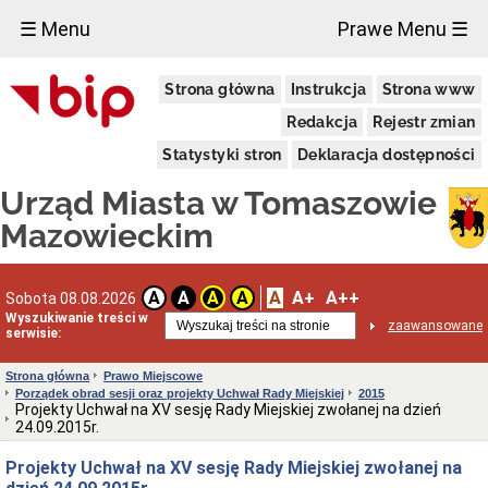
×
☰ Menu
Prawe Menu ☰
Miasto
Strona główna
Instrukcja
Strona www
Pieczęcie
Redakcja
Rejestr zmian
Herb
i
Statystyki stron
Deklaracja dostępności
Flaga
Miasta
Urząd Miasta w Tomaszowie
Granice
miasta
Mazowieckim
Statut
Miasta
Władze
A
A+
A++
A
A
A
A
Sobota 08.08.2026
Miasta
Wyszukiwanie treści w
zaawansowane
serwisie:
Prezydent
i
zastępcy
Strona główna
Prawo Miejscowe
Porządek obrad sesji oraz projekty Uchwał Rady Miejskiej
2015
Rada
Projekty Uchwał na XV sesję Rady Miejskiej zwołanej na dzień
Miejska
24.09.2015r.
2024-
2029
Projekty Uchwał na XV sesję Rady Miejskiej zwołanej na
Prezydium