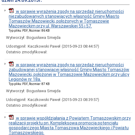
dzień 24.09.2015r.
Rady
Miejskiej
w sprawie wyrażenia zgody na sprzedaż nieruchomości
Dyżury
niezabudowanych stanowiących własność Gminy Miasto
w
Tomaszów Mazowiecki, położonych w Tomaszowie
Biurze
Mazowieckim przy ul. Warszawskiej 55 i 57.
Rady
Typ pliku: PDF, Rozmiar: 86 KB
Miejskiej
Wytworzył:
Bogusława Smejda
Składy
komisji
Udostępnił:
Kaczkowski Paweł
(2015-09-23 08:44:57)
stałych
Ostatnio zmodyfikował:
i
doraźnych
w sprawie wyrażenia zgody na sprzedaż nieruchomości
Sesje
zabudowanej stanowiącej własność Gminy Miasto Tomaszów
Rady
Mazowiecki, położonej w Tomaszowie Mazowieckim przy ulicy
Miejskiej
Legionów nr 18a.
Interpelacje
Typ pliku: PDF, Rozmiar: 87 KB
i
Wytworzył:
Bogusława Smejda
zapytania
radnych
Udostępnił:
Kaczkowski Paweł
(2015-09-23 08:39:57)
Transmisje
Ostatnio zmodyfikował:
obrad
sesji
w sprawie współdziałania z Powiatem Tomaszowskim przy
Imienne
realizacji projektu pn. Kompleksowa promocja potencjału
wykazy
gospodarczego Miasta Tomaszowa Mazowieckiego i Powiatu
głosowań
Tomaszowskiego.