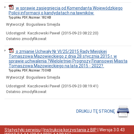
Miasta
w sprawie zasięgnięcia od Komendanta Wojewódzkiego
Nadawanie
Policji informacji o kandydatach na ławników.
numeru
Typ pliku: PDF, Rozmiar: 182 KB
PESEL
obywatelom
Wytworzył:
Bogusława Smejda
UKRAINY
Udostępnił:
Kaczkowski Paweł
(2015-09-23 08:22:20)
/
Надання
Ostatnio zmodyfikował:
номера
PESEL
o zmianie Uchwały Nr VI/25/2015 Rady Miejskiej
для
Tomaszowa Mazowieckiego z dnia 28 stycznia 2015 r. w
біженців
sprawie uchwalenia ?Wieloletniej Prognozy Finansowej Miasta
з
Tomaszowa Mazowieckiego na lata 2015 - 2022?.
України
Typ pliku: PDF, Rozmiar: 730 KB
Ogłoszenia
Wytworzył:
Bogusława Smejda
i
obwieszczenia
Udostępnił:
Kaczkowski Paweł
(2015-09-23 08:19:41)
w
Ostatnio zmodyfikował:
2026
roku
Ogłoszenia
i
DRUKUJ TĘ STRONĘ
obwieszczenia
w
2025
roku
Statystyki serwisu
|
Instrukcja korzystania z BIP
| Wersja
3.0.43