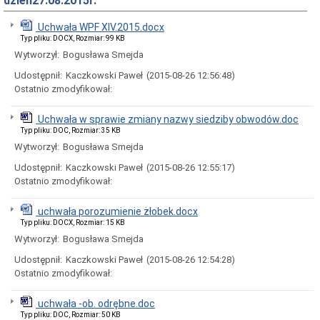
dzień27.08.2015r.
Rady
Miejskiej
Uchwała WPF XIV.2015.docx
Dyżury
Typ pliku: DOCX, Rozmiar: 99 KB
w
Biurze
Wytworzył:
Bogusława Smejda
Rady
Udostępnił:
Kaczkowski Paweł
(2015-08-26 12:56:48)
Miejskiej
Ostatnio zmodyfikował:
Składy
komisji
stałych
Uchwała w sprawie zmiany nazwy siedziby obwodów.doc
i
Typ pliku: DOC, Rozmiar: 35 KB
doraźnych
Wytworzył:
Bogusława Smejda
Sesje
Udostępnił:
Kaczkowski Paweł
(2015-08-26 12:55:17)
Rady
Miejskiej
Ostatnio zmodyfikował:
Interpelacje
i
uchwała porozumienie żłobek.docx
zapytania
Typ pliku: DOCX, Rozmiar: 15 KB
radnych
Wytworzył:
Bogusława Smejda
Transmisje
obrad
Udostępnił:
Kaczkowski Paweł
(2015-08-26 12:54:28)
sesji
Ostatnio zmodyfikował:
Imienne
wykazy
uchwała -ob. odrębne.doc
głosowań
Typ pliku: DOC, Rozmiar: 50 KB