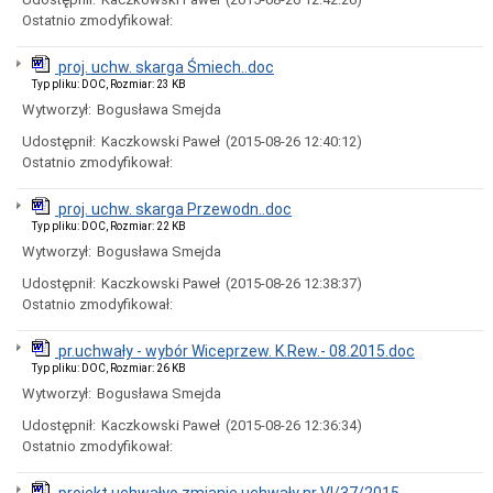
Miasta
Ostatnio zmodyfikował:
Nadawanie
numeru
proj. uchw. skarga Śmiech..doc
PESEL
Typ pliku: DOC, Rozmiar: 23 KB
obywatelom
UKRAINY
Wytworzył:
Bogusława Smejda
/
Udostępnił:
Kaczkowski Paweł
(2015-08-26 12:40:12)
Надання
номера
Ostatnio zmodyfikował:
PESEL
для
proj. uchw. skarga Przewodn..doc
біженців
Typ pliku: DOC, Rozmiar: 22 KB
з
України
Wytworzył:
Bogusława Smejda
Ogłoszenia
Udostępnił:
Kaczkowski Paweł
(2015-08-26 12:38:37)
i
Ostatnio zmodyfikował:
obwieszczenia
w
2026
pr.uchwały - wybór Wiceprzew. K.Rew.- 08.2015.doc
roku
Typ pliku: DOC, Rozmiar: 26 KB
Ogłoszenia
Wytworzył:
Bogusława Smejda
i
obwieszczenia
Udostępnił:
Kaczkowski Paweł
(2015-08-26 12:36:34)
w
Ostatnio zmodyfikował:
2025
roku