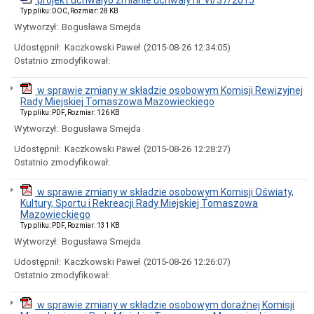
projekt uchwałyo zmianie uchwały nr VI/37/2015
Ogłoszenia
Typ pliku: DOC, Rozmiar: 28 KB
i
Wytworzył:
Bogusława Smejda
obwieszczenia
w
Udostępnił:
Kaczkowski Paweł
(2015-08-26 12:34:05)
2024
Ostatnio zmodyfikował:
roku
Ogłoszenia
w sprawie zmiany w składzie osobowym Komisji Rewizyjnej
i
Rady Miejskiej Tomaszowa Mazowieckiego
obwieszczenia
w
Typ pliku: PDF, Rozmiar: 126 KB
2023
Wytworzył:
Bogusława Smejda
roku
Udostępnił:
Kaczkowski Paweł
(2015-08-26 12:28:27)
Ogłoszenia
Ostatnio zmodyfikował:
i
obwieszczenia
w
w sprawie zmiany w składzie osobowym Komisji Oświaty,
2022
Kultury, Sportu i Rekreacji Rady Miejskiej Tomaszowa
roku
Mazowieckiego
Ogłoszenia
Typ pliku: PDF, Rozmiar: 131 KB
i
Wytworzył:
Bogusława Smejda
obwieszczenia
Udostępnił:
Kaczkowski Paweł
(2015-08-26 12:26:07)
Informacje
Ostatnio zmodyfikował:
Dane
adresowe
w sprawie zmiany w składzie osobowym doraźnej Komisji
Dni