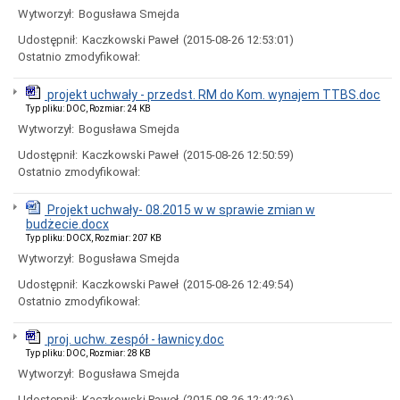
uchwał
Wytworzył:
Bogusława Smejda
Harmonogram
prac
Udostępnił:
Kaczkowski Paweł
(2015-08-26 12:53:01)
Rady
Ostatnio zmodyfikował:
Miejskiej
Rada
projekt uchwały - przedst. RM do Kom. wynajem TTBS.doc
Miejska
Typ pliku: DOC, Rozmiar: 24 KB
2018-
Wytworzył:
Bogusława Smejda
2023
Rada
Udostępnił:
Kaczkowski Paweł
(2015-08-26 12:50:59)
Miejska
Ostatnio zmodyfikował:
2014-
2018
Projekt uchwały- 08.2015 w w sprawie zmian w
Młodzieżowa
budżecie.docx
Rada
Typ pliku: DOCX, Rozmiar: 207 KB
Miasta
Wytworzył:
Bogusława Smejda
Rada
Miejska
Udostępnił:
Kaczkowski Paweł
(2015-08-26 12:49:54)
2010-
Ostatnio zmodyfikował:
2014
Rada
proj. uchw. zespół - ławnicy.doc
Miejska
Typ pliku: DOC, Rozmiar: 28 KB
2006-
Wytworzył:
Bogusława Smejda
2010
Urząd
Udostępnił:
Kaczkowski Paweł
(2015-08-26 12:42:26)