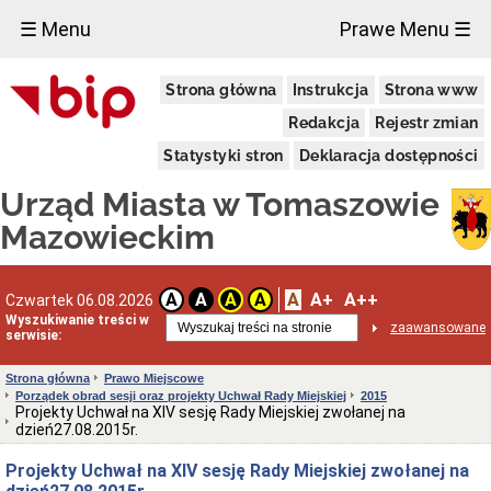
×
☰ Menu
Prawe Menu ☰
Miasto
Strona główna
Instrukcja
Strona www
Pieczęcie
Redakcja
Rejestr zmian
Herb
i
Statystyki stron
Deklaracja dostępności
Flaga
Miasta
Urząd Miasta w Tomaszowie
Granice
miasta
Mazowieckim
Statut
Miasta
Władze
A
A+
A++
A
A
A
A
Czwartek 06.08.2026
Miasta
Wyszukiwanie treści w
zaawansowane
serwisie:
Prezydent
i
zastępcy
Strona główna
Prawo Miejscowe
Porządek obrad sesji oraz projekty Uchwał Rady Miejskiej
2015
Rada
Projekty Uchwał na XIV sesję Rady Miejskiej zwołanej na
Miejska
dzień27.08.2015r.
2024-
2029
Projekty Uchwał na XIV sesję Rady Miejskiej zwołanej na
Prezydium