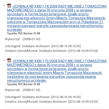
Ogłoszenia
i
UCHWAŁA NR XXIII/174/2008 RADY MIEJSKIEJ TOMASZOWA
obwieszczenia
MAZOWIECKIEGO z dania 30 stycznia 2008 r. w sprawie
w
sprzedaży, w formie bezprzetargowej, działki gruntu
2024
stanowiącego własność Gminy Miasto Tomaszów Mazowiecki,
roku
położonej w Tomaszowie Mazowieckim przy ul. Pułaskiego 21,
mogącej poprawić warunki zagospodarowania nieruchomości
Ogłoszenia
przyległej
i
Typ pliku: PDF, Rozmiar: 35 KB
obwieszczenia
Wytworzył:
(2008-01-30)
w
2023
Udostępnił:
biuletynu Archiwum
(2012-08-16 09:16:03)
roku
Ostatnio zmodyfikował:
biuletynu Archiwum
(2012-08-16 09:25:04)
Ogłoszenia
i
obwieszczenia
UCHWAŁA NR XXIII/173/2008 RADY MIEJSKIEJ TOMASZOWA
w
MAZOWIECKIEGO z dania 30 stycznia 2008 r. w sprawie
2022
sprzedaży, w formie bezprzetargowej, działki gruntu
roku
stanowiącej własność gminy Miasto Tomaszów Mazowiecki,
niezbędnej do poprawienia warunków zagospodarowania
Ogłoszenia
nieruchomości przyległej.
i
Typ pliku: PDF, Rozmiar: 34 KB
obwieszczenia
Wytworzył:
(2008-01-30)
Informacje
Udostępnił:
biuletynu Archiwum
(2012-08-16 09:16:03)
Dane
adresowe
Ostatnio zmodyfikował:
biuletynu Archiwum
(2012-08-16 09:24:55)
Dni