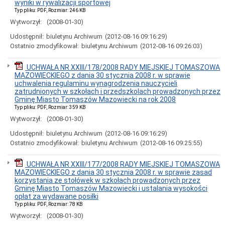
uchwał
wyniki w rywalizacji sportowej
Typ pliku: PDF, Rozmiar: 246 KB
Harmonogram
prac
Wytworzył:
(2008-01-30)
Rady
Udostępnił:
biuletynu Archiwum
(2012-08-16 09:16:29)
Miejskiej
Ostatnio zmodyfikował:
biuletynu Archiwum
(2012-08-16 09:26:03)
Rada
Miejska
2018-
UCHWAŁA NR XXIII/178/2008 RADY MIEJSKIEJ TOMASZOWA
2023
MAZOWIECKIEGO z dania 30 stycznia 2008 r. w sprawie
uchwalenia regulaminu wynagrodzenia nauczycieli
Rada
zatrudnionych w szkołach i przedszkolach prowadzonych przez
Miejska
Gminę Miasto Tomaszów Mazowiecki na rok 2008
2014-
Typ pliku: PDF, Rozmiar: 359 KB
2018
Wytworzył:
(2008-01-30)
Młodzieżowa
Rada
Udostępnił:
biuletynu Archiwum
(2012-08-16 09:16:29)
Miasta
Ostatnio zmodyfikował:
biuletynu Archiwum
(2012-08-16 09:25:55)
Rada
Miejska
UCHWAŁA NR XXIII/177/2008 RADY MIEJSKIEJ TOMASZOWA
2010-
MAZOWIECKIEGO z dania 30 stycznia 2008 r. w sprawie zasad
2014
korzystania ze stołówek w szkołach prowadzonych przez
Rada
Gminę Miasto Tomaszów Mazowiecki i ustalania wysokości
Miejska
opłat za wydawane posiłki
2006-
Typ pliku: PDF, Rozmiar: 78 KB
2010
Wytworzył:
(2008-01-30)
Urząd