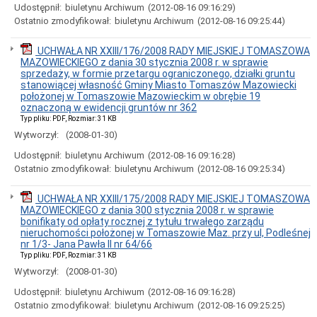
Miasta
Udostępnił:
biuletynu Archiwum
(2012-08-16 09:16:29)
Ostatnio zmodyfikował:
biuletynu Archiwum
(2012-08-16 09:25:44)
Nadawanie
numeru
PESEL
UCHWAŁA NR XXIII/176/2008 RADY MIEJSKIEJ TOMASZOWA
obywatelom
MAZOWIECKIEGO z dania 30 stycznia 2008 r. w sprawie
UKRAINY
sprzedaży, w formie przetargu ograniczonego, działki gruntu
/
stanowiącej własność Gminy Miasto Tomaszów Mazowiecki
Надання
położonej w Tomaszowie Mazowieckim w obrębie 19
номера
oznaczoną w ewidencji gruntów nr 362
PESEL
Typ pliku: PDF, Rozmiar: 31 KB
для
Wytworzył:
(2008-01-30)
біженців
з
Udostępnił:
biuletynu Archiwum
(2012-08-16 09:16:28)
України
Ostatnio zmodyfikował:
biuletynu Archiwum
(2012-08-16 09:25:34)
Ogłoszenia
i
UCHWAŁA NR XXIII/175/2008 RADY MIEJSKIEJ TOMASZOWA
obwieszczenia
MAZOWIECKIEGO z dania 300 stycznia 2008 r. w sprawie
w
bonifikaty od opłaty rocznej z tytułu trwałego zarządu
2026
nieruchomości położonej w Tomaszowie Maz. przy ul, Podleśnej
roku
nr 1/3- Jana Pawła II nr 64/66
Ogłoszenia
Typ pliku: PDF, Rozmiar: 31 KB
i
Wytworzył:
(2008-01-30)
obwieszczenia
w
Udostępnił:
biuletynu Archiwum
(2012-08-16 09:16:28)
2025
Ostatnio zmodyfikował:
biuletynu Archiwum
(2012-08-16 09:25:25)
roku