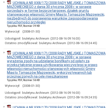
i
UCHWAŁA NR XXIII/172/2008 RADY MIEJSKIEJ TOMASZOWA
godziny
MAZOWIECKIEGO z dania 30 stycznia 2008 r. w sprawie
otwarcia
sprzedaży, w formie bezprzetargowej, działek gruntu
stanowiącego własność Gminy Miasto Tomaszów Mazowiecki,
Regulamin
niezbędnych do poprawienia warunków zagospodarowania
Organizacyjny
nieruchomości przyległej
Komórki
Typ pliku: PDF, Rozmiar: 39 KB
Organizacyjne
Wytworzył:
(2008-01-30)
Urzędu
Miasta
Udostępnił:
biuletynu Archiwum
(2012-08-16 09:16:03)
Koordynator
Ostatnio zmodyfikował:
biuletynu Archiwum
(2012-08-16 09:24:45)
do
spraw
UCHWAŁA NR XXIII/171/2008 RADY MIEJSKIEJ TOMASZOWA
dostępności
MAZOWIECKIEGO z dania 30 stycznia 2008 r. w sprawie
Standardy
wyrażenia zgody na udzielanie bonifikaty od opłaty za
Ochrony
przekształcenie prawa użytkowania wieczystego w prawo
Małoletnich
własności nieruchomości stanowiących własność Gminy
Miasto Tomaszów Mazowiecki, wykorzystywanych lub
Ochrona
przeznaczonych na cele mieszkaniowe
danych
Typ pliku: PDF, Rozmiar: 56 KB
osobowych
Wytworzył:
(2008-01-30)
Informacje
o
Udostępnił:
biuletynu Archiwum
(2012-08-16 09:16:03)
naborze
Ostatnio zmodyfikował:
biuletynu Archiwum
(2012-08-16 09:24:35)
na
wolne
stanowiska
UCHWAŁA NR XXIII/170/2008 RADY MIEJSKIEJ TOMASZOWA