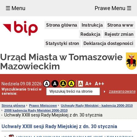
×
☰ Menu
Prawe Menu ☰
Miasto
Strona główna
Instrukcja
Strona www
Pieczęcie
Redakcja
Rejestr zmian
Herb
i
Statystyki stron
Deklaracja dostępności
Flaga
Miasta
Urząd Miasta w Tomaszowie
Granice
miasta
Mazowieckim
Statut
Miasta
Władze
A
A+
A++
A
A
A
A
Niedziela 09.08.2026
Miasta
Wyszukiwanie treści w
zaawansowane
serwisie:
Prezydent
i
zastępcy
Strona główna
Prawo Miejscowe
Uchwały Rady Miejskiej - kadencja 2006-2010
2008 kadencja Rady Miejskiej 2006-2010
Rada
Uchwały XXIII sesji Rady Miejskiej z dn. 30 stycznia
Miejska
2024-
Uchwały XXIII sesji Rady Miejskiej z dn. 30 stycznia
2029
Prezydium