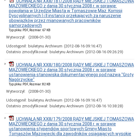
UCHWAŁA NR XXIII/181/2008 RADY MIEJSKIEJ TOMASZOWA
Rady
MAZOWIECKIEGO z dania 30 stycznia 2008 r. w sprawie:
Miejskiej
powołania w Urzędzie Miasta w Tomaszowie Maz. Komisji
Dyżury
Dyscyplinarnych I i II instancji orzekających za naruszenie
w
obowiązków przez mianowanych pracowników
Biurze
samorządowych
Rady
Typ pliku: PDF, Rozmiar: 67 KB
Miejskiej
Wytworzył:
(2008-01-30)
Składy
komisji
Udostępnił:
biuletynu Archiwum
(2012-08-16 09:16:47)
stałych
Ostatnio zmodyfikował:
biuletynu Archiwum
(2012-08-16 09:26:29)
i
doraźnych
UCHWAŁA NR XXIII/180/2008 RADY MIEJSKIEJ TOMASZOWA
Sesje
MAZOWIECKIEGO z dania 30 stycznia 2008 r. w sprawie
Rady
ustanowienia stanowiska dokumentacyjnego pod nazwą "Groty
Miejskiej
Nagórzyckie"
Interpelacje
Typ pliku: PDF, Rozmiar: 82 KB
i
Wytworzył:
(2008-01-30)
zapytania
radnych
Udostępnił:
biuletynu Archiwum
(2012-08-16 09:16:47)
Ostatnio zmodyfikował:
biuletynu Archiwum
(2012-08-16 10:38:28)
Transmisje
obrad
sesji
UCHWAŁA NR XXIII/179/2008 RADY MIEJSKIEJ TOMASZOWA
Imienne
MAZOWIECKIEGO z dania 30 stycznia 2008 r. w sprawie
wykazy
ustanowienia stypendiów sportowych Gminy Miasto
głosowań
Tomaszów Mazowiecki dla zawodników osiągających wysokie