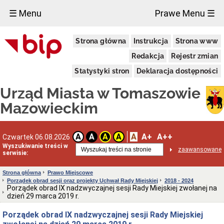
×
☰ Menu
Prawe Menu ☰
Miasto
Strona główna
Instrukcja
Strona www
Pieczęcie
Redakcja
Rejestr zmian
Herb
i
Statystyki stron
Deklaracja dostępności
Flaga
Miasta
Urząd Miasta w Tomaszowie
Granice
miasta
Mazowieckim
Statut
Miasta
Władze
A
A+
A++
A
A
A
A
Czwartek 06.08.2026
Miasta
Wyszukiwanie treści w
zaawansowane
serwisie:
Prezydent
i
zastępcy
Strona główna
Prawo Miejscowe
Porządek obrad sesji oraz projekty Uchwał Rady Miejskiej
2018 - 2024
Rada
Porządek obrad IX nadzwyczajnej sesji Rady Miejskiej zwołanej na
Miejska
dzień 29 marca 2019 r.
2024-
2029
Porządek obrad IX nadzwyczajnej sesji Rady Miejskiej
Prezydium