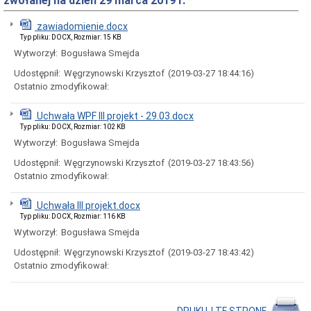
zwołanej na dzień 29 marca 2019 r.
Rady
Miejskiej
zawiadomienie.docx
Dyżury
Typ pliku: DOCX, Rozmiar: 15 KB
w
Biurze
Wytworzył:
Bogusława Smejda
Rady
Udostępnił:
Węgrzynowski Krzysztof
(2019-03-27 18:44:16)
Miejskiej
Ostatnio zmodyfikował:
Składy
komisji
stałych
Uchwała WPF III projekt - 29.03.docx
i
Typ pliku: DOCX, Rozmiar: 102 KB
doraźnych
Wytworzył:
Bogusława Smejda
Sesje
Udostępnił:
Węgrzynowski Krzysztof
(2019-03-27 18:43:56)
Rady
Miejskiej
Ostatnio zmodyfikował:
Interpelacje
i
Uchwała III projekt.docx
zapytania
Typ pliku: DOCX, Rozmiar: 116 KB
radnych
Wytworzył:
Bogusława Smejda
Transmisje
obrad
Udostępnił:
Węgrzynowski Krzysztof
(2019-03-27 18:43:42)
sesji
Ostatnio zmodyfikował:
Imienne
wykazy
głosowań
DRUKUJ TĘ STRONĘ