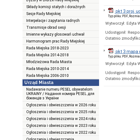
Dyżury w Biurze Rady Miejskiej
Składy komisji stałych i doraźnych
pkt 3 proj. 
Sesje Rady Miejskiej
Typ pliku: PDF, Rozmia
Interpelacje i zapytania radnych
Wytworzył:
Edyta 
Transmisje obrad sesji
Udostępnił:
Respo
Imienne wykazy głosowań uchwał
Ostatnio zmodyfik
Harmonogram prac Rady Miejskiej
Rada Miejska 2018-2023
pkt 3 mapa d
Rada Miejska 2014-2018
Typ pliku: PDF, Rozmia
Młodzieżowa Rada Miasta
Wytworzył:
Edyta 
Rada Miejska 2010-2014
Udostępnił:
Respo
Rada Miejska 2006-2010
Ostatnio zmodyfik
Urząd Miasta
Nadawanie numeru PESEL obywatelom
UKRAINY / Надання номера PESEL для
біженців з України
Ogłoszenia i obwieszczenia w 2026 roku
Ogłoszenia i obwieszczenia w 2025 roku
Ogłoszenia i obwieszczenia w 2024 roku
Ogłoszenia i obwieszczenia w 2023 roku
Ogłoszenia i obwieszczenia w 2022 roku
Ogłoszenia i obwieszczenia