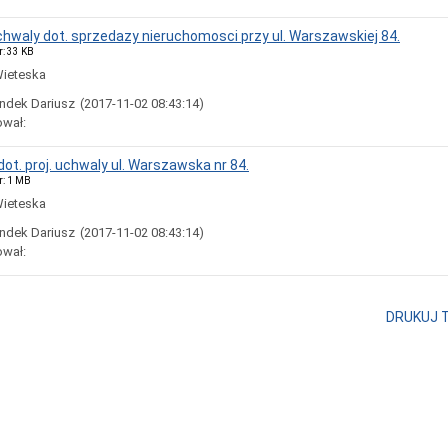
uchwaly dot. sprzedazy nieruchomosci przy ul. Warszawskiej 84.
r: 33 KB
Wieteska
ndek Dariusz
(2017-11-02 08:43:14)
ował:
ot. proj. uchwaly ul. Warszawska nr 84.
r: 1 MB
Wieteska
ndek Dariusz
(2017-11-02 08:43:14)
ował:
DRUKUJ 