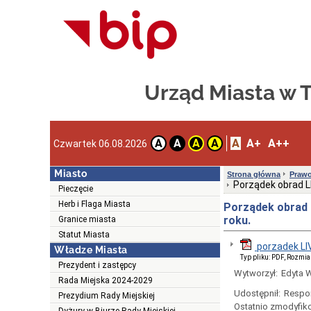
Urząd Miasta w
A
A+
A++
A
A
A
A
Czwartek 06.08.2026
Miasto
Strona główna
Prawo
Porządek obrad LI
Pieczęcie
Herb i Flaga Miasta
Porządek obrad L
roku.
Granice miasta
Statut Miasta
porzadek LI
Władze Miasta
Typ pliku: PDF, Rozmia
Prezydent i zastępcy
Wytworzył:
Edyta 
Rada Miejska 2024-2029
Udostępnił:
Respo
Prezydium Rady Miejskiej
Ostatnio zmodyfik