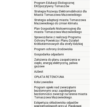
Program Edukacji Ekologicznej
EKOpozytywny Tomaszów
Strategia Rozwoju Elektromobilności dla
Miasta Tomaszowa Mazowieckiego
Strategia adaptacji miasta Tomaszowa
Mazowieckiego do zmian klimatu.
Plan Gospodarki Niskoemisyjnej dla
miasta Tomaszowa Mazowieckiego
Sprawozdanie z realizacji Programu
Ochrony Powietrza i Planu Działań
Krótkoterminowych dla strefy łódzkiej
Program ochrony środowiska
Gospodarka odpadami
Założenia do planu zaopatrzenia w
ciepło, energię elektryczną, paliwa
gazowe
Azbest
OPŁATA RETENCYJNA
Koła Łowieckie
Program opieki nad zwierzętami
bezdomnymi oraz zapobiegania
bezdomności zwierząt na terenie miasta
Tomaszowa Mazowieckiego .
Eskpertyza składowiska odpadów
poprzemysłowych przy ul. Piaskowej