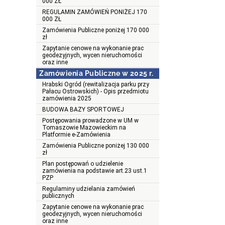
000 ZŁ
REGULAMIN ZAMÓWIEŃ PONIŻEJ 170
000 ZŁ
Zamówienia Publiczne poniżej 170 000
zł
Zapytanie cenowe na wykonanie prac
geodezyjnych, wycen nieruchomości
oraz inne
Zamówienia Publiczne w 2025 r.
Hrabski Ogród (rewitalizacja parku przy
Pałacu Ostrowskich) - Opis przedmiotu
zamówienia 2025
BUDOWA BAZY SPORTOWEJ
Postępowania prowadzone w UM w
Tomaszowie Mazowieckim na
Platformie e-Zamówienia
Zamówienia Publiczne poniżej 130 000
zł
Plan postępowań o udzielenie
zamówienia na podstawie art.23 ust.1
PZP
Regulaminy udzielania zamówień
publicznych
Zapytanie cenowe na wykonanie prac
geodezyjnych, wycen nieruchomości
oraz inne