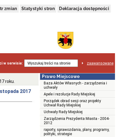
tr zmian
Statystyki stron
Deklaracja dostępności
i w serwisie:
zaawansowane
Prawo Miejscowe
17 roku.
Baza Aktów Własnych - zarządzenia i
uchwały
listopada 2017
Apele i rezolucje Rady Miejskiej
Porządek obrad sesji oraz projekty
Uchwał Rady Miejskiej
Uchwały Rady Miejskiej
Zarządzenia Prezydenta Miasta - 2004-
2012
raporty, sprawozdania, plany, programy,
polityki, strategie