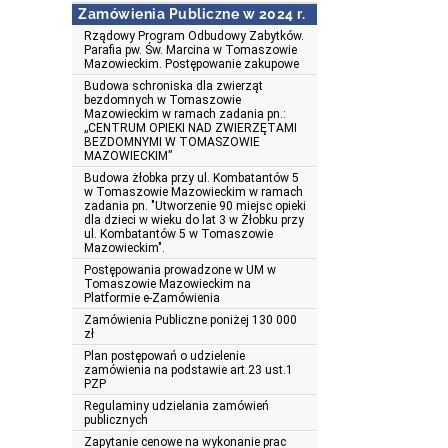
Zamówienia Publiczne w 2024 r.
Rządowy Program Odbudowy Zabytków.
Parafia pw. Św. Marcina w Tomaszowie
Mazowieckim. Postępowanie zakupowe
Budowa schroniska dla zwierząt
bezdomnych w Tomaszowie
Mazowieckim w ramach zadania pn.:
„CENTRUM OPIEKI NAD ZWIERZĘTAMI
BEZDOMNYMI W TOMASZOWIE
MAZOWIECKIM”
Budowa żłobka przy ul. Kombatantów 5
w Tomaszowie Mazowieckim w ramach
zadania pn. "Utworzenie 90 miejsc opieki
dla dzieci w wieku do lat 3 w Żłobku przy
ul. Kombatantów 5 w Tomaszowie
Mazowieckim".
Postępowania prowadzone w UM w
Tomaszowie Mazowieckim na
Platformie e-Zamówienia
Zamówienia Publiczne poniżej 130 000
zł
Plan postępowań o udzielenie
zamówienia na podstawie art.23 ust.1
PZP
Regulaminy udzielania zamówień
publicznych
Zapytanie cenowe na wykonanie prac