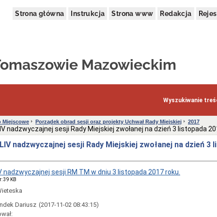
Strona główna
Instrukcja
Strona www
Redakcja
Rejes
 Tomaszowie Mazowieckim
Wyszukiwanie treśc
 Miejscowe
Porządek obrad sesji oraz projekty Uchwał Rady Miejskiej
2017
V nadzwyczajnej sesji Rady Miejskiej zwołanej na dzień 3 listopada 20
IV nadzwyczajnej sesji Rady Miejskiej zwołanej na dzień 3 
V nadzwyczajnej sesji RM TM w dniu 3 listopada 2017 roku.
r: 39 KB
Wieteska
ndek Dariusz
(2017-11-02 08:43:15)
ował: