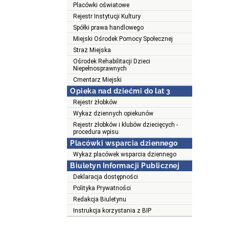
Placówki oświatowe
Rejestr Instytucji Kultury
Spółki prawa handlowego
Miejski Ośrodek Pomocy Społecznej
Straż Miejska
Ośrodek Rehabilitacji Dzieci
Niepełnosprawnych
Cmentarz Miejski
Opieka nad dziećmi do lat 3
Rejestr żłobków
Wykaz dziennych opiekunów
Rejestr żłobków i klubów dziecięcych -
procedura wpisu
Placówki wsparcia dziennego
Wykaz placówek wsparcia dziennego
Biuletyn Informacji Publicznej
Deklaracja dostępności
Polityka Prywatności
Redakcja Biuletynu
Instrukcja korzystania z BIP