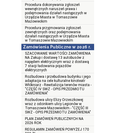
Procedura dokonywania zgłoszeń
wewnętrznych naruszeń prawa i
podejmowania działań następczych w
Urzędzie Miasta w Tomaszowie
Mazowieckim
Procedura przyjmowania zgłoszeń
zewnętrznych oraz podejmowania
działań następczych w Urzędzie Miasta
w Tomaszowie Mazowieckim
Zamówienia Publiczne w 2026 r.
SZACOWANIE WARTOŚCI ZAMÓWIENIA
NA Zakup i dostawę 13 autobusów z
napędem elektrycznym wraz z dostawą
7 stacji ładowania pojazdów
elektrycznych
Rozbudowa i przebudowa budynku i jego
adaptacja na cele kulturalne kinoteatr
Włókniarz - Rewitalizcja terenów miasta -
"CZĘŚĆ IV SWZ - OPIS PRZEDMIOTU
ZAMÓWIENIA"
Rozbudowa ulicy Elizy Orzeszkowej
wraz z odcinkiem ulicy Legionów w
Tomaszowie Mazowieckim.- "CZĘŚĆ III
SWZ - OPIS PRZEDMIOTU ZAMÓWIENIA"
PLAN ZAMÓWIEŃ PUBLICZNYCH NA
2026 ROK
REGULAMIN ZAMÓWIEŃ POWYŻEJ 170