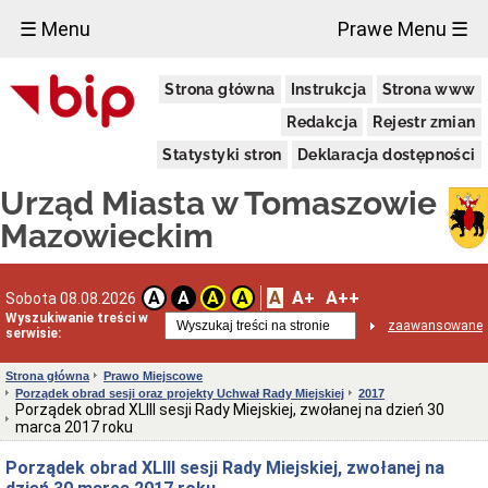
×
☰ Menu
Prawe Menu ☰
Miasto
Strona główna
Instrukcja
Strona www
Pieczęcie
Redakcja
Rejestr zmian
Herb
i
Statystyki stron
Deklaracja dostępności
Flaga
Miasta
Urząd Miasta w Tomaszowie
Granice
miasta
Mazowieckim
Statut
Miasta
Władze
A
A+
A++
A
A
A
A
Sobota 08.08.2026
Miasta
Wyszukiwanie treści w
zaawansowane
serwisie:
Prezydent
i
zastępcy
Strona główna
Prawo Miejscowe
Porządek obrad sesji oraz projekty Uchwał Rady Miejskiej
2017
Rada
Porządek obrad XLIII sesji Rady Miejskiej, zwołanej na dzień 30
Miejska
marca 2017 roku
2024-
2029
Porządek obrad XLIII sesji Rady Miejskiej, zwołanej na
Prezydium