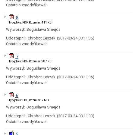
Dróg
Ostatnio zmodyfikował:
i
Utrzymania
Miasta)
8
Język
Typ pliku: PDF, Rozmiar: 411 KB
Migowy
Wytworzył:
Bogusława Smejda
w
UM
Udostępnił:
Chrobot Leszek
(2017-03-24 08:11:36)
Zbędne
Ostatnio zmodyfikował:
składniki
majątku
7
Skargi
Typ pliku: PDF, Rozmiar: 987 KB
i
Wytworzył:
Bogusława Smejda
wnioski,
petycje
Udostępnił:
Chrobot Leszek
(2017-03-24 08:11:35)
Procedura
Ostatnio zmodyfikował:
dokonywania
zgłoszeń
6
wewnętrznych
Typ pliku: PDF, Rozmiar: 2 MB
naruszeń
prawa
Wytworzył:
Bogusława Smejda
i
Udostępnił:
Chrobot Leszek
(2017-03-24 08:11:33)
podejmowania
działań
Ostatnio zmodyfikował:
następczych
w
5