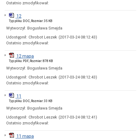
i
Ostatnio zmodyfikował:
godziny
otwarcia
12
Regulamin
Typ pliku: DOC, Rozmiar: 35 KB
Organizacyjny
Wytworzył:
Bogusława Smejda
Komórki
Udostępnił:
Chrobot Leszek
(2017-03-24 08:12:43)
Organizacyjne
Urzędu
Ostatnio zmodyfikował:
Miasta
Koordynator
12 mapa
do
Typ pliku: PDF, Rozmiar: 878 KB
spraw
Wytworzył:
Bogusława Smejda
dostępności
Udostępnił:
Chrobot Leszek
(2017-03-24 08:12:43)
Standardy
Ochrony
Ostatnio zmodyfikował:
Małoletnich
Ochrona
11
danych
Typ pliku: DOC, Rozmiar: 33 KB
osobowych
Wytworzył:
Bogusława Smejda
Informacje
o
Udostępnił:
Chrobot Leszek
(2017-03-24 08:12:41)
naborze
Ostatnio zmodyfikował:
na
wolne
11 mapa
stanowiska