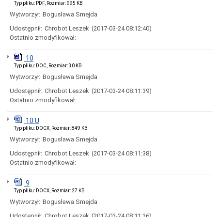
Typ pliku: PDF, Rozmiar: 995 KB
urzędnicze
Wytworzył:
Bogusława Smejda
Rejestry
i
Udostępnił:
Chrobot Leszek
(2017-03-24 08:12:40)
archiwum
Ostatnio zmodyfikował:
Nieodpłatna
pomoc
10
prawna
Typ pliku: DOC, Rozmiar: 30 KB
Nieruchomości
Wytworzył:
Bogusława Smejda
przeznaczone
do
Udostępnił:
Chrobot Leszek
(2017-03-24 08:11:39)
zbycia
Ostatnio zmodyfikował:
(sprzedaż,
użytkowanie
wieczyste)
10 U
Nieruchomości
Typ pliku: DOCX, Rozmiar: 849 KB
przeznaczone
Wytworzył:
Bogusława Smejda
do
wydzierżawienia,
Udostępnił:
Chrobot Leszek
(2017-03-24 08:11:38)
najmu
Ostatnio zmodyfikował:
Nieruchomości
przeznaczone
9
do
Typ pliku: DOCX, Rozmiar: 27 KB
wydzierżawienia,
Wytworzył:
Bogusława Smejda
najmu
(Zarząd
Udostępnił:
Chrobot Leszek
(2017-03-24 08:11:36)