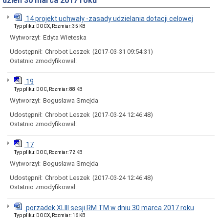
dzień 30 marca 2017 roku
Rady
Miejskiej
14 projekt uchwały -zasady udzielania dotacji celowej
Dyżury
Typ pliku: DOCX, Rozmiar: 35 KB
w
Biurze
Wytworzył:
Edyta Wieteska
Rady
Udostępnił:
Chrobot Leszek
(2017-03-31 09:54:31)
Miejskiej
Ostatnio zmodyfikował:
Składy
komisji
stałych
19
i
Typ pliku: DOC, Rozmiar: 88 KB
doraźnych
Wytworzył:
Bogusława Smejda
Sesje
Udostępnił:
Chrobot Leszek
(2017-03-24 12:46:48)
Rady
Miejskiej
Ostatnio zmodyfikował:
Interpelacje
i
17
zapytania
Typ pliku: DOC, Rozmiar: 72 KB
radnych
Wytworzył:
Bogusława Smejda
Transmisje
obrad
Udostępnił:
Chrobot Leszek
(2017-03-24 12:46:48)
sesji
Ostatnio zmodyfikował:
Imienne
wykazy
porzadek XLIII sesji RM TM w dniu 30 marca 2017 roku
głosowań
Typ pliku: DOCX, Rozmiar: 16 KB