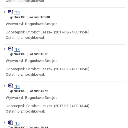
Ostatnio zmodyfikował:
Miasta
Nadawanie
20
numeru
Typ pliku: DOC, Rozmiar: 308 KB
PESEL
obywatelom
Wytworzył:
Bogusława Smejda
UKRAINY
Udostępnił:
Chrobot Leszek
(2017-03-24 08:13:46)
/
Надання
Ostatnio zmodyfikował:
номера
PESEL
18
для
Typ pliku: DOC, Rozmiar: 30 KB
біженців
з
Wytworzył:
Bogusława Smejda
України
Udostępnił:
Chrobot Leszek
(2017-03-24 08:13:45)
Ogłoszenia
Ostatnio zmodyfikował:
i
obwieszczenia
w
16
2026
Typ pliku: DOC, Rozmiar: 34 KB
roku
Wytworzył:
Bogusława Smejda
Ogłoszenia
i
Udostępnił:
Chrobot Leszek
(2017-03-24 08:13:44)
obwieszczenia
Ostatnio zmodyfikował:
w
2025
15
roku
Typ pliku: DOC, Rozmiar: 38 KB