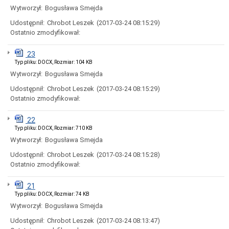
uchwał
Wytworzył:
Bogusława Smejda
Harmonogram
prac
Udostępnił:
Chrobot Leszek
(2017-03-24 08:15:29)
Rady
Ostatnio zmodyfikował:
Miejskiej
Rada
23
Miejska
Typ pliku: DOCX, Rozmiar: 104 KB
2018-
Wytworzył:
Bogusława Smejda
2023
Rada
Udostępnił:
Chrobot Leszek
(2017-03-24 08:15:29)
Miejska
Ostatnio zmodyfikował:
2014-
2018
22
Młodzieżowa
Typ pliku: DOCX, Rozmiar: 710 KB
Rada
Wytworzył:
Bogusława Smejda
Miasta
Rada
Udostępnił:
Chrobot Leszek
(2017-03-24 08:15:28)
Miejska
Ostatnio zmodyfikował:
2010-
2014
21
Rada
Typ pliku: DOCX, Rozmiar: 74 KB
Miejska
Wytworzył:
Bogusława Smejda
2006-
2010
Udostępnił:
Chrobot Leszek
(2017-03-24 08:13:47)
Urząd