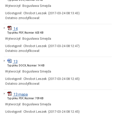
Ogłoszenia
Wytworzył:
Bogusława Smejda
i
obwieszczenia
Udostępnił:
Chrobot Leszek
(2017-03-24 08:13:43)
w
Ostatnio zmodyfikował:
2024
roku
14
Ogłoszenia
i
Typ pliku: PDF, Rozmiar: 603 KB
obwieszczenia
Wytworzył:
Bogusława Smejda
w
2023
Udostępnił:
Chrobot Leszek
(2017-03-24 08:12:47)
roku
Ostatnio zmodyfikował:
Ogłoszenia
i
13
obwieszczenia
Typ pliku: DOCX, Rozmiar: 14 KB
w
Wytworzył:
Bogusława Smejda
2022
roku
Udostępnił:
Chrobot Leszek
(2017-03-24 08:12:45)
Ogłoszenia
Ostatnio zmodyfikował:
i
obwieszczenia
13 mapa
Informacje
Typ pliku: PDF, Rozmiar: 709 KB
Dane
Wytworzył:
Bogusława Smejda
adresowe
Udostępnił:
Chrobot Leszek
(2017-03-24 08:12:45)
Dni