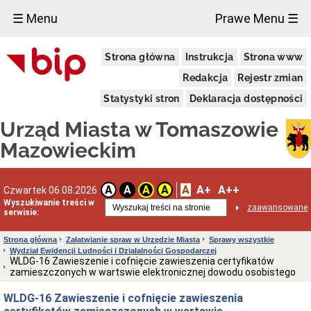
×
☰ Menu
Prawe Menu ☰
Miasto
Strona główna
Instrukcja
Strona www
Pieczęcie
Redakcja
Rejestr zmian
Herb
i
Statystyki stron
Deklaracja dostępności
Flaga
Miasta
Urząd Miasta w Tomaszowie
Granice
miasta
Mazowieckim
Statut
Miasta
Władze
A
A+
A++
A
A
A
A
Czwartek 06.08.2026
Miasta
Wyszukiwanie treści w
zaawansowane
serwisie:
Prezydent
i
zastępcy
Strona główna
Załatwianie spraw w Urzędzie Miasta
Sprawy wszystkie
Wydział Ewidencji Ludności i Działalności Gospodarczej
Rada
WLDG-16 Zawieszenie i cofnięcie zawieszenia certyfikatów
Miejska
zamieszczonych w wartswie elektronicznej dowodu osobistego
2024-
2029
WLDG-16 Zawieszenie i cofnięcie zawieszenia
Prezydium