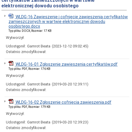
certyfikatów zamieszczonych w wartswie
Rady
elektronicznej dowodu osobistego
Miejskiej
Dyżury
WLDG-16 Zawieszenie i cofnięcie zawieszenia certyfikatów
w
zamieszczonych w wartwie elektronicznej dowodu
Biurze
osobistego.docx
Rady
Typ pliku: DOCX, Rozmiar: 17 KB
Miejskiej
Wytworzył:
Składy
komisji
Udostępnił:
Gamrot Beata
(2023-12-12 09:02:45)
stałych
Ostatnio zmodyfikował:
i
doraźnych
WLDG-16-01 Zgłoszenie zawieszenia certyfikatów.pdf
Sesje
Rady
Typ pliku: PDF, Rozmiar: 176 KB
Miejskiej
Wytworzył:
Interpelacje
Udostępnił:
Gamrot Beata
(2019-03-20 12:39:11)
i
Ostatnio zmodyfikował:
zapytania
radnych
WLDG-16-02 Zgłoszenie cofnięcia zawieszenia.pdf
Transmisje
obrad
Typ pliku: PDF, Rozmiar: 179 KB
sesji
Wytworzył:
Imienne
Udostępnił:
Gamrot Beata
(2019-03-20 12:39:23)
wykazy
Ostatnio zmodyfikował:
głosowań