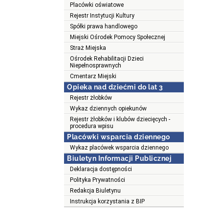
Placówki oświatowe
Rejestr Instytucji Kultury
Spółki prawa handlowego
Miejski Ośrodek Pomocy Społecznej
Straż Miejska
Ośrodek Rehabilitacji Dzieci
Niepełnosprawnych
Cmentarz Miejski
Opieka nad dziećmi do lat 3
Rejestr żłobków
Wykaz dziennych opiekunów
Rejestr żłobków i klubów dziecięcych -
procedura wpisu
Placówki wsparcia dziennego
Wykaz placówek wsparcia dziennego
Biuletyn Informacji Publicznej
Deklaracja dostępności
Polityka Prywatności
Redakcja Biuletynu
Instrukcja korzystania z BIP