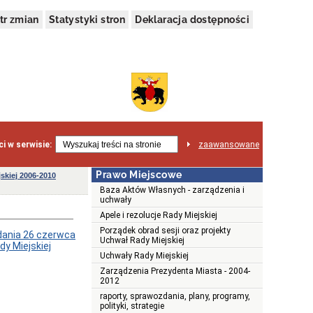
tr zmian
Statystyki stron
Deklaracja dostępności
i w serwisie:
zaawansowane
Prawo Miejscowe
skiej 2006-2010
Baza Aktów Własnych - zarządzenia i
uchwały
Apele i rezolucje Rady Miejskiej
Porządek obrad sesji oraz projekty
ania 26 czerwca
Uchwał Rady Miejskiej
y Miejskiej
Uchwały Rady Miejskiej
Zarządzenia Prezydenta Miasta - 2004-
2012
raporty, sprawozdania, plany, programy,
polityki, strategie