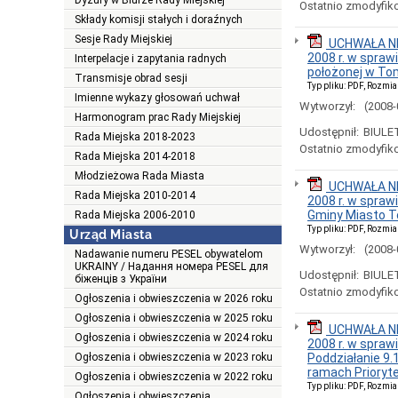
Dyżury w Biurze Rady Miejskiej
Ostatnio zmodyfik
Składy komisji stałych i doraźnych
Sesje Rady Miejskiej
UCHWAŁA NR
2008 r. w spraw
Interpelacje i zapytania radnych
położonej w Tom
Transmisje obrad sesji
Typ pliku: PDF, Rozmia
Imienne wykazy głosowań uchwał
Wytworzył:
(2008-
Harmonogram prac Rady Miejskiej
Udostępnił:
BIULE
Rada Miejska 2018-2023
Ostatnio zmodyfik
Rada Miejska 2014-2018
Młodzieżowa Rada Miasta
UCHWAŁA NR
Rada Miejska 2010-2014
2008 r. w spraw
Gminy Miasto T
Rada Miejska 2006-2010
Typ pliku: PDF, Rozmia
Urząd Miasta
Wytworzył:
(2008-
Nadawanie numeru PESEL obywatelom
UKRAINY / Надання номера PESEL для
Udostępnił:
BIULE
біженців з України
Ostatnio zmodyfik
Ogłoszenia i obwieszczenia w 2026 roku
Ogłoszenia i obwieszczenia w 2025 roku
UCHWAŁA NR
Ogłoszenia i obwieszczenia w 2024 roku
2008 r. w spraw
Ogłoszenia i obwieszczenia w 2023 roku
Poddziałanie 9.
ramach Prioryte
Ogłoszenia i obwieszczenia w 2022 roku
Typ pliku: PDF, Rozmia
Ogłoszenia i obwieszczenia