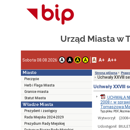
Urząd Miasta w
A
A+
A++
A
A
A
A
Sobota 08.08.2026
Miasto
Strona główna
Prawo
Uchwały XXVIII se
Pieczęcie
Herb i Flaga Miasta
Uchwały XXVIII s
Granice miasta
UCHWAŁA NR
Statut Miasta
2008 r. w spra
Władze Miasta
Tomaszowa Ma
Prezydent i zastępcy
Typ pliku: PDF, Rozmia
Rada Miejska 2024-2029
Wytworzył:
(2008-
Prezydium Rady Miejskiej
Udostępnił:
BIULE