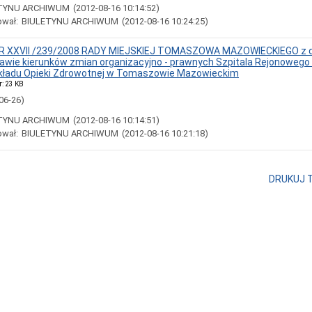
TYNU ARCHIWUM
(2012-08-16 10:14:52)
ował:
BIULETYNU ARCHIWUM
(2012-08-16 10:24:25)
 XXVII /239/2008 RADY MIEJSKIEJ TOMASZOWA MAZOWIECKIEGO z d
rawie kierunków zmian organizacyjno - prawnych Szpitala Rejonoweg
kładu Opieki Zdrowotnej w Tomaszowie Mazowieckim
r: 23 KB
06-26)
TYNU ARCHIWUM
(2012-08-16 10:14:51)
ował:
BIULETYNU ARCHIWUM
(2012-08-16 10:21:18)
DRUKUJ 