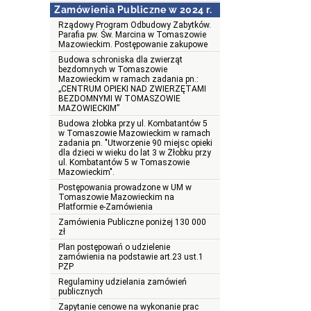
Zamówienia Publiczne w 2024 r.
Rządowy Program Odbudowy Zabytków.
Parafia pw. Św. Marcina w Tomaszowie
Mazowieckim. Postępowanie zakupowe
Budowa schroniska dla zwierząt
bezdomnych w Tomaszowie
Mazowieckim w ramach zadania pn.:
„CENTRUM OPIEKI NAD ZWIERZĘTAMI
BEZDOMNYMI W TOMASZOWIE
MAZOWIECKIM”
Budowa żłobka przy ul. Kombatantów 5
w Tomaszowie Mazowieckim w ramach
zadania pn. "Utworzenie 90 miejsc opieki
dla dzieci w wieku do lat 3 w Żłobku przy
ul. Kombatantów 5 w Tomaszowie
Mazowieckim".
Postępowania prowadzone w UM w
Tomaszowie Mazowieckim na
Platformie e-Zamówienia
Zamówienia Publiczne poniżej 130 000
zł
Plan postępowań o udzielenie
zamówienia na podstawie art.23 ust.1
PZP
Regulaminy udzielania zamówień
publicznych
Zapytanie cenowe na wykonanie prac