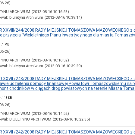
06-26)
TYNU ARCHIWUM
(2012-08-16 10:16:53)
ował:
biuletynu Archiwum
(2012-08-16 10:39:14)
 XXVIII/244/2008 RADY MIEJSKIEJ TOMASZOWA MAZOWIECKIEGO z d
ie przyjęcia "Wieloletniego Planu Inwestycyjnego dla miasta Tomasz
r: 1 MB
06-26)
TYNU ARCHIWUM
(2012-08-16 10:16:52)
ował:
biuletynu Archiwum
(2012-08-16 10:39:29)
 XXVII /243/2008 RADY MIEJSKIEJ TOMASZOWA MAZOWIECKIEGO z d
rawie udzielenia pomocy finansowej Powiatowi Tomaszowskiemu na re
ont chodników w ciągach dróg powiatowych na terenie Miasta Tom
"
r: 113 KB
06-26)
TYNU ARCHIWUM
(2012-08-16 10:14:52)
ował:
BIULETYNU ARCHIWUM
(2012-08-16 10:22:35)
 XXVII /242/2008 RADY MIEJSKIEJ TOMASZOWA MAZOWIECKIEGO z d