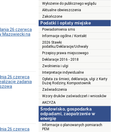
Wyłożenie do publicznego wglądu
Aktualne obwieszczenia
Zakończone
Podatki i opłaty miejske
ania 26 czerwca
Powiadomienia sms
ów Mazowiecki na
Informacje ogólne / Kontakt
2026 Stawki
podatku/Deklaracje/Uchwały
Przepisy prawa miejscowego
Deklaracje 2016 - 2018
Zwolnienia i ulgi
Interpretacje indywidualne
nia 26 czerwca
Opłata za śmieci, deklaracja, ulgi z Karty
alizacje zadania
Dużej Rodziny, Kompostownik
aszowa
Zaświadczenia
Wzory druków zaświadczeń i wniosków
AKCYZA
Środowisko, gospodarka
odpadami, zaopatrzenie w
energię
Informacje o planowanych pomiarach
nia 26 czerwca
PEM