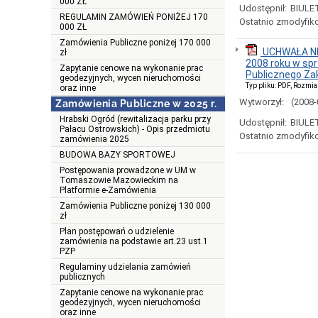
000 ZŁ
Udostępnił:
BIULE
REGULAMIN ZAMÓWIEŃ PONIŻEJ 170
Ostatnio zmodyfik
000 ZŁ
Zamówienia Publiczne poniżej 170 000
UCHWAŁA NR
zł
2008 roku w sp
Zapytanie cenowe na wykonanie prac
Publicznego Za
geodezyjnych, wycen nieruchomości
Typ pliku: PDF, Rozmia
oraz inne
Wytworzył:
(2008-
Zamówienia Publiczne w 2025 r.
Hrabski Ogród (rewitalizacja parku przy
Udostępnił:
BIULE
Pałacu Ostrowskich) - Opis przedmiotu
Ostatnio zmodyfik
zamówienia 2025
BUDOWA BAZY SPORTOWEJ
Postępowania prowadzone w UM w
Tomaszowie Mazowieckim na
Platformie e-Zamówienia
Zamówienia Publiczne poniżej 130 000
zł
Plan postępowań o udzielenie
zamówienia na podstawie art.23 ust.1
PZP
Regulaminy udzielania zamówień
publicznych
Zapytanie cenowe na wykonanie prac
geodezyjnych, wycen nieruchomości
oraz inne