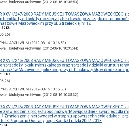
ował:
biuletynu Archiwum
(2012-08-16 10:35:53)
 XXVIII/247/2008 RADY MIEJSKIEJ TOMASZOWA MAZOWIECKIEGO z d
ie bonifikaty od opłaty rocznej z tytułu trwałego zarządu nieruchomo
aszowie Mazowieckim przy ul. Strzeleckiej nr 12
r: 32 KB
06-26)
TYNU ARCHIWUM
(2012-08-16 10:16:53)
ował:
biuletynu Archiwum
(2012-08-16 10:35:44)
 XXVIII/246/2008 RADY MIEJSKIEJ TOMASZOWA MAZOWIECKIEGO z d
ie sprzedaży lokalu mieszkalnego oraz sprzedaży działki gruntu stan
omaszów Mazowiecki położonej przy ul. Piaskowej 56, w drodze bezp
r: 33 KB
06-26)
TYNU ARCHIWUM
(2012-08-16 10:16:53)
ował:
biuletynu Archiwum
(2012-08-16 10:35:32)
 XXVIII/245/2008 RADY MIEJSKIEJ TOMASZOWA MAZOWIECKIEGO z d
ie zatwierdzenia projektu pod nazwą "Mówiąc ładnie - świat jest dla mn
1.1 Zmniejszenie nierówności w stopniu upowszechnienia edukacji prz
tu IX Programu Operacyjnego Kapitał Ludzki 2007-2013
r: 734 KB