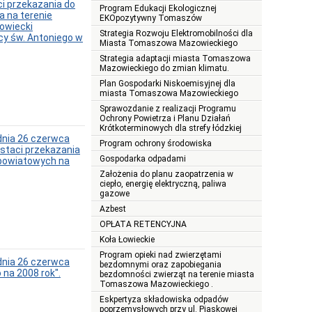
i przekazania do
Program Edukacji Ekologicznej
a na terenie
EKOpozytywny Tomaszów
owiecki
Strategia Rozwoju Elektromobilności dla
cy św. Antoniego w
Miasta Tomaszowa Mazowieckiego
Strategia adaptacji miasta Tomaszowa
Mazowieckiego do zmian klimatu.
Plan Gospodarki Niskoemisyjnej dla
miasta Tomaszowa Mazowieckiego
Sprawozdanie z realizacji Programu
Ochrony Powietrza i Planu Działań
Krótkoterminowych dla strefy łódzkiej
nia 26 czerwca
Program ochrony środowiska
staci przekazania
Gospodarka odpadami
 powiatowych na
Założenia do planu zaopatrzenia w
ciepło, energię elektryczną, paliwa
gazowe
Azbest
OPŁATA RETENCYJNA
Koła Łowieckie
Program opieki nad zwierzętami
nia 26 czerwca
bezdomnymi oraz zapobiegania
na 2008 rok".
bezdomności zwierząt na terenie miasta
Tomaszowa Mazowieckiego .
Eskpertyza składowiska odpadów
poprzemysłowych przy ul. Piaskowej