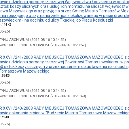
rawie udzielenia pomocy rzeczowej Województwu Łódzkiemu w postac
ztuk koszy ulicznych oraz usługi ich montażu na ulicach województw
wa Mazowiekigo oraz przyjęcia przez Gminę Miasto Tomaszów Maz
a i bieżącego utrzymania zieleńca zlokalizowanego w pasie drogi uli
wieckim - na odcinku od ulicy Tkackiej do Placu Kościuszki
r: 114 KB
06-26)
TYNU ARCHIWUM
(2012-08-16 10:14:52)
ował:
BIULETYNU ARCHIWUM
(2012-08-16 10:23:52)
 XXVII /241/2008 RADY MIEJSKIEJ TOMASZOWA MAZOWIECKIEGO z d
rawie udzielenia pomocy rzeczowej Powiatowi Tomaszowskiemu w po
60 sztuk koszy ulicznych z przeznaczeniem do ustawienia na ulicach
a Tomaszowa Mazowieckigo.
r: 86 KB
06-26)
TYNU ARCHIWUM
(2012-08-16 10:14:52)
ował:
BIULETYNU ARCHIWUM
(2012-08-16 10:21:49)
 XXVII /240/2008 RADY MIEJSKIEJ TOMASZOWA MAZOWIECKIEGO z d
rawie dokonania zmian w "Budżecie Miasta Tomaszowa Mazowieckigo 
r: 2 MB
06-26)