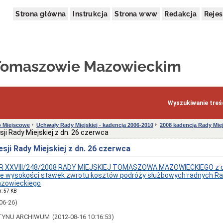
Strona główna
Instrukcja
Strona www
Redakcja
Rejes
 Tomaszowie Mazowieckim
Wyszukiwanie treśc
 Miejscowe
Uchwały Rady Miejskiej - kadencja 2006-2010
2008 kadencja Rady Miej
sji Rady Miejskiej z dn. 26 czerwca
esji Rady Miejskiej z dn. 26 czerwca
 XXVIII/248/2008 RADY MIEJSKIEJ TOMASZOWA MAZOWIECKIEGO z d
wie wysokości stawek zwrotu kosztów podróży służbowych radnych Rad
zowieckiego
r: 57 KB
06-26)
TYNU ARCHIWUM
(2012-08-16 10:16:53)