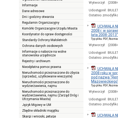
Wytworzył:
(2008-
Informacje
Udostępnił:
BIULE
Dane adresowe
Ostatnio zmodyfik
Dni i godziny otwarcia
Regulamin Organizacyjny
UCHWAŁA NR
Komórki Organizacyjne Urzędu Miasta
2008 r. w spraw
Koordynator do spraw dostępności
lata 2008-2013"
Typ pliku: PDF, Rozmia
Standardy Ochrony Małoletnich
Wytworzył:
(2008-
Ochrona danych osobowych
Informacje o naborze na wolne
Udostępnił:
BIULE
stanowiska urzędnicze
Ostatnio zmodyfik
Rejestry i archiwum
Nieodpłatna pomoc prawna
UCHWAŁA NR
Nieruchomości przeznaczone do zbycia
2008 roku w sp
(sprzedaż, użytkowanie wieczyste)
pod nazwa "Rem
Mazowieckiego
Nieruchomości przeznaczone do
wydzierżawienia, najmu
Typ pliku: PDF, Rozmia
Wytworzył:
(2008-
Nieruchomości przeznaczone do
wydzierżawienia, najmu (Zarząd Dróg i
Utrzymania Miasta)
Udostępnił:
BIULE
Ostatnio zmodyfik
Język Migowy w UM
Zbędne składniki majątku
UCHWAŁA NR
Skargi i wnioski, petycje