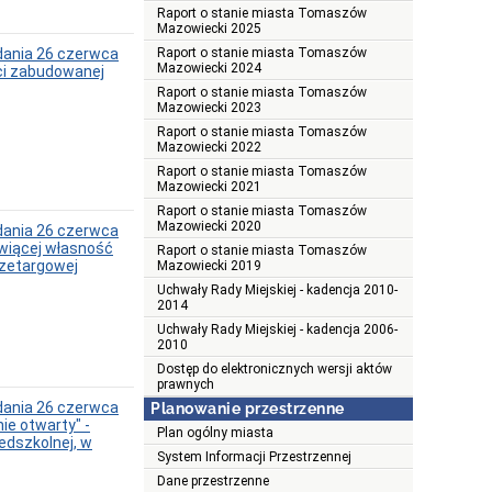
Raport o stanie miasta Tomaszów
Mazowiecki 2025
ania 26 czerwca
Raport o stanie miasta Tomaszów
Mazowiecki 2024
ści zabudowanej
Raport o stanie miasta Tomaszów
Mazowiecki 2023
Raport o stanie miasta Tomaszów
Mazowiecki 2022
Raport o stanie miasta Tomaszów
Mazowiecki 2021
Raport o stanie miasta Tomaszów
Mazowiecki 2020
ania 26 czerwca
owiącej własność
Raport o stanie miasta Tomaszów
rzetargowej
Mazowiecki 2019
Uchwały Rady Miejskiej - kadencja 2010-
2014
Uchwały Rady Miejskiej - kadencja 2006-
2010
Dostęp do elektronicznych wersji aktów
prawnych
ania 26 czerwca
Planowanie przestrzenne
ie otwarty" -
Plan ogólny miasta
edszkolnej, w
System Informacji Przestrzennej
Dane przestrzenne