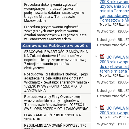
2008 roku w sp
Procedura dokonywania zgłoszeń
użytowania 30 s
wewnętrznych naruszeń prawa i
miasta Tomaszo
podejmowania działań następczych w
zagospodarowani
Urzędzie Miasta w Tomaszowie
Tomaszowie Mazo
Mazowieckim
Typ pliku: PDF, Rozmia
Procedura przyjmowania zgłoszeń
zewnętrznych oraz podejmowania
Wytworzył:
(2008-
działań następczych w Urzędzie Miasta
w Tomaszowie Mazowieckim
Udostępnił:
BIULE
Ostatnio zmodyfik
Zamówienia Publiczne w 2026 r.
SZACOWANIE WARTOŚCI ZAMÓWIENIA
NA Zakup i dostawę 13 autobusów z
UCHWAŁA NR
napędem elektrycznym wraz z dostawą
2008 roku w sp
7 stacji ładowania pojazdów
do uzytowania 
elektrycznych
terenie miast
Rozbudowa i przebudowa budynku i jego
Typ pliku: PDF, Rozmia
adaptacja na cele kulturalne kinoteatr
Wytworzył:
(2008-
Włókniarz - Rewitalizcja terenów miasta -
"CZĘŚĆ IV SWZ - OPIS PRZEDMIOTU
ZAMÓWIENIA"
Udostępnił:
BIULE
Ostatnio zmodyfik
Rozbudowa ulicy Elizy Orzeszkowej
wraz z odcinkiem ulicy Legionów w
Tomaszowie Mazowieckim.- "CZĘŚĆ III
UCHWAŁA NR
SWZ - OPIS PRZEDMIOTU ZAMÓWIENIA"
2008 roku w sp
PLAN ZAMÓWIEŃ PUBLICZNYCH NA
Typ pliku: PDF, Rozmia
2026 ROK
Wytworzył:
(2008-
REGULAMIN ZAMÓWIEŃ POWYŻEJ 170