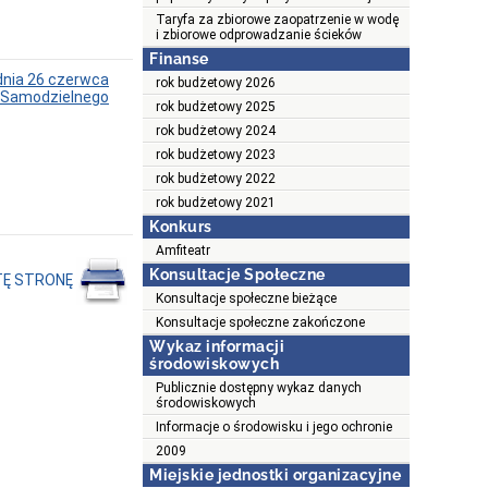
Taryfa za zbiorowe zaopatrzenie w wodę
i zbiorowe odprowadzanie ścieków
Finanse
nia 26 czerwca
rok budżetowy 2026
o Samodzielnego
rok budżetowy 2025
rok budżetowy 2024
rok budżetowy 2023
rok budżetowy 2022
rok budżetowy 2021
Konkurs
Amfiteatr
Konsultacje Społeczne
TĘ STRONĘ
Konsultacje społeczne bieżące
Konsultacje społeczne zakończone
Wykaz informacji
środowiskowych
Publicznie dostępny wykaz danych
środowiskowych
Informacje o środowisku i jego ochronie
2009
Miejskie jednostki organizacyjne