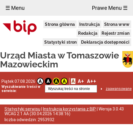
×
☰ Menu
Prawe Menu ☰
Miasto
Strona główna
Instrukcja
Strona www
Pieczęcie
Redakcja
Rejestr zmian
Herb
i
Statystyki stron
Deklaracja dostępności
Flaga
Miasta
Urząd Miasta w Tomaszowie
Granice
miasta
Mazowieckim
Statut
Miasta
Władze
A
A+
A++
A
A
A
A
Piątek 07.08.2026
Miasta
Wyszukiwanie treści w
zaawansowane
serwisie:
Prezydent
i
zastępcy
Rada
Statystyki serwisu
|
Instrukcja korzystania z BIP
| Wersja
3.0.43
Miejska
WCAG 2.1 AA
(
30.04.2026 14:38:16
)
2024-
liczba odwiedzin:
2953932
2029
Prezydium