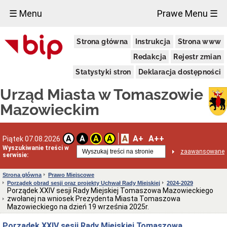
×
☰ Menu
Prawe Menu ☰
Miasto
Strona główna
Instrukcja
Strona www
Pieczęcie
Redakcja
Rejestr zmian
Herb
i
Statystyki stron
Deklaracja dostępności
Flaga
Miasta
Urząd Miasta w Tomaszowie
Granice
miasta
Mazowieckim
Statut
Miasta
Władze
A
A+
A++
A
A
A
A
Piątek 07.08.2026
Miasta
Wyszukiwanie treści w
zaawansowane
serwisie:
Prezydent
i
zastępcy
Strona główna
Prawo Miejscowe
Porządek obrad sesji oraz projekty Uchwał Rady Miejskiej
2024-2029
Rada
Porządek XXIV sesji Rady Miejskiej Tomaszowa Mazowieckiego
Miejska
zwołanej na wniosek Prezydenta Miasta Tomaszowa
2024-
Mazowieckiego na dzień 19 września 2025r.
2029
Prezydium
Porządek XXIV sesji Rady Miejskiej Tomaszowa