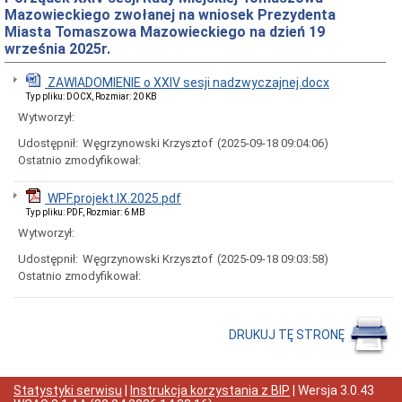
Rady
Mazowieckiego zwołanej na wniosek Prezydenta
Miejskiej
Miasta Tomaszowa Mazowieckiego na dzień 19
Dyżury
września 2025r.
w
Biurze
Rady
ZAWIADOMIENIE o XXIV sesji nadzwyczajnej.docx
Miejskiej
Typ pliku: DOCX, Rozmiar: 20 KB
Wytworzył:
Składy
komisji
Udostępnił:
Węgrzynowski Krzysztof
(2025-09-18 09:04:06)
stałych
Ostatnio zmodyfikował:
i
doraźnych
Sesje
WPF.projekt.IX.2025.pdf
Rady
Typ pliku: PDF, Rozmiar: 6 MB
Miejskiej
Wytworzył:
Interpelacje
Udostępnił:
Węgrzynowski Krzysztof
(2025-09-18 09:03:58)
i
zapytania
Ostatnio zmodyfikował:
radnych
Transmisje
obrad
DRUKUJ TĘ STRONĘ
sesji
Imienne
wykazy
Statystyki serwisu
|
Instrukcja korzystania z BIP
| Wersja
3.0.43
głosowań