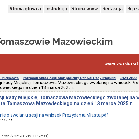
Strona główna
Instrukcja
Strona www
Redakcja
Rejes
 Tomaszowie Mazowieckim
Wyszukiwanie treśc
 Miejscowe
Porządek obrad sesji oraz projekty Uchwał Rady Miejskiej
2024-2029
ji Rady Miejskiej Tomaszowa Mazowieckiego zwołanej na wniosek Pr
ieckiego na dzień 13 marca 2025 r.
sji Rady Miejskiej Tomaszowa Mazowieckiego zwołanej na 
ta Tomaszowa Mazowieckiego na dzień 13 marca 2025 r.
ie o zwolaniu sesji na wniosek Prezydenta Miasta.pdf
r: 437 KB
 Piotr
(2025-03-12 11:52:31)