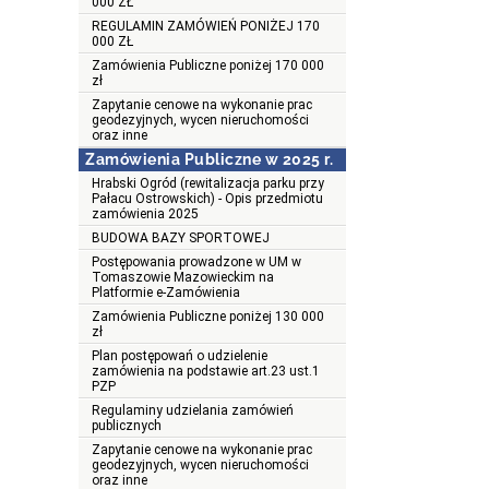
000 ZŁ
REGULAMIN ZAMÓWIEŃ PONIŻEJ 170
000 ZŁ
Zamówienia Publiczne poniżej 170 000
zł
Zapytanie cenowe na wykonanie prac
geodezyjnych, wycen nieruchomości
oraz inne
Zamówienia Publiczne w 2025 r.
Hrabski Ogród (rewitalizacja parku przy
Pałacu Ostrowskich) - Opis przedmiotu
zamówienia 2025
BUDOWA BAZY SPORTOWEJ
Postępowania prowadzone w UM w
Tomaszowie Mazowieckim na
Platformie e-Zamówienia
Zamówienia Publiczne poniżej 130 000
zł
Plan postępowań o udzielenie
zamówienia na podstawie art.23 ust.1
PZP
Regulaminy udzielania zamówień
publicznych
Zapytanie cenowe na wykonanie prac
geodezyjnych, wycen nieruchomości
oraz inne