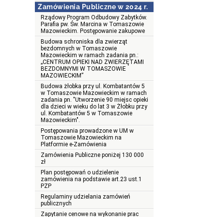
Zamówienia Publiczne w 2024 r.
Rządowy Program Odbudowy Zabytków.
Parafia pw. Św. Marcina w Tomaszowie
Mazowieckim. Postępowanie zakupowe
Budowa schroniska dla zwierząt
bezdomnych w Tomaszowie
Mazowieckim w ramach zadania pn.:
„CENTRUM OPIEKI NAD ZWIERZĘTAMI
BEZDOMNYMI W TOMASZOWIE
MAZOWIECKIM”
Budowa żłobka przy ul. Kombatantów 5
w Tomaszowie Mazowieckim w ramach
zadania pn. "Utworzenie 90 miejsc opieki
dla dzieci w wieku do lat 3 w Żłobku przy
ul. Kombatantów 5 w Tomaszowie
Mazowieckim".
Postępowania prowadzone w UM w
Tomaszowie Mazowieckim na
Platformie e-Zamówienia
Zamówienia Publiczne poniżej 130 000
zł
Plan postępowań o udzielenie
zamówienia na podstawie art.23 ust.1
PZP
Regulaminy udzielania zamówień
publicznych
Zapytanie cenowe na wykonanie prac