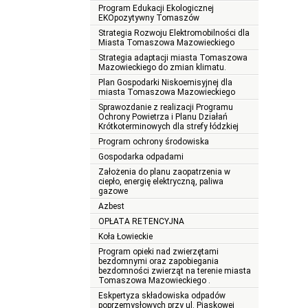
Program Edukacji Ekologicznej
EKOpozytywny Tomaszów
Strategia Rozwoju Elektromobilności dla
Miasta Tomaszowa Mazowieckiego
Strategia adaptacji miasta Tomaszowa
Mazowieckiego do zmian klimatu.
Plan Gospodarki Niskoemisyjnej dla
miasta Tomaszowa Mazowieckiego
Sprawozdanie z realizacji Programu
Ochrony Powietrza i Planu Działań
Krótkoterminowych dla strefy łódzkiej
Program ochrony środowiska
Gospodarka odpadami
Założenia do planu zaopatrzenia w
ciepło, energię elektryczną, paliwa
gazowe
Azbest
OPŁATA RETENCYJNA
Koła Łowieckie
Program opieki nad zwierzętami
bezdomnymi oraz zapobiegania
bezdomności zwierząt na terenie miasta
Tomaszowa Mazowieckiego .
Eskpertyza składowiska odpadów
poprzemysłowych przy ul. Piaskowej