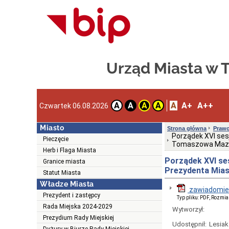
Urząd Miasta w
A
A+
A++
A
A
A
A
Czwartek 06.08.2026
Miasto
Strona główna
Prawo
Porządek XVI ses
Pieczęcie
Tomaszowa Mazow
Herb i Flaga Miasta
Porządek XVI se
Granice miasta
Prezydenta Mias
Statut Miasta
Władze Miasta
zawiadomien
Prezydent i zastępcy
Typ pliku: PDF, Rozmia
Rada Miejska 2024-2029
Wytworzył:
Prezydium Rady Miejskiej
Udostępnił:
Lesiak