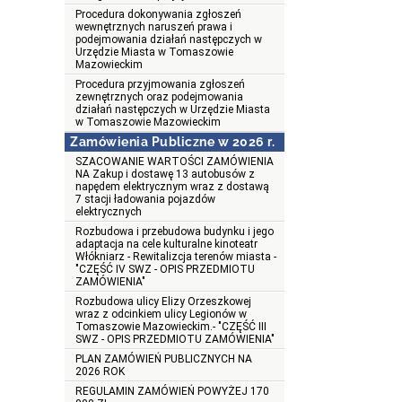
Procedura dokonywania zgłoszeń
wewnętrznych naruszeń prawa i
podejmowania działań następczych w
Urzędzie Miasta w Tomaszowie
Mazowieckim
Procedura przyjmowania zgłoszeń
zewnętrznych oraz podejmowania
działań następczych w Urzędzie Miasta
w Tomaszowie Mazowieckim
Zamówienia Publiczne w 2026 r.
SZACOWANIE WARTOŚCI ZAMÓWIENIA
NA Zakup i dostawę 13 autobusów z
napędem elektrycznym wraz z dostawą
7 stacji ładowania pojazdów
elektrycznych
Rozbudowa i przebudowa budynku i jego
adaptacja na cele kulturalne kinoteatr
Włókniarz - Rewitalizcja terenów miasta -
"CZĘŚĆ IV SWZ - OPIS PRZEDMIOTU
ZAMÓWIENIA"
Rozbudowa ulicy Elizy Orzeszkowej
wraz z odcinkiem ulicy Legionów w
Tomaszowie Mazowieckim.- "CZĘŚĆ III
SWZ - OPIS PRZEDMIOTU ZAMÓWIENIA"
PLAN ZAMÓWIEŃ PUBLICZNYCH NA
2026 ROK
REGULAMIN ZAMÓWIEŃ POWYŻEJ 170