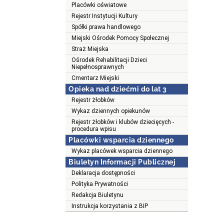
Placówki oświatowe
Rejestr Instytucji Kultury
Spółki prawa handlowego
Miejski Ośrodek Pomocy Społecznej
Straż Miejska
Ośrodek Rehabilitacji Dzieci
Niepełnosprawnych
Cmentarz Miejski
Opieka nad dziećmi do lat 3
Rejestr żłobków
Wykaz dziennych opiekunów
Rejestr żłobków i klubów dziecięcych -
procedura wpisu
Placówki wsparcia dziennego
Wykaz placówek wsparcia dziennego
Biuletyn Informacji Publicznej
Deklaracja dostępności
Polityka Prywatności
Redakcja Biuletynu
Instrukcja korzystania z BIP