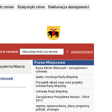
tr zmian
Statystyki stron
Deklaracja dostępności
i w serwisie:
zaawansowane
Prawo Miejscowe
ezydenta Miasta
Baza Aktów Własnych - zarządzenia i
uchwały
Apele i rezolucje Rady Miejskiej
wniosek
Porządek obrad sesji oraz projekty
Uchwał Rady Miejskiej
Uchwały Rady Miejskiej
Zarządzenia Prezydenta Miasta - 2004-
2012
raporty, sprawozdania, plany, programy,
polityki, strategie