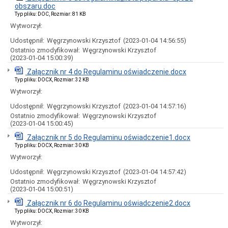
uchwał
obszaru.doc
Harmonogram
Typ pliku: DOC, Rozmiar: 81 KB
prac
Wytworzył:
Rady
Miejskiej
Udostępnił:
Węgrzynowski Krzysztof
(2023-01-04 14:56:55)
Ostatnio zmodyfikował:
Węgrzynowski Krzysztof
Rada
(2023-01-04 15:00:39)
Miejska
2018-
Załącznik nr 4 do Regulaminu oświadczenie.docx
2023
Typ pliku: DOCX, Rozmiar: 32 KB
Rada
Wytworzył:
Miejska
2014-
Udostępnił:
Węgrzynowski Krzysztof
(2023-01-04 14:57:16)
2018
Ostatnio zmodyfikował:
Węgrzynowski Krzysztof
(2023-01-04 15:00:45)
Młodzieżowa
Rada
Załącznik nr 5 do Regulaminu oświadczenie1.docx
Miasta
Typ pliku: DOCX, Rozmiar: 30 KB
Rada
Wytworzył:
Miejska
2010-
Udostępnił:
Węgrzynowski Krzysztof
(2023-01-04 14:57:42)
2014
Ostatnio zmodyfikował:
Węgrzynowski Krzysztof
Rada
(2023-01-04 15:00:51)
Miejska
Załącznik nr 6 do Regulaminu oświadczenie2.docx
2006-
Typ pliku: DOCX, Rozmiar: 30 KB
2010
Wytworzył:
Urząd