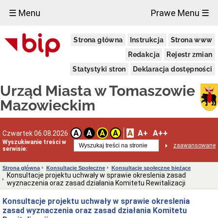
×
☰ Menu
Prawe Menu ☰
Miasto
Strona główna
Instrukcja
Strona www
Pieczęcie
Redakcja
Rejestr zmian
Herb
i
Statystyki stron
Deklaracja dostępności
Flaga
Miasta
Urząd Miasta w Tomaszowie
Granice
miasta
Mazowieckim
Statut
Miasta
Władze
A
A+
A++
A
A
A
A
Czwartek 06.08.2026
Miasta
Wyszukiwanie treści w
zaawansowane
serwisie:
Prezydent
i
zastępcy
Strona główna
Konsultacje Społeczne
Konsultacje społeczne bieżące
Konsultacje projektu uchwały w sprawie okreslenia zasad
Rada
wyznaczenia oraz zasad działania Komitetu Rewitalizacji
Miejska
2024-
Konsultacje projektu uchwały w sprawie okreslenia
2029
zasad wyznaczenia oraz zasad działania Komitetu
Prezydium