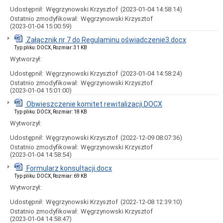
Miasta
Udostępnił:
Węgrzynowski Krzysztof
(2023-01-04 14:58:14)
Nadawanie
Ostatnio zmodyfikował:
Węgrzynowski Krzysztof
numeru
(2023-01-04 15:00:59)
PESEL
Załącznik nr 7 do Regulaminu oświadczenie3.docx
obywatelom
UKRAINY
Typ pliku: DOCX, Rozmiar: 31 KB
/
Wytworzył:
Надання
номера
Udostępnił:
Węgrzynowski Krzysztof
(2023-01-04 14:58:24)
PESEL
Ostatnio zmodyfikował:
Węgrzynowski Krzysztof
для
(2023-01-04 15:01:00)
біженців
Obwieszczenie komitet rewitalizacji.DOCX
з
України
Typ pliku: DOCX, Rozmiar: 18 KB
Wytworzył:
Ogłoszenia
i
Udostępnił:
Węgrzynowski Krzysztof
(2022-12-09 08:07:36)
obwieszczenia
Ostatnio zmodyfikował:
Węgrzynowski Krzysztof
w
(2023-01-04 14:58:54)
2026
roku
Formularz konsultacji.docx
Ogłoszenia
Typ pliku: DOCX, Rozmiar: 69 KB
i
Wytworzył:
obwieszczenia
w
Udostępnił:
Węgrzynowski Krzysztof
(2022-12-08 12:39:10)
2025
Ostatnio zmodyfikował:
Węgrzynowski Krzysztof
roku
(2023-01-04 14:58:47)