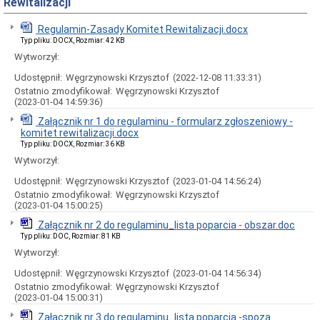
Rewitalizacji
Rady
Miejskiej
Regulamin-Zasady Komitet Rewitalizacji.docx
Dyżury
Typ pliku: DOCX, Rozmiar: 42 KB
w
Biurze
Wytworzył:
Rady
Miejskiej
Udostępnił:
Węgrzynowski Krzysztof
(2022-12-08 11:33:31)
Ostatnio zmodyfikował:
Węgrzynowski Krzysztof
Składy
(2023-01-04 14:59:36)
komisji
stałych
Załącznik nr 1 do regulaminu - formularz zgłoszeniowy -
i
komitet rewitalizacji.docx
doraźnych
Typ pliku: DOCX, Rozmiar: 36 KB
Sesje
Wytworzył:
Rady
Miejskiej
Udostępnił:
Węgrzynowski Krzysztof
(2023-01-04 14:56:24)
Ostatnio zmodyfikował:
Węgrzynowski Krzysztof
Interpelacje
(2023-01-04 15:00:25)
i
zapytania
Załącznik nr 2 do regulaminu_lista poparcia - obszar.doc
radnych
Typ pliku: DOC, Rozmiar: 81 KB
Transmisje
Wytworzył:
obrad
sesji
Udostępnił:
Węgrzynowski Krzysztof
(2023-01-04 14:56:34)
Ostatnio zmodyfikował:
Węgrzynowski Krzysztof
Imienne
(2023-01-04 15:00:31)
wykazy
głosowań
Załącznik nr 3 do regulaminu_lista poparcia -spoza