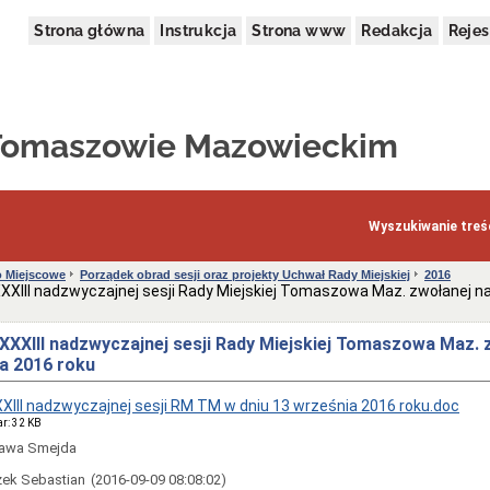
Strona główna
Instrukcja
Strona www
Redakcja
Rejes
 Tomaszowie Mazowieckim
Wyszukiwanie treśc
 Miejscowe
Porządek obrad sesji oraz projekty Uchwał Rady Miejskiej
2016
XXIII nadzwyczajnej sesji Rady Miejskiej Tomaszowa Maz. zwołanej na
XXXIII nadzwyczajnej sesji Rady Miejskiej Tomaszowa Maz. 
ia 2016 roku
XIII nadzwyczajnej sesji RM TM w dniu 13 września 2016 roku.doc
ar: 32 KB
awa Smejda
ek Sebastian
(2016-09-09 08:08:02)