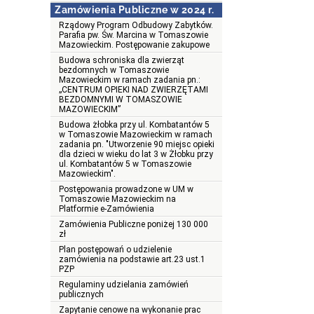
Zamówienia Publiczne w 2024 r.
Rządowy Program Odbudowy Zabytków.
Parafia pw. Św. Marcina w Tomaszowie
Mazowieckim. Postępowanie zakupowe
Budowa schroniska dla zwierząt
bezdomnych w Tomaszowie
Mazowieckim w ramach zadania pn.:
„CENTRUM OPIEKI NAD ZWIERZĘTAMI
BEZDOMNYMI W TOMASZOWIE
MAZOWIECKIM”
Budowa żłobka przy ul. Kombatantów 5
w Tomaszowie Mazowieckim w ramach
zadania pn. "Utworzenie 90 miejsc opieki
dla dzieci w wieku do lat 3 w Żłobku przy
ul. Kombatantów 5 w Tomaszowie
Mazowieckim".
Postępowania prowadzone w UM w
Tomaszowie Mazowieckim na
Platformie e-Zamówienia
Zamówienia Publiczne poniżej 130 000
zł
Plan postępowań o udzielenie
zamówienia na podstawie art.23 ust.1
PZP
Regulaminy udzielania zamówień
publicznych
Zapytanie cenowe na wykonanie prac