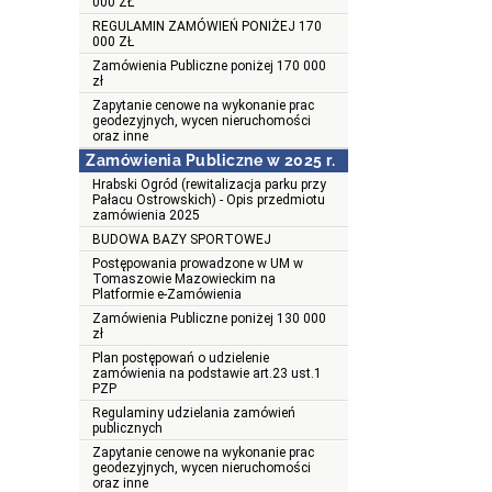
000 ZŁ
REGULAMIN ZAMÓWIEŃ PONIŻEJ 170
000 ZŁ
Zamówienia Publiczne poniżej 170 000
zł
Zapytanie cenowe na wykonanie prac
geodezyjnych, wycen nieruchomości
oraz inne
Zamówienia Publiczne w 2025 r.
Hrabski Ogród (rewitalizacja parku przy
Pałacu Ostrowskich) - Opis przedmiotu
zamówienia 2025
BUDOWA BAZY SPORTOWEJ
Postępowania prowadzone w UM w
Tomaszowie Mazowieckim na
Platformie e-Zamówienia
Zamówienia Publiczne poniżej 130 000
zł
Plan postępowań o udzielenie
zamówienia na podstawie art.23 ust.1
PZP
Regulaminy udzielania zamówień
publicznych
Zapytanie cenowe na wykonanie prac
geodezyjnych, wycen nieruchomości
oraz inne