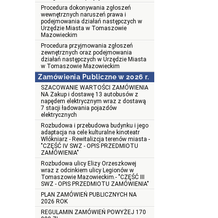
Procedura dokonywania zgłoszeń
wewnętrznych naruszeń prawa i
podejmowania działań następczych w
Urzędzie Miasta w Tomaszowie
Mazowieckim
Procedura przyjmowania zgłoszeń
zewnętrznych oraz podejmowania
działań następczych w Urzędzie Miasta
w Tomaszowie Mazowieckim
Zamówienia Publiczne w 2026 r.
SZACOWANIE WARTOŚCI ZAMÓWIENIA
NA Zakup i dostawę 13 autobusów z
napędem elektrycznym wraz z dostawą
7 stacji ładowania pojazdów
elektrycznych
Rozbudowa i przebudowa budynku i jego
adaptacja na cele kulturalne kinoteatr
Włókniarz - Rewitalizcja terenów miasta -
"CZĘŚĆ IV SWZ - OPIS PRZEDMIOTU
ZAMÓWIENIA"
Rozbudowa ulicy Elizy Orzeszkowej
wraz z odcinkiem ulicy Legionów w
Tomaszowie Mazowieckim.- "CZĘŚĆ III
SWZ - OPIS PRZEDMIOTU ZAMÓWIENIA"
PLAN ZAMÓWIEŃ PUBLICZNYCH NA
2026 ROK
REGULAMIN ZAMÓWIEŃ POWYŻEJ 170