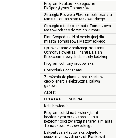
Program Edukacji Ekologicznej
EKOpozytywny Tomaszów
Strategia Rozwoju Elektromobilności dla
Miasta Tomaszowa Mazowieckiego
Strategia adaptacji miasta Tomaszowa
Mazowieckiego do zmian klimatu.
Plan Gospodarki Niskoemisyjnej dla
miasta Tomaszowa Mazowieckiego
Sprawozdanie z realizacji Programu
Ochrony Powietrza i Planu Działań
Krótkoterminowych dla strefy łódzkiej
Program ochrony środowiska
Gospodarka odpadami
Założenia do planu zaopatrzenia w
ciepło, energię elektryczną, paliwa
gazowe
Azbest
OPŁATA RETENCYJNA
Koła Łowieckie
Program opieki nad zwierzętami
bezdomnymi oraz zapobiegania
bezdomności zwierząt na terenie miasta
Tomaszowa Mazowieckiego .
Eskpertyza składowiska odpadów
poprzemysłowych przy ul. Piaskowej