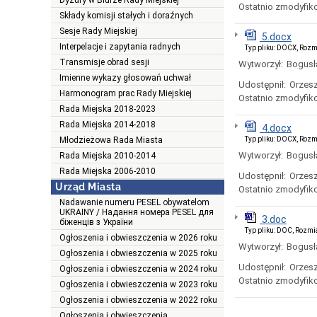
Dyżury w Biurze Rady Miejskiej
Ostatnio zmodyfik
Składy komisji stałych i doraźnych
Sesje Rady Miejskiej
5.docx
Interpelacje i zapytania radnych
Typ pliku: DOCX, Rozm
Transmisje obrad sesji
Wytworzył:
Bogusł
Imienne wykazy głosowań uchwał
Udostępnił:
Orzesz
Harmonogram prac Rady Miejskiej
Ostatnio zmodyfik
Rada Miejska 2018-2023
Rada Miejska 2014-2018
4.docx
Młodzieżowa Rada Miasta
Typ pliku: DOCX, Rozm
Wytworzył:
Bogusł
Rada Miejska 2010-2014
Rada Miejska 2006-2010
Udostępnił:
Orzesz
Urząd Miasta
Ostatnio zmodyfik
Nadawanie numeru PESEL obywatelom
UKRAINY / Надання номера PESEL для
3.doc
біженців з України
Typ pliku: DOC, Rozmi
Ogłoszenia i obwieszczenia w 2026 roku
Wytworzył:
Bogusł
Ogłoszenia i obwieszczenia w 2025 roku
Udostępnił:
Orzesz
Ogłoszenia i obwieszczenia w 2024 roku
Ostatnio zmodyfik
Ogłoszenia i obwieszczenia w 2023 roku
Ogłoszenia i obwieszczenia w 2022 roku
Ogłoszenia i obwieszczenia