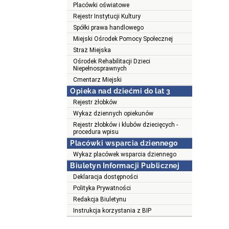
Placówki oświatowe
Rejestr Instytucji Kultury
Spółki prawa handlowego
Miejski Ośrodek Pomocy Społecznej
Straż Miejska
Ośrodek Rehabilitacji Dzieci
Niepełnosprawnych
Cmentarz Miejski
Opieka nad dziećmi do lat 3
Rejestr żłobków
Wykaz dziennych opiekunów
Rejestr żłobków i klubów dziecięcych -
procedura wpisu
Placówki wsparcia dziennego
Wykaz placówek wsparcia dziennego
Biuletyn Informacji Publicznej
Deklaracja dostępności
Polityka Prywatności
Redakcja Biuletynu
Instrukcja korzystania z BIP