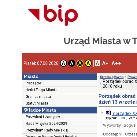
Urząd Miasta w
A
A+
A++
A
A
A
A
Piątek 07.08.2026
Miasto
Strona główna
Prawo
Porządek obrad X
Pieczęcie
2016 roku
Herb i Flaga Miasta
Porządek obrad 
Granice miasta
dzień 13 wrześn
Statut Miasta
Władze Miasta
porządek XX
Prezydent i zastępcy
Typ pliku: DOC, Rozmi
Rada Miejska 2024-2029
Wytworzył:
Bogusł
Prezydium Rady Miejskiej
Udostępnił:
Orzesz