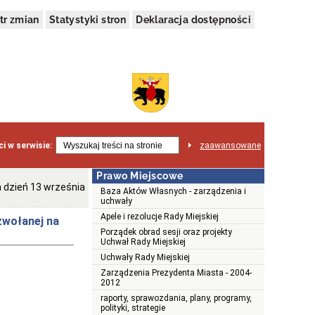
tr zmian
Statystyki stron
Deklaracja dostępności
i w serwisie:
zaawansowane
Prawo Miejscowe
 dzień 13 września
Baza Aktów Własnych - zarządzenia i
uchwały
Apele i rezolucje Rady Miejskiej
zwołanej na
Porządek obrad sesji oraz projekty
Uchwał Rady Miejskiej
Uchwały Rady Miejskiej
Zarządzenia Prezydenta Miasta - 2004-
2012
raporty, sprawozdania, plany, programy,
polityki, strategie