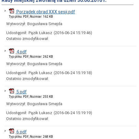
Rady Miejskiej zwołaną na dzień 30.06.2016 r.
Rady
Miejskiej
Porządek obrad XXX sesji.pdf
Dyżury
Typ pliku: PDF, Rozmiar: 162 KB
w
Biurze
Wytworzył:
Bogusława Smejda
Rady
Udostępnił:
Pązik Łukasz
(2016-06-24 15:19:46)
Miejskiej
Ostatnio zmodyfikował:
Składy
komisji
stałych
4.pdf
i
Typ pliku: PDF, Rozmiar: 262 KB
doraźnych
Wytworzył:
Bogusława Smejda
Sesje
Udostępnił:
Pązik Łukasz
(2016-06-24 15:19:18)
Rady
Miejskiej
Ostatnio zmodyfikował:
Interpelacje
i
5.pdf
zapytania
Typ pliku: PDF, Rozmiar: 255 KB
radnych
Wytworzył:
Bogusława Smejda
Transmisje
obrad
Udostępnił:
Pązik Łukasz
(2016-06-24 15:19:19)
sesji
Ostatnio zmodyfikował:
Imienne
wykazy
6.pdf
głosowań
Typ pliku: PDF, Rozmiar: 268 KB