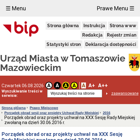
×
☰ Menu
Prawe Menu ☰
Miasto
Strona główna
Instrukcja
Strona www
Pieczęcie
Redakcja
Rejestr zmian
Herb
i
Statystyki stron
Deklaracja dostępności
Flaga
Miasta
Urząd Miasta w Tomaszowie
Granice
miasta
Mazowieckim
Statut
Miasta
Władze
A
A+
A++
A
A
A
A
Czwartek 06.08.2026
Miasta
Wyszukiwanie treści w
zaawansowane
serwisie:
Prezydent
i
zastępcy
Strona główna
Prawo Miejscowe
Porządek obrad sesji oraz projekty Uchwał Rady Miejskiej
2016
Rada
Porządek obrad oraz projekty uchwał na XXX Sesję Rady Miejskiej
Miejska
zwołaną na dzień 30.06.2016 r.
2024-
2029
Porządek obrad oraz projekty uchwał na XXX Sesję
Prezydium