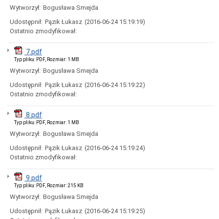
uchwał
Wytworzył:
Bogusława Smejda
Harmonogram
prac
Udostępnił:
Pązik Łukasz
(2016-06-24 15:19:19)
Rady
Ostatnio zmodyfikował:
Miejskiej
Rada
7.pdf
Miejska
Typ pliku: PDF, Rozmiar: 1 MB
2018-
Wytworzył:
Bogusława Smejda
2023
Rada
Udostępnił:
Pązik Łukasz
(2016-06-24 15:19:22)
Miejska
Ostatnio zmodyfikował:
2014-
2018
8.pdf
Młodzieżowa
Typ pliku: PDF, Rozmiar: 1 MB
Rada
Wytworzył:
Bogusława Smejda
Miasta
Rada
Udostępnił:
Pązik Łukasz
(2016-06-24 15:19:24)
Miejska
Ostatnio zmodyfikował:
2010-
2014
9.pdf
Rada
Typ pliku: PDF, Rozmiar: 215 KB
Miejska
Wytworzył:
Bogusława Smejda
2006-
2010
Udostępnił:
Pązik Łukasz
(2016-06-24 15:19:25)
Urząd