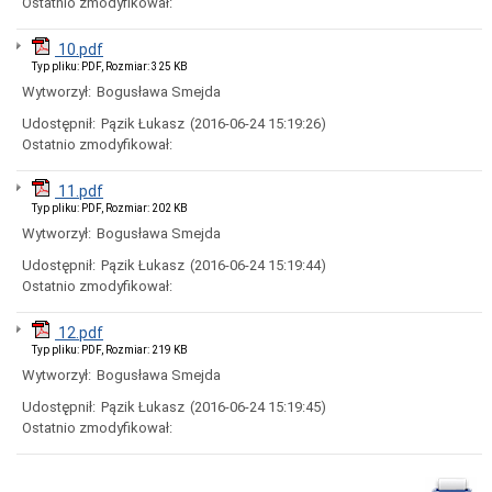
Ostatnio zmodyfikował:
Miasta
Nadawanie
10.pdf
numeru
Typ pliku: PDF, Rozmiar: 325 KB
PESEL
obywatelom
Wytworzył:
Bogusława Smejda
UKRAINY
Udostępnił:
Pązik Łukasz
(2016-06-24 15:19:26)
/
Надання
Ostatnio zmodyfikował:
номера
PESEL
11.pdf
для
Typ pliku: PDF, Rozmiar: 202 KB
біженців
з
Wytworzył:
Bogusława Smejda
України
Udostępnił:
Pązik Łukasz
(2016-06-24 15:19:44)
Ogłoszenia
Ostatnio zmodyfikował:
i
obwieszczenia
w
12.pdf
2026
Typ pliku: PDF, Rozmiar: 219 KB
roku
Wytworzył:
Bogusława Smejda
Ogłoszenia
i
Udostępnił:
Pązik Łukasz
(2016-06-24 15:19:45)
obwieszczenia
Ostatnio zmodyfikował:
w
2025
roku