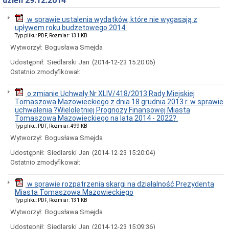
dzień 29.12.2014
Rady
Miejskiej
w sprawie ustalenia wydatków, które nie wygasają z
Dyżury
upływem roku budżetowego 2014.
w
Typ pliku: PDF, Rozmiar: 131 KB
Biurze
Rady
Wytworzył:
Bogusława Smejda
Miejskiej
Udostępnił:
Siedlarski Jan
(2014-12-23 15:20:06)
Składy
Ostatnio zmodyfikował:
komisji
stałych
i
o zmianie Uchwały Nr XLIV/418/2013 Rady Miejskiej
doraźnych
Tomaszowa Mazowieckiego z dnia 18 grudnia 2013 r. w sprawie
uchwalenia ?Wieloletniej Prognozy Finansowej Miasta
Sesje
Tomaszowa Mazowieckiego na lata 2014 - 2022?.
Rady
Typ pliku: PDF, Rozmiar: 499 KB
Miejskiej
Wytworzył:
Bogusława Smejda
Interpelacje
i
Udostępnił:
Siedlarski Jan
(2014-12-23 15:20:04)
zapytania
Ostatnio zmodyfikował:
radnych
Transmisje
w sprawie rozpatrzenia skargi na działalność Prezydenta
obrad
Miasta Tomaszowa Mazowieckiego
sesji
Typ pliku: PDF, Rozmiar: 131 KB
Imienne
Wytworzył:
Bogusława Smejda
wykazy
głosowań
Udostępnił:
Siedlarski Jan
(2014-12-23 15:09:36)