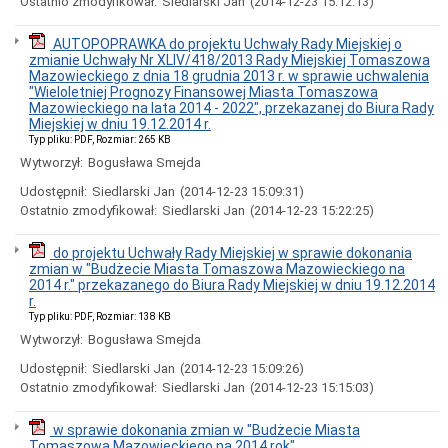
Ostatnio zmodyfikował:
Siedlarski Jan
(2014-12-23 15:12:13)
Miasta
Nadawanie
AUTOPOPRAWKA do projektu Uchwały Rady Miejskiej o
numeru
zmianie Uchwały Nr XLIV/418/2013 Rady Miejskiej Tomaszowa
PESEL
Mazowieckiego z dnia 18 grudnia 2013 r. w sprawie uchwalenia
obywatelom
"Wieloletniej Prognozy Finansowej Miasta Tomaszowa
UKRAINY
Mazowieckiego na lata 2014 - 2022", przekazanej do Biura Rady
/
Miejskiej w dniu 19.12.2014 r.
Надання
Typ pliku: PDF, Rozmiar: 265 KB
номера
PESEL
Wytworzył:
Bogusława Smejda
для
Udostępnił:
Siedlarski Jan
(2014-12-23 15:09:31)
біженців
з
Ostatnio zmodyfikował:
Siedlarski Jan
(2014-12-23 15:22:25)
України
Ogłoszenia
do projektu Uchwały Rady Miejskiej w sprawie dokonania
i
zmian w "Budżecie Miasta Tomaszowa Mazowieckiego na
obwieszczenia
2014 r." przekazanego do Biura Rady Miejskiej w dniu 19.12.2014
w
r.
2026
Typ pliku: PDF, Rozmiar: 138 KB
roku
Wytworzył:
Bogusława Smejda
Ogłoszenia
Udostępnił:
Siedlarski Jan
(2014-12-23 15:09:26)
i
obwieszczenia
Ostatnio zmodyfikował:
Siedlarski Jan
(2014-12-23 15:15:03)
w
2025
w sprawie dokonania zmian w "Budżecie Miasta
roku
Tomaszowa Mazowieckiego na 2014 rok".