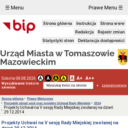
×
☰ Menu
Prawe Menu ☰
Miasto
Strona główna
Instrukcja
Strona www
Pieczęcie
Redakcja
Rejestr zmian
Herb
i
Statystyki stron
Deklaracja dostępności
Flaga
Miasta
Urząd Miasta w Tomaszowie
Granice
miasta
Mazowieckim
Statut
Miasta
Władze
A
A+
A++
A
A
A
A
Sobota 08.08.2026
Miasta
Wyszukiwanie treści w
zaawansowane
serwisie:
Prezydent
i
zastępcy
Strona główna
Prawo Miejscowe
Porządek obrad sesji oraz projekty Uchwał Rady Miejskiej
2014
Rada
Projekty Uchwał na V sesję Rady Miejskiej zwołanej na dzień
Miejska
29.12.2014
2024-
2029
Projekty Uchwał na V sesję Rady Miejskiej zwołanej na
Prezydium