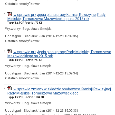
uchwał
Ostatnio zmodyfikował:
Harmonogram
prac
w sprawie przyjęcia planu pracy Komisji Rewizyjnej Rady
Rady
Miejskiej Tomaszowa Mazowieckiego na 2015 rok
Miejskiej
Typ pliku: PDF, Rozmiar: 79 KB
Rada
Wytworzył:
Bogusława Smejda
Miejska
2018-
Udostępnił:
Siedlarski Jan
(2014-12-23 15:09:35)
2023
Ostatnio zmodyfikował:
Rada
Miejska
w sprawie przyjęcia planu pracy Rady Miejskiej Tomaszowa
2014-
Mazowieckiego na 2015 rok
2018
Typ pliku: PDF, Rozmiar: 99 KB
Młodzieżowa
Wytworzył:
Bogusława Smejda
Rada
Miasta
Udostępnił:
Siedlarski Jan
(2014-12-23 15:09:34)
Rada
Ostatnio zmodyfikował:
Miejska
2010-
w sprawie zmiany w składzie osobowym Komisji Rewizyjnej
2014
Rady Miejskiej Tomaszowa Mazowieckiego
Rada
Typ pliku: PDF, Rozmiar: 104 KB
Miejska
Wytworzył:
Bogusława Smejda
2006-
2010
Udostępnił:
Siedlarski Jan
(2014-12-23 15:09:33)
Urząd