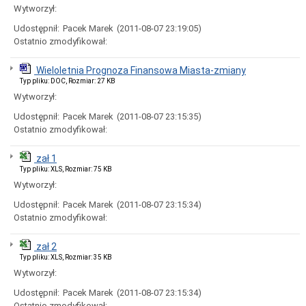
uchwał
Wytworzył:
Harmonogram
Udostępnił:
Pacek Marek
(2011-08-07 23:19:05)
prac
Rady
Ostatnio zmodyfikował:
Miejskiej
Rada
Wieloletnia Prognoza Finansowa Miasta-zmiany
Miejska
Typ pliku: DOC, Rozmiar: 27 KB
2018-
Wytworzył:
2023
Udostępnił:
Pacek Marek
(2011-08-07 23:15:35)
Rada
Miejska
Ostatnio zmodyfikował:
2014-
2018
zał 1
Młodzieżowa
Typ pliku: XLS, Rozmiar: 75 KB
Rada
Wytworzył:
Miasta
Rada
Udostępnił:
Pacek Marek
(2011-08-07 23:15:34)
Miejska
Ostatnio zmodyfikował:
2010-
2014
zał 2
Rada
Typ pliku: XLS, Rozmiar: 35 KB
Miejska
Wytworzył:
2006-
2010
Udostępnił:
Pacek Marek
(2011-08-07 23:15:34)
Urząd
Ostatnio zmodyfikował: