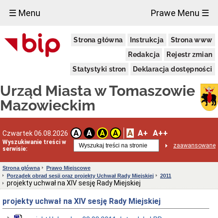
×
☰ Menu
Prawe Menu ☰
Miasto
Strona główna
Instrukcja
Strona www
Pieczęcie
Redakcja
Rejestr zmian
Herb
i
Statystyki stron
Deklaracja dostępności
Flaga
Miasta
Urząd Miasta w Tomaszowie
Granice
miasta
Mazowieckim
Statut
Miasta
Władze
A
A+
A++
A
A
A
A
Czwartek 06.08.2026
Miasta
Wyszukiwanie treści w
zaawansowane
serwisie:
Prezydent
i
zastępcy
Strona główna
Prawo Miejscowe
Porządek obrad sesji oraz projekty Uchwał Rady Miejskiej
2011
Rada
projekty uchwał na XIV sesję Rady Miejskiej
Miejska
2024-
projekty uchwał na XIV sesję Rady Miejskiej
2029
Prezydium