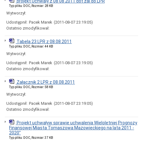
projekt Uchwaly z 08 08 2011 dot zal do LPR
Rady
Miejskiej
Typ pliku: DOC, Rozmiar: 28 KB
Wytworzył:
Dyżury
w
Udostępnił:
Pacek Marek
(2011-08-07 23:19:05)
Biurze
Ostatnio zmodyfikował:
Rady
Miejskiej
Składy
Tabela 23 LPR z 08.08.2011
komisji
Typ pliku: DOC, Rozmiar: 44 KB
stałych
Wytworzył:
i
doraźnych
Udostępnił:
Pacek Marek
(2011-08-07 23:19:05)
Ostatnio zmodyfikował:
Sesje
Rady
Miejskiej
Załącznik 2 LPR z 08.08.2011
Interpelacje
Typ pliku: DOC, Rozmiar: 58 KB
i
Wytworzył:
zapytania
radnych
Udostępnił:
Pacek Marek
(2011-08-07 23:19:05)
Transmisje
Ostatnio zmodyfikował:
obrad
sesji
Projekt uchwaływ sprawie uchwalenia Wieloletniej Prognozy
Imienne
Finansowej Miasta Tomaszowa Mazowieckiego na lata 2011 -
wykazy
2020"
głosowań
Typ pliku: DOC, Rozmiar: 37 KB