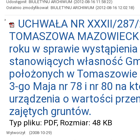
Udostępnił:
BIULETYNU ARCHIWUM
(2012-08-16 11:58:22)
Ostatnio zmodyfikował:
BIULETYNU ARCHIWUM
(2012-08-16 12:02:18)
UCHWAŁA NR XXXII/287/
TOMASZOWA MAZOWIECKIEGO
roku w sprawie wystąpienia
stanowiących własność Gm
położonych w Tomaszowie M
3-go Maja nr 78 i nr 80 na k
urządzenia o wartości prze
zajętych gruntów.
Typ pliku: PDF, Rozmiar: 48 KB
Wytworzył:
(2008-10-29)