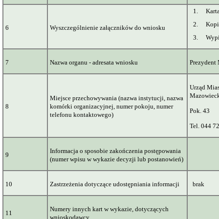
1.
Kart
2.
Kopi
6
Wyszczególnienie załączników do wniosku
3.
Wypi
7
Nazwa organu - adresata wniosku
Prezydent
Urząd Mias
Mazowiec
Miejsce przechowywania (nazwa instytucji, nazwa
8
komórki organizacyjnej, numer pokoju, numer
Pok. 43
telefonu kontaktowego)
Tel. 044 7
Informacja o sposobie zakończenia postępowania
9
(numer wpisu w wykazie decyzji lub postanowień)
10
Zastrzeżenia dotyczące udostępniania informacji
brak
Numery innych kart w wykazie, dotyczących
11
wnioskodawcy