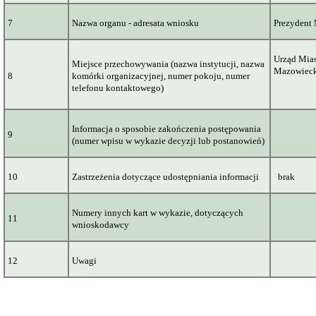
7
Nazwa organu - adresata wniosku
Prezydent
Urząd Mias
Miejsce przechowywania (nazwa instytucji, nazwa
Mazowiec
8
komórki organizacyjnej, numer pokoju, numer
telefonu kontaktowego)
Informacja o sposobie zakończenia postępowania
9
(numer wpisu w wykazie decyzji lub postanowień)
10
Zastrzeżenia dotyczące udostępniania informacji
brak
Numery innych kart w wykazie, dotyczących
11
wnioskodawcy
12
Uwagi