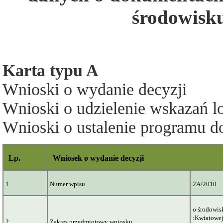
środowisku
Karta typu A
Wnioski o wydanie decyzji
Wnioski o udzielenie wskazań l
Wnioski o ustalenie programu 
Lp.
Wniosek o wydanie decyzji
1
Numer wpisu
2A/2010
o środowis
:Kwiatowe
2
Zakres przedmiotowy wniosku