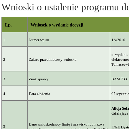
Wnioski o ustalenie programu 
Lp.
Wniosek o wydanie decyzji
1
Numer wpisu
1A/2010
o
wydanie 
2
Zakres przedmiotowy wniosku
elektroene
Tomaszowi
3
Znak sprawy
BAM.7331
4
Data złożenia
07 stycznia
Alicja Sola
działająca
Dane wnioskodawcy (imię i nazwisko lub nazwa
5
PGE Dystr