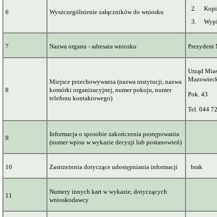
2.
Kopi
6
Wyszczególnienie załączników do wniosku
3.
Wypi
7
Nazwa organu - adresata wniosku
Prezydent
Urząd Mias
Mazowiec
Miejsce przechowywania (nazwa instytucji, nazwa
8
komórki organizacyjnej, numer pokoju, numer
Pok. 43
telefonu kontaktowego)
Tel. 044 7
Informacja o sposobie zakończenia postępowania
9
(numer wpisu w wykazie decyzji lub postanowień)
10
Zastrzeżenia dotyczące udostępniania informacji
brak
Numery innych kart w wykazie, dotyczących
11
wnioskodawcy