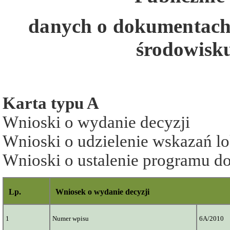
danych
o dokumentach 
środowisku
Karta typu A
Wnioski o wydanie decyzji
Wnioski o udzielenie wskazań l
Wnioski o ustalenie programu 
Lp.
Wniosek o wydanie decyzji
1
Numer wpisu
6A/2010