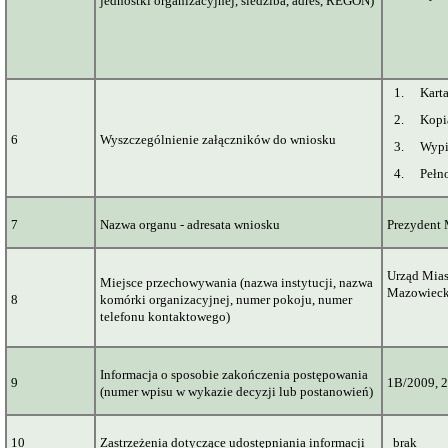
jednostki organizacyjnej, siedziba, adres, REGON)
1.
Kart
2.
Kopi
6
Wyszczególnienie załączników do wniosku
3.
Wypi
4.
Pełn
7
Nazwa organu - adresata wniosku
Prezydent
Urząd Mias
Miejsce przechowywania (nazwa instytucji, nazwa
Mazowieck
8
komórki organizacyjnej, numer pokoju, numer
telefonu kontaktowego)
Informacja o sposobie zakończenia postępowania
9
1B/2009, 
(numer wpisu w wykazie decyzji lub postanowień)
10
Zastrzeżenia dotyczące udostępniania informacji
brak