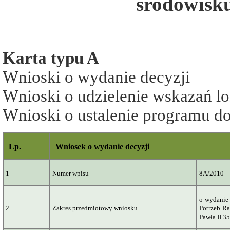
środowisku
Karta typu A
Wnioski o wydanie decyzji
Wnioski o udzielenie wskazań l
Wnioski o ustalenie programu 
Lp.
Wniosek o wydanie decyzji
1
Numer wpisu
8A/2010
o
wydanie 
2
Zakres przedmiotowy wniosku
Potrzeb R
Pawła II 