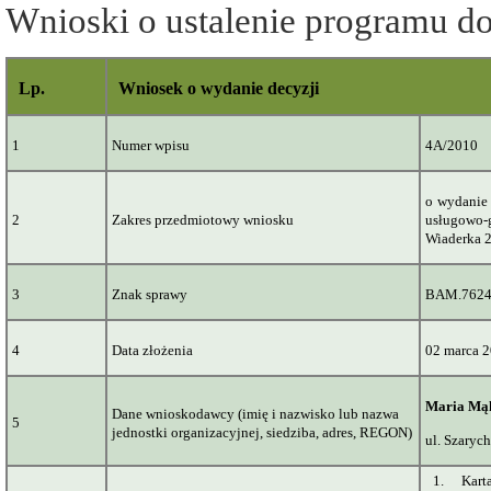
Wnioski o ustalenie programu 
Lp.
Wniosek o wydanie decyzji
1
Numer wpisu
4A/2010
o
wydanie 
2
Zakres przedmiotowy wniosku
usługowo-
Wiaderka 
3
Znak sprawy
BAM.7624
4
Data złożenia
02 marca 
Maria
Mą
Dane wnioskodawcy (imię i nazwisko lub nazwa
5
jednostki organizacyjnej, siedziba, adres, REGON)
ul
. Szaryc
1.
Kart