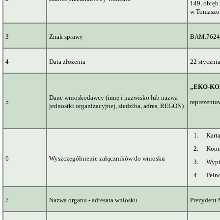
149,
obręb
w Tomaszo
3
Znak sprawy
BAM.7624
4
Data złożenia
22 stycznia
„
EKO-KO
Dane wnioskodawcy (imię i nazwisko lub nazwa
5
reprezento
jednostki organizacyjnej, siedziba, adres, REGON)
1.
Kart
2.
Kopi
6
Wyszczególnienie załączników do wniosku
3.
Wypi
4.
Pełn
7
Nazwa organu - adresata wniosku
Prezydent