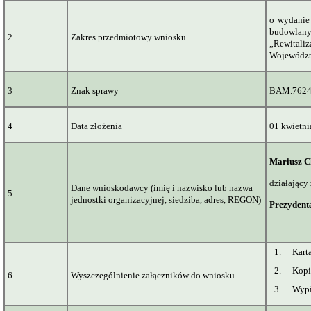
o
wydanie 
budowlany
2
Zakres przedmiotowy wniosku
„Rewitaliz
Województw
3
Znak sprawy
BAM.7624
4
Data złożenia
01 kwietni
Mariusz
C
działający
Dane wnioskodawcy (imię i nazwisko lub nazwa
5
jednostki organizacyjnej, siedziba, adres, REGON)
Prezydent
1.
Kart
2.
Kopi
6
Wyszczególnienie załączników do wniosku
3.
Wypi