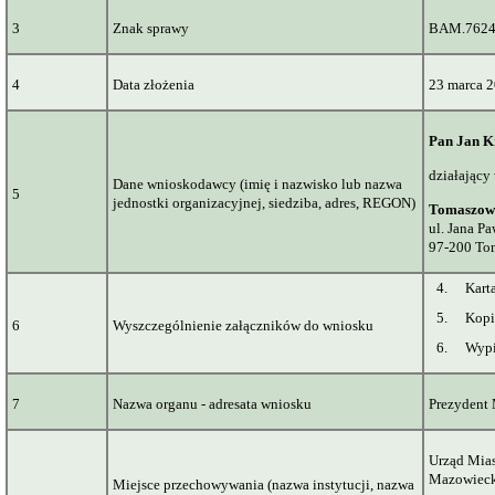
3
Znak sprawy
BAM.7624
4
Data złożenia
23 marca 2
Pan Jan K
działający
Dane wnioskodawcy (imię i nazwisko lub nazwa
5
jednostki organizacyjnej, siedziba, adres, REGON)
Tomaszow
ul. Jana Pa
97-200 To
4.
Kart
5.
Kopi
6
Wyszczególnienie załączników do wniosku
6.
Wypi
7
Nazwa organu - adresata wniosku
Prezydent
Urząd Mias
Mazowiec
Miejsce przechowywania (nazwa instytucji, nazwa