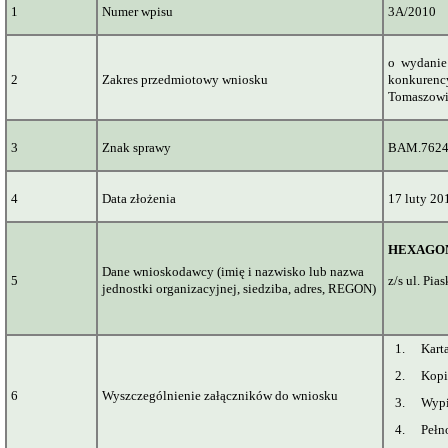
1
Numer wpisu
3A/2010
o
wydanie 
2
Zakres przedmiotowy wniosku
konkurenc
Tomaszow
3
Znak sprawy
BAM.7624
4
Data złożenia
17 luty 201
HEXAGON 
Dane wnioskodawcy (imię i nazwisko lub nazwa
5
z
/s
ul. Pia
jednostki organizacyjnej, siedziba, adres, REGON)
1.
Kart
2.
Kopi
6
Wyszczególnienie załączników do wniosku
3.
Wypi
4.
Pełn