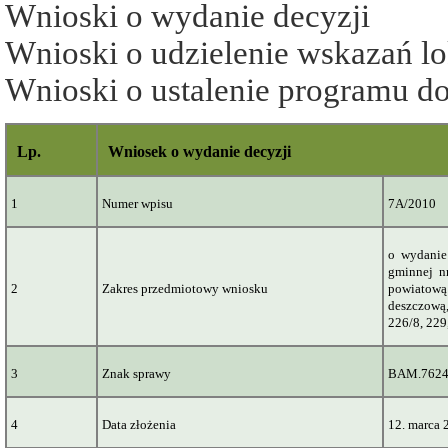
Wnioski o wydanie decyzji
Wnioski o udzielenie wskazań l
Wnioski o ustalenie programu 
Lp.
Wniosek o wydanie decyzji
1
Numer wpisu
7A/2010
o wydanie
gminnej n
2
Zakres przedmiotowy wniosku
powiatową
deszczową,
226/8, 229,
3
Znak sprawy
BAM.7624
4
Data złożenia
12.
marca
2