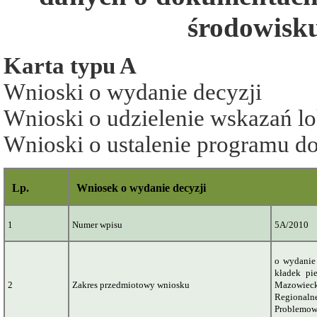
środowisku
Karta typu A
Wnioski o wydanie decyzji
Wnioski o udzielenie wskazań l
Wnioski o ustalenie programu 
Lp.
Wniosek o wydanie decyzji
1
Numer wpisu
5A/2010
o
wydanie 
kładek pi
2
Zakres przedmiotowy wniosku
Mazowieck
Regionaln
Problemow