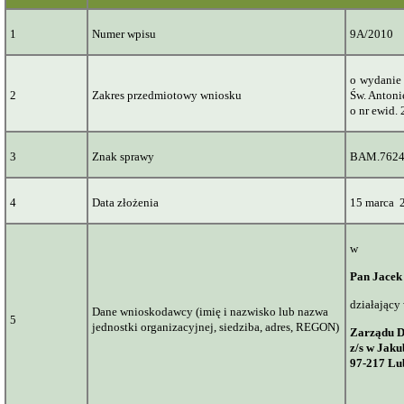
1
Numer wpisu
9A/2010
o
wydanie 
2
Zakres przedmiotowy wniosku
Św. Antoni
o nr
ewid
.
3
Znak sprawy
BAM.7624
4
Data złożenia
15
marca
w
Pan Jace
działający
Dane wnioskodawcy (imię i nazwisko lub nazwa
5
jednostki organizacyjnej, siedziba, adres, REGON)
Zarządu D
z/s w Jak
97-217 Lu