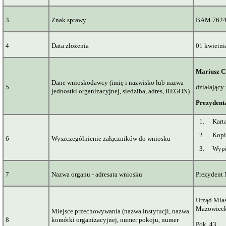
3
Znak sprawy
BAM.7624
4
Data złożenia
01 kwietni
Mariusz
C
Dane wnioskodawcy (imię i nazwisko lub nazwa
5
działający
jednostki organizacyjnej, siedziba, adres, REGON)
Prezydent
1.
Kart
2.
Kopi
6
Wyszczególnienie załączników do wniosku
3.
Wypi
7
Nazwa organu - adresata wniosku
Prezydent
Urząd Mias
Mazowiec
Miejsce przechowywania (nazwa instytucji, nazwa
8
komórki organizacyjnej, numer pokoju, numer
Pok. 43