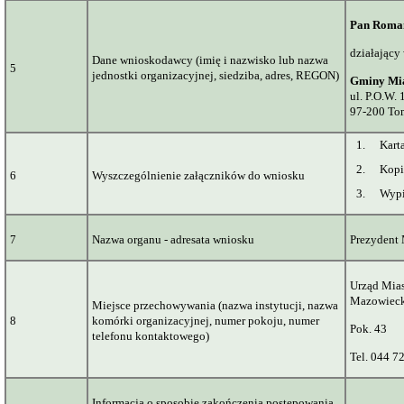
Pan Roman
działający
Dane wnioskodawcy (imię i nazwisko lub nazwa
5
jednostki organizacyjnej, siedziba, adres, REGON)
Gminy Mi
ul. P.O.W. 
97-200 To
1.
Kart
2.
Kopi
6
Wyszczególnienie załączników do wniosku
3.
Wypi
7
Nazwa organu - adresata wniosku
Prezydent
Urząd Mias
Mazowiec
Miejsce przechowywania (nazwa instytucji, nazwa
8
komórki organizacyjnej, numer pokoju, numer
Pok. 43
telefonu kontaktowego)
Tel. 044 7
Informacja o sposobie zakończenia postępowania