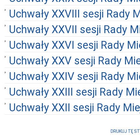
Uchwały XXVIII sesji Rady M
Uchwały XXVII sesji Rady Mi
Uchwały XXVI sesji Rady Mie
Uchwały XXV sesji Rady Miej
Uchwały XXIV sesji Rady Mie
Uchwały XXIII sesji Rady Mie
Uchwały XXII sesji Rady Miej
DRUKUJ TĘ S